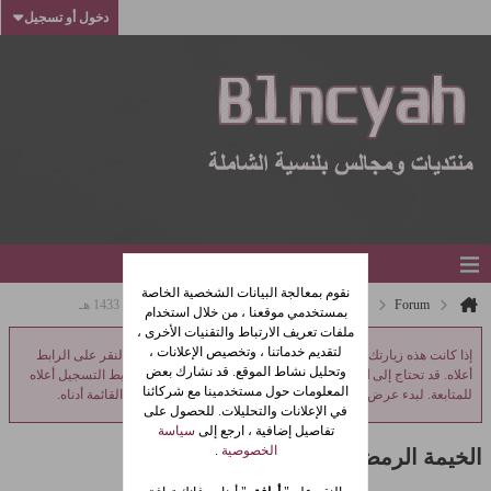
دخول أو تسجيل
نقوم بمعالجة البيانات الشخصية الخاصة
Forum
مجالس بلنسية الاسلامية
الخيمة الرمضانية 1433 هـ
بمستخدمي موقعنا ، من خلال استخدام
ملفات تعريف الارتباط والتقنيات الأخرى ،
لتقديم خدماتنا ، وتخصيص الإعلانات ،
إذا كانت هذه زيارتك الأولى، فتأكد من: اطلع على
الأسئلة الشائعة
بالنقر على الرابط
وتحليل نشاط الموقع. قد نشارك بعض
أعلاه. قد تحتاج إلى
التسجيل
قبل أن تتمكن من النشر: انقر على رابط التسجيل أعلاه
المعلومات حول مستخدمينا مع شركائنا
للمتابعة. لبدء عرض الرسائل، اختر المنتدى الذي ترغب بزيارته من القائمة أدناه.
في الإعلانات والتحليلات. للحصول على
تفاصيل إضافية ، ارجع إلى
سياسة
الخصوصية
.
الخيمة الرمضانية 1433 هـ