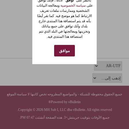
بالنقر على"
أوافق
" أدناه ، فإنك توافق
على
سياسة الخصوصية
ومعالجة البيانات
الشخصية وممارسات ملفات تعريف
الارتباط كما هو موضح فيه. كما تقر أيضًا
بأنه قد يتم استضافة هذا المنتدى خارج
بلدك وأنك توافق على جمع بياناتك
وتخزينها ومعالجتها في البلد الذي تتم
استضافة هذا المنتدى فيه.
موافق
جميع الحقوق محفوظة للشبكة - والمواضيع المطروحه تخص كاتبها لا سياسة الموقع
Powered by vBulletin®
Copyright © 2026 MH Sub I, LLC dba vBulletin. All rights reserved.
جميع الأوقات بتوقيت جرينتش+3. هذه الصفحة أنشئت 07:47 PM.