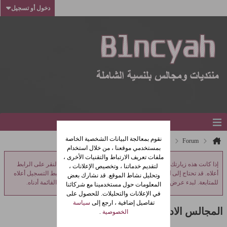
دخول أو تسجيل
نقوم بمعالجة البيانات الشخصية الخاصة
Forum
المجالس الادارية
بمستخدمي موقعنا ، من خلال استخدام
ملفات تعريف الارتباط والتقنيات الأخرى ،
إذا كانت هذه زيارتك الأولى، فتأكد من: اطلع على
الأسئلة الشائعة
بالنقر على الرابط
لتقديم خدماتنا ، وتخصيص الإعلانات ،
أعلاه. قد تحتاج إلى
التسجيل
قبل أن تتمكن من النشر: انقر على رابط التسجيل أعلاه
وتحليل نشاط الموقع. قد نشارك بعض
للمتابعة. لبدء عرض الرسائل، اختر المنتدى الذي ترغب بزيارته من القائمة أدناه.
المعلومات حول مستخدمينا مع شركائنا
في الإعلانات والتحليلات. للحصول على
تفاصيل إضافية ، ارجع إلى
سياسة
المجالس الادارية
الخصوصية
.