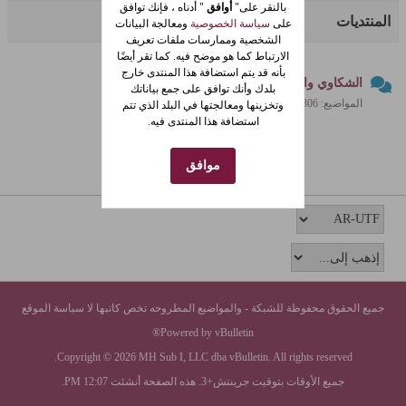
بالنقر على"
أوافق
" أدناه ، فإنك توافق
المنتديات
على
سياسة الخصوصية
ومعالجة البيانات
الشخصية وممارسات ملفات تعريف
الارتباط كما هو موضح فيه. كما تقر أيضًا
بأنه قد يتم استضافة هذا المنتدى خارج
الشكاوي والاقتراحات
بلدك وأنك توافق على جمع بياناتك
المواضيع: 306 المشاركات: 958
وتخزينها ومعالجتها في البلد الذي تتم
استضافة هذا المنتدى فيه.
موافق
جميع الحقوق محفوظة للشبكة - والمواضيع المطروحه تخص كاتبها لا سياسة الموقع
Powered by vBulletin®
Copyright © 2026 MH Sub I, LLC dba vBulletin. All rights reserved.
جميع الأوقات بتوقيت جرينتش+3. هذه الصفحة أنشئت 12:07 PM.