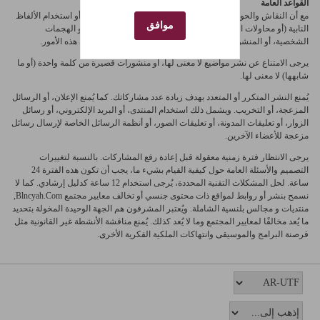
القواعد العامة
مع أن النقاش والحوار مسموح بهما، إلا أننا لن نتسامح مع الوقاحة، أو استخدام الألفاظ
موافق
النابية (أو محاولات التحايل على فلاترها)، أو المنشورات المسيئة، أو الهجمات
الشخصية، أو المنشورات التحريضية عديمة الهدف. قرارنا نهائي في هذه الأمور.
يرجى الامتناع عن نشر مواضيع لا معنى لها، أو منشورات قصيرة من كلمة واحدة (أو ما
شابهها) لا معنى لها.
يُمنع النشر المتكرر أو المتعدد بهدف زيادة عدد مشاركاتك. كما يُمنع الإعلان، أو الرسائل
المزعجة، أو التخريب. ويشمل ذلك استخدام المنتدى، أو البريد الإلكتروني، أو رسائل
الزوار، أو تعليقات المدونة، أو تعليقات الصور، أو أنظمة الرسائل الخاصة لإرسال رسائل
مزعجة للأعضاء الآخرين.
يرجى الانتظار فترة زمنية معقولة قبل إعادة رفع المشاركات. بالنسبة لتغييرات
التصميم والأسئلة العامة حول كيفية القيام بشيء ما، يجب أن تكون هذه الفترة 24
ساعة. لحل المشكلات التقنية المحددة، يُرجى استخدام 12 ساعة كدليل إرشادي. كما لا
نسمح بنشر أو روابط لمواقع ذات محتوى جنسي أو تخالف معايير مجتمع Blncyah.Com,
منتديات و مجالس بلنسية الشاملة. ويُعتبر المشرفون هم الجهة الوحيدة المخولة بتحديد
ما يُعد مخالفًا لمعايير المجتمع وما لا يُعد كذلك. يُمنع مناقشة الأنشطة غير القانونية مثل
قرصنة البرامج والموسيقى وانتهاكات الملكية الفكرية الأخرى.