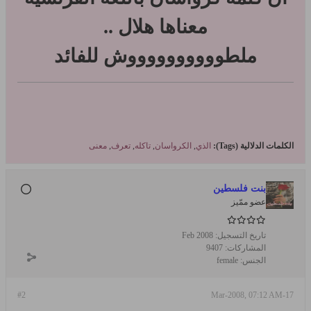
معناها هلال ..
ملطووووووووووش للفائد
الكلمات الدلالية (Tags):
الذي
,
الكرواسان
,
تاكله
,
تعرف
,
معنى
بنت فلسطين
عضو ممّيز
تاريخ التسجيل:
Feb 2008
المشاركات:
9407
الجنس:
female
#2
17-Mar-2008, 07:12 AM