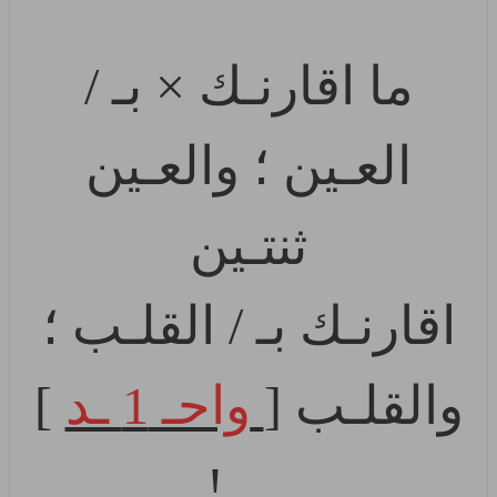
ما اقارنـك × بـ /
العـين ؛ والعـين
ثنتـين
اقارنـك بـ / القلـب ؛
والقلـب [
واحـ 1 ـد
]
.... !