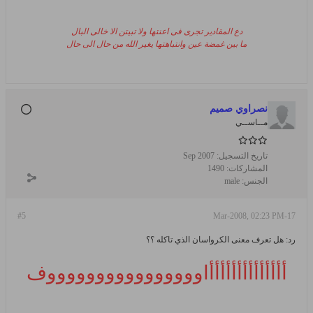
دع المقادير تجرى فى اعنتها ولا تبيتن الا خالى البال
ما بين غمضة عين وانتباهتها يغير الله من حال الى حال
نصراوي صميم
مــاســي
تاريخ التسجيل:
Sep 2007
المشاركات:
1490
الجنس:
male
#5
17-Mar-2008, 02:23 PM
رد: هل تعرف معنى الكرواسان الذي تاكله ؟؟
أأأأأأأأأأأأأأاووووووووووووووووف