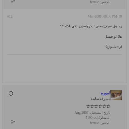
الجنس:
female
#12
19-Mar-2008, 09:56 PM
رد: هل تعرف معنى الكرواسان الذي تاكله ؟؟
هلا ابو فيصل
اي تفاصيل؟
اموره
مشرفة سابقة
تاريخ التسجيل:
Aug 2007
المشاركات:
5190
الجنس:
female