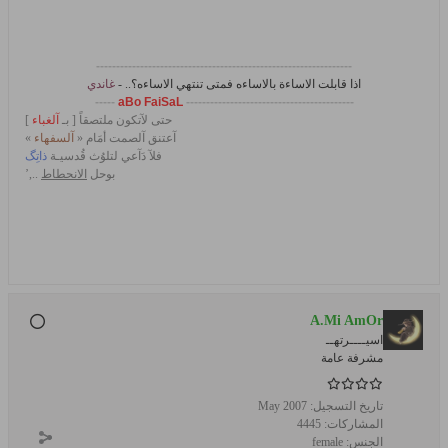
----------------------------------------------------------------
اذا قابلت
الاساءة
بالاساءه فمتى تنتهي
الاساءه
؟.. -
غاندي
-----
aBo FaiSaL
------------------------------------------
حتى لآتكون ملتصقاً [ بـ
آلغباء
]
آعتنق آلصمت أمَام «
آلسفهاء
»
فلآ دَآعي لتلوُث قُدسيـة
ذاتِگ
بوحل
الانحطاط
..,’
A.Mi AmOr
اسيــــرتهــ
مشرفة عامة
تاريخ التسجيل:
May 2007
المشاركات:
4445
الجنس:
female