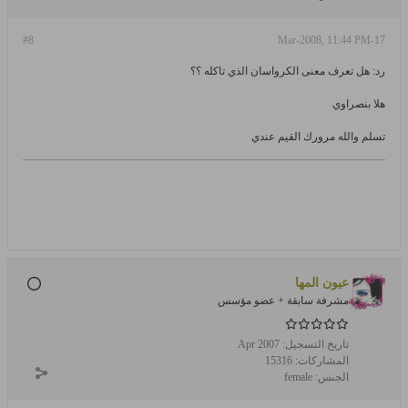
#8
17-Mar-2008, 11:44 PM
رد: هل تعرف معنى الكرواسان الذي تاكله ؟؟
هلا بنصراوي
تسلم والله مرورك القيم عندي
عيون المها
مشرفة سابقة + عضو مؤسس
تاريخ التسجيل:
Apr 2007
المشاركات:
15316
الجنس:
female