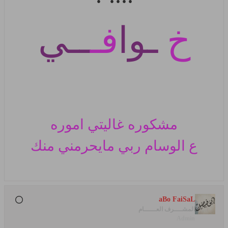
خ
ـوا
فـ
ــي
مشكوره غاليتي اموره
ع الوسام
ربي مايحرمني منك
aBo FaiSaL
المشــــرف العــــــام
Admin