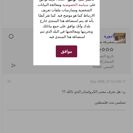
على
سياسة الخصوصية
ومعالجة البيانات
الشخصية وممارسات ملفات تعريف
الارتباط كما هو موضح فيه. كما تقر أيضًا
بأنه قد يتم استضافة هذا المنتدى خارج
بلدك وأنك توافق على جمع بياناتك
وتخزينها ومعالجتها في البلد الذي تتم
اموره
استضافة هذا المنتدى فيه.
مشرفة سابقة
موافق
تاريخ التسجيل:
Aug 2007
المشاركات:
5190
الجنس:
female
#3
17-Mar-2008, 07:53 AM
رد: هل تعرف معنى الكرواسان الذي تاكله ؟؟
تسلمي بنت فلسطين