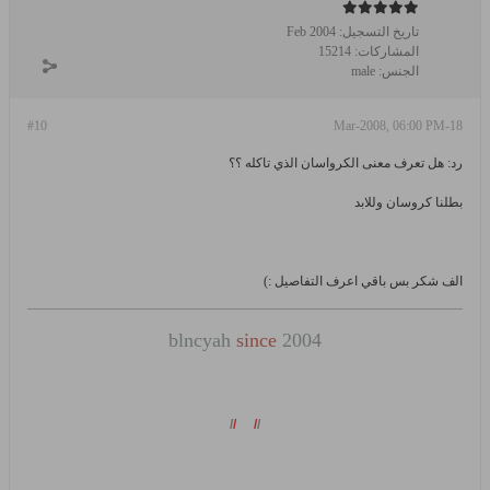
تاريخ التسجيل:
Feb 2004
المشاركات:
15214
الجنس:
male
#10
18-Mar-2008, 06:00 PM
رد: هل تعرف معنى الكرواسان الذي تاكله ؟؟
بطلنا كروسان وللابد
الف شكر بس باقي اعرف التفاصيل :)
blncyah
since
2004
/
/
/
/