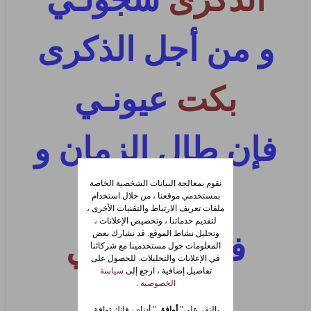
و من أجل الذكرى
بكت
عيونـي
فإن طال الزمان و
نقوم بمعالجة البيانات الشخصية الخاصة
لم تروني
بمستخدمي موقعنا ، من خلال استخدام
ملفات تعريف الارتباط والتقنيات الأخرى ،
لتقديم خدماتنا ، وتخصيص الإعلانات ،
وتحليل نشاط الموقع. قد نشارك بعض
فهذا
خط يدي
المعلومات حول مستخدمينا مع شركائنا
في الإعلانات والتحليلات. للحصول على
تفاصيل إضافية ، ارجع إلى
سياسة
الخصوصية
.
فتذكروني
بالنقر على"
أوافق
" أدناه ، فإنك توافق