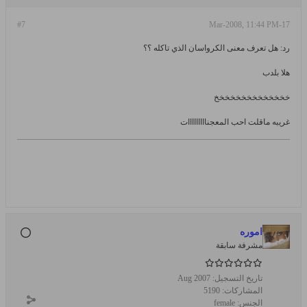
#7
17-Mar-2008, 11:44 PM
رد: هل تعرف معنى الكرواسان الذي تاكله ؟؟
هلا بلدب
خخخخخخخخخخخخخخ
غريبه ماقلت احب المعجنااااااااات
اموره
مشرفة سابقة
تاريخ التسجيل:
Aug 2007
المشاركات:
5190
الجنس:
female