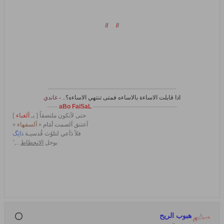
/
/
/
/
----------------------------------------------------------------
اذا قابلت
الاساءة
بالاساءه فمتى تنتهي
الاساءه
؟.. -
غاندي
-----
aBo FaiSaL
------------------------------------------
حتى لآتكون ملتصقاً [ بـ
آلغباء
]
آعتنق آلصمت أمَام «
آلسفهاء
»
فلآ دَآعي لتلوُث قُدسيـة
ذاتِگ
بوحل
الانحطاط
..,’
هبوب الريح