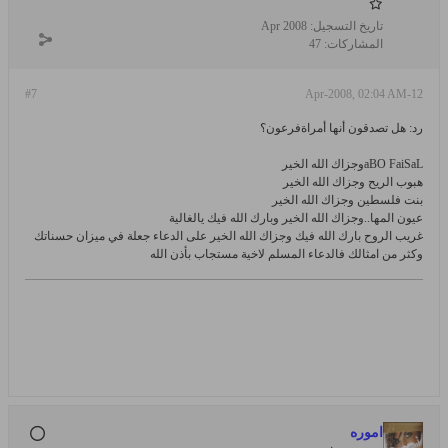
تاريخ التسجيل:
Apr 2008
المشاركات:
47
#7
12-Apr-2008, 02:04 AM
رد: هل تصدقون أنها أمراةفرعون؟
aBO FaiSaLوجزاك الله الخير
هبوب الريح وجزاك الله الخير
بنت فلسطين وجزاك الله الخير
عيون المها..وجزاك الله الخير وبارك الله فيك يالغالية
غريب الروح بارك الله فيك وجزاك الله الخير على الدعاء جعلة في ميزان حسناتك
وكثر من امثالك فالدعاء المسلم لاخية مستجاب بأذن الله
اموره