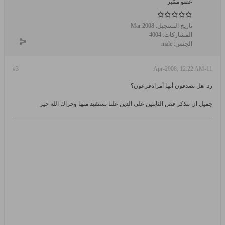
عضو ممّيز
تاريخ التسجيل:
Mar 2008
المشاركات:
4004
الجنس:
male
#3
11-Apr-2008, 12:22 AM
رد: هل تصدقون أنها أمراةفرعون؟
جميل ان نتذكر قص الثابتين على الدين علنا نستفيد منها وجزاك الله خير