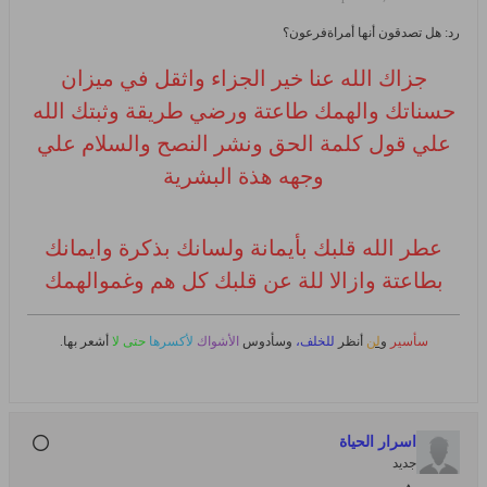
رد: هل تصدقون أنها أمراةفرعون؟
جزاك الله عنا خير الجزاء واثقل في ميزان
حسناتك والهمك طاعتة ورضي طريقة وثبتك الله
علي قول كلمة الحق ونشر النصح والسلام علي
وجهه هذة البشرية
عطر الله قلبك بأيمانة ولسانك بذكرة وايمانك
بطاعتة وازالا للة عن قلبك كل هم وغموالهمك
سأسير
و
لن
أنظر
للخلف،
وسأدوس
الأشواك
لأكسرها
حتى لا
أشعر بها.
اسرار الحياة
جديد