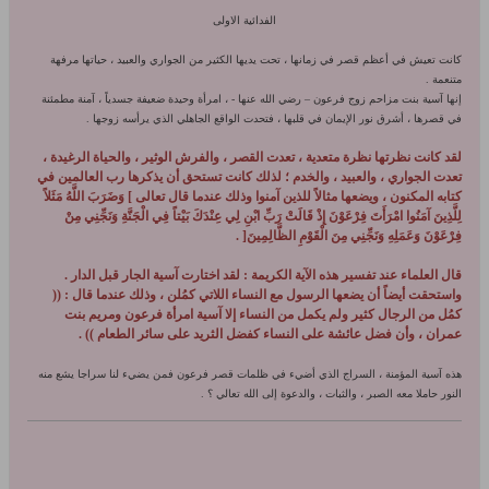
الفدائية الاولى
كانت تعيش في أعظم قصر في زمانها ، تحت يديها الكثير من الجواري والعبيد ، حياتها مرفهة
متنعمة .
إنها آسية بنت مزاحم زوج فرعون – رضي الله عنها - ، امرأة وحيدة ضعيفة جسدياً ، آمنة مطمئنة
في قصرها ، أشرق نور الإيمان في قلبها ، فتحدت الواقع الجاهلي الذي يرأسه زوجها .
لقد كانت نظرتها نظرة متعدية ، تعدت القصر ، والفرش الوثير ، والحياة الرغيدة ،
تعدت الجواري ، والعبيد ، والخدم ؛ لذلك كانت تستحق أن يذكرها رب العالمين في
كتابه المكنون ، ويضعها مثالاً للذين آمنوا وذلك عندما قال تعالى
]
وَضَرَبَ اللَّهُ مَثَلاً
لِلَّذِينَ آمَنُوا امْرَأَتَ فِرْعَوْنَ إِذْ قَالَتْ رَبِّ ابْنِ لِي عِنْدَكَ بَيْتاً فِي الْجَنَّةِ وَنَجِّنِي مِنْ
فِرْعَوْنَ وَعَمَلِهِ وَنَجِّنِي مِنَ الْقَوْمِ الظَّالِمِينَ
[
.
قال العلماء عند تفسير هذه الآية الكريمة : لقد اختارت آسية الجار قبل الدار .
واستحقت أيضاً أن يضعها الرسول
مع النساء اللاتي كمُلن ، وذلك عندما قال : ((
كمُل من الرجال كثير ولم يكمل من النساء إلا آسية امرأة فرعون ومريم بنت
عمران ، وأن فضل عائشة على النساء كفضل الثريد على سائر الطعام )) .
هذه آسية المؤمنة ، السراج الذي أضيء في ظلمات قصر فرعون فمن يضيء لنا سراجا يشع منه
النور حاملا معه الصبر ، والثبات ، والدعوة إلى الله تعالي ؟ .