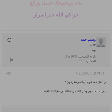
بجد موضوعك جميل ورائع
جزاكي الله خير اسرار
وسيم جدة
جديد
تاريخ التسجيل:
Apr 2008
المشاركات:
6
#13
11-May-2008, 01:28 PM
رد: هل تصدقون أنها أمراةفرعون؟
جزاك الف خير وكثر الله من امثالك ويعطيك العافية