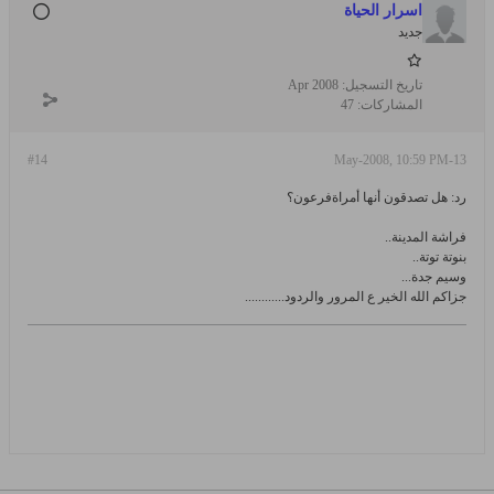
اسرار الحياة
جديد
تاريخ التسجيل:
Apr 2008
المشاركات:
47
#14
13-May-2008, 10:59 PM
رد: هل تصدقون أنها أمراةفرعون؟
فراشة المدينة..
بنوتة توتة..
وسيم جدة...
جزاكم الله الخير ع المرور والردود............