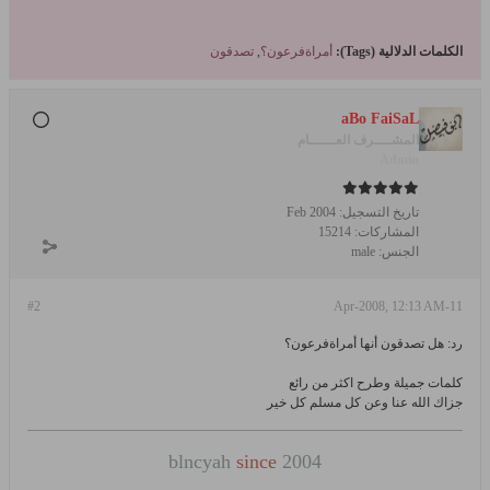
الكلمات الدلالية (Tags):
أمراةفرعون؟
,
تصدقون
aBo FaiSaL
المشــــرف العــــــام
Admin
تاريخ التسجيل:
Feb 2004
المشاركات:
15214
الجنس:
male
#2
11-Apr-2008, 12:13 AM
رد: هل تصدقون أنها أمراةفرعون؟
كلمات جميلة وطرح اكثر من رائع
جزاك الله عنا وعن كل مسلم كل خير
blncyah
since
2004