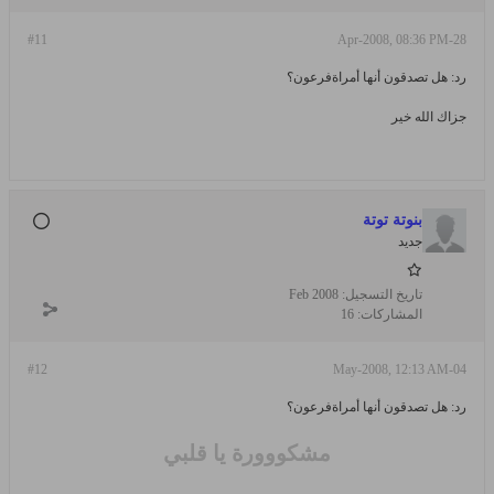
#11
28-Apr-2008, 08:36 PM
رد: هل تصدقون أنها أمراةفرعون؟
جزاك الله خير
بنوتة توتة
جديد
تاريخ التسجيل:
Feb 2008
المشاركات:
16
#12
04-May-2008, 12:13 AM
رد: هل تصدقون أنها أمراةفرعون؟
مشكووورة يا قلبي