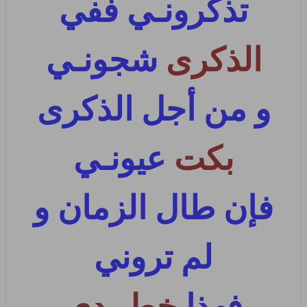
تذكرونـي ففي
الذكرى
شجونـي
و من أجل الذكرى
بكت
عيونـي
فإن طال الزمان و
لم تروني
فهذا
خط يدي