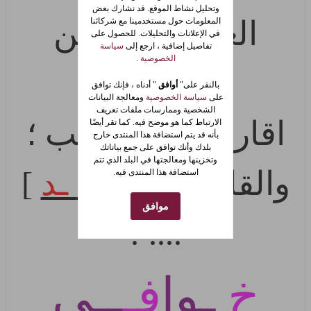
وتحليل نشاط الموقع. قد نشارك بعض
العـين ؛ والعـين
المعلومات حول مستخدمينا مع شركائنا
في الإعلانات والتحليلات. للحصول على
تفاصيل إضافية ، ارجع إلى
سياسة
الخصوصية
.
ثنتـين
بالنقر على"
أوافق
" أدناه ، فإنك توافق
على
سياسة الخصوصية
ومعالجة البيانات
الشخصية وممارسات ملفات تعريف
اقارنـك بـ / القلـب ؛
الارتباط كما هو موضح فيه. كما تقر أيضًا
بأنه قد يتم استضافة هذا المنتدى خارج
بلدك وأنك توافق على جمع بياناتك
وتخزينها ومعالجتها في البلد الذي تتم
والقلـب [
واحـ 1 ـد
]
استضافة هذا المنتدى فيه.
موافق
.... !
خ
ـوا
فـ
ــي