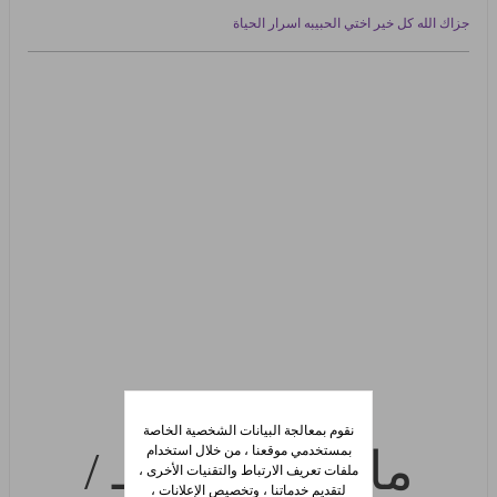
جزاك الله كل خير اختي الحبيبه اسرار الحياة
نقوم بمعالجة البيانات الشخصية الخاصة
ما اقارنـك × بـ /
بمستخدمي موقعنا ، من خلال استخدام
ملفات تعريف الارتباط والتقنيات الأخرى ،
لتقديم خدماتنا ، وتخصيص الإعلانات ،