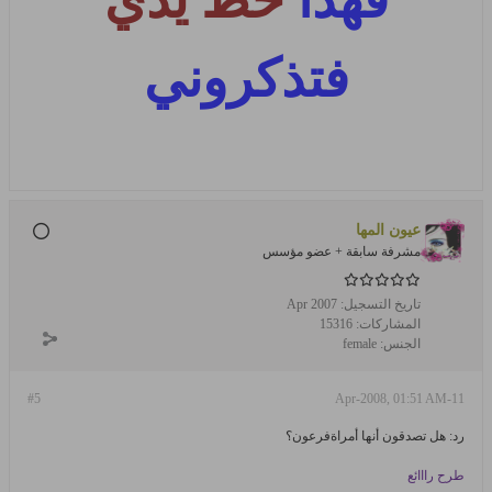
فتذكروني
عيون المها
مشرفة سابقة + عضو مؤسس
تاريخ التسجيل:
Apr 2007
المشاركات:
15316
الجنس:
female
#5
11-Apr-2008, 01:51 AM
رد: هل تصدقون أنها أمراةفرعون؟
طرح رااائع