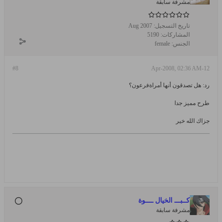
مشرفة سابقة
تاريخ التسجيل:
Aug 2007
المشاركات:
5190
الجنس:
female
#8
12-Apr-2008, 02:36 AM
رد: هل تصدقون أنها أمراةفرعون؟
طرح مميز جدا
جزاك الله خير
كــبـــ الخيال ــــوة
مشرفة سابقة