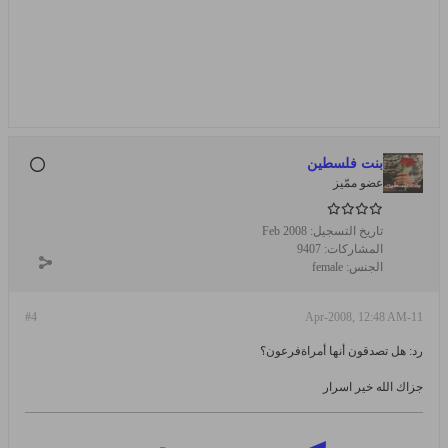
بنت فلسطين
عضو ممّيز
تاريخ التسجيل:
Feb 2008
المشاركات:
9407
الجنس:
female
#4
11-Apr-2008, 12:48 AM
رد: هل تصدقون أنها أمراةفرعون؟
جزاك الله خير اسرار