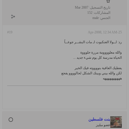
تاريخ التسجيل:
Mar 2007
المشاركات:
152
الجنس:
male
#19
25-Apr-2008, 12:34 AM
رد: لــولا العنكبوت لـ مات البشــر جوعــاً
والله معلوووومة مررة حلوووة
الحياة مدرسة كل يوم شيء جديد ...
يعطيك العافية بنووووته فيك الخير
لكن والله بيني وبينك الشكل لحالوووو يفجع
ههههههههههه
بنت فلسطين
عضو ممّيز