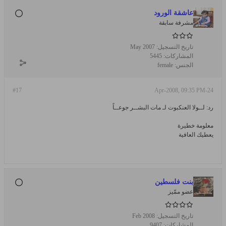
عاشقة الورود
مشرفة سابقة
تاريخ التسجيل:
May 2007
المشاركات:
5445
الجنس:
female
#17
24-Apr-2008, 09:35 PM
رد: لــولا العنكبوت لـ مات البشــر جوعــاً
معلومة خطيرة
يعطيك العافية
بنت فلسطين
عضو ممّيز
تاريخ التسجيل:
Feb 2008
المشاركات:
9407