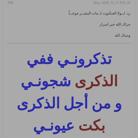
#30
28-May-2008, 01:21 PM
رد: لــولا العنكبوت لـ مات البشــر جوعــاً
جزاك الله خير اسرار
وحياك الله
تذكرونـي ففي
الذكرى
شجونـي
و من أجل الذكرى
بكت
عيونـي