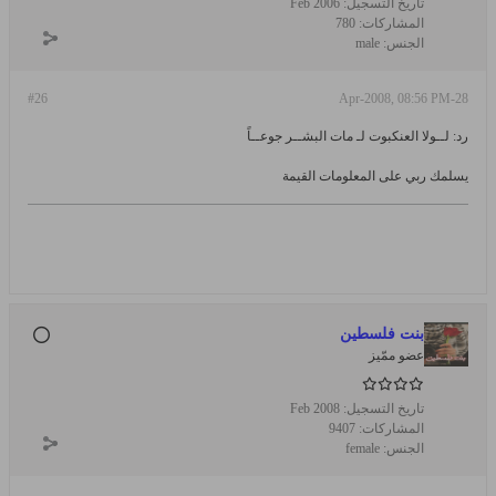
تاريخ التسجيل:
Feb 2006
المشاركات:
780
الجنس:
male
#26
28-Apr-2008, 08:56 PM
رد: لــولا العنكبوت لـ مات البشــر جوعــاً
يسلمك ربي على المعلومات القيمة
بنت فلسطين
عضو ممّيز
تاريخ التسجيل:
Feb 2008
المشاركات:
9407
الجنس:
female