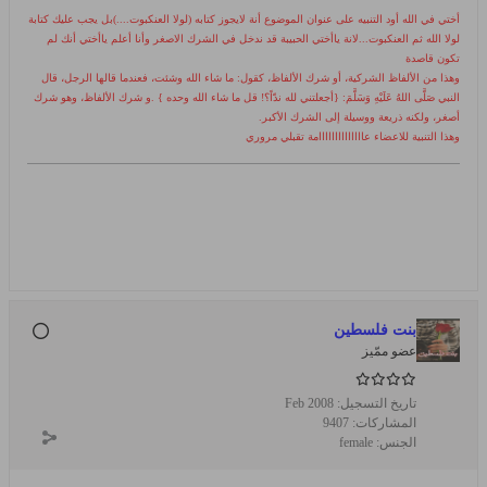
أختي في الله أود التنبيه على عنوان الموضوع أنة لايجوز كتابه (لولا العنكبوت....)بل يجب عليك كتابة
لولا الله ثم العنكبوت...لانة ياأختي الحبيبة قد ندخل في الشرك الاصغر وأنا أعلم ياأختي أنك لم
تكون قاصدة
وهذا من الألفاظ الشركية، أو شرك الألفاظ، كقول: ما شاء الله وشئت، فعندما قالها الرجل، قال
النبي صَلَّى اللهُ عَلَيْهِ وَسَلَّمَ: {أجعلتني لله ندّاً؟! قل ما شاء الله وحده } .و
شرك الألفاظ، وهو شرك
أصغر، ولكنه ذريعة ووسيلة إلى الشرك الأكبر.
وهذا التنبية للاعضاء عاااااااااااااامة تقبلي مروري
بنت فلسطين
عضو ممّيز
تاريخ التسجيل:
Feb 2008
المشاركات:
9407
الجنس:
female