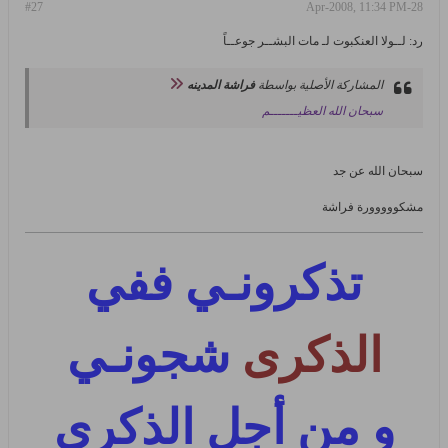
#27
28-Apr-2008, 11:34 PM
رد: لــولا العنكبوت لـ مات البشــر جوعــاً
المشاركة الأصلية بواسطة
فراشة المدينه
سبحان الله العظيـــــــم
سبحان الله عن جد
مشكووووورة فراشة
تذكرونـي ففي
الذكرى
شجونـي
و من أجل الذكرى