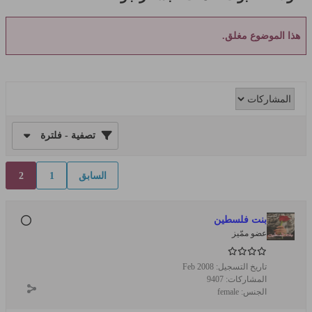
هذا الموضوع مغلق.
تصفية - فلترة
السابق
1
2
بنت فلسطين
عضو ممّيز
تاريخ التسجيل:
Feb 2008
المشاركات:
9407
الجنس:
female