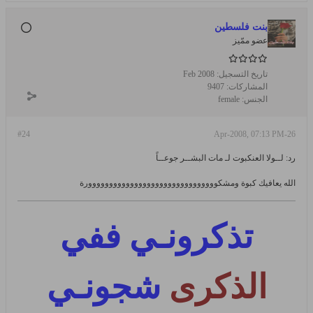
بنت فلسطين
عضو ممّيز
تاريخ التسجيل:
Feb 2008
المشاركات:
9407
الجنس:
female
#24
26-Apr-2008, 07:13 PM
رد: لــولا العنكبوت لـ مات البشــر جوعــاً
الله يعافيك كبوة ومشكووووووووووووووووووووووووووووووورة
تذكرونـي ففي
الذكرى
شجونـي