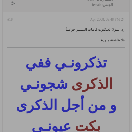
الجنس:
female
#18
24-Apr-2008, 09:48 PM
رد: لــولا العنكبوت لـ مات البشــر جوعــاً
هلا عاشقة منورة
تذكرونـي ففي
الذكرى
شجونـي
و من أجل الذكرى
بكت
عيونـي