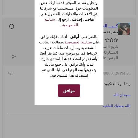
وتحليل نشاط الموقع. قد نشارك بعض
المعلومات حول مستخدمينا مع شركائنا
في الإعلانات والتحليلات. للحصول على
تفاصيل إضافية ، ارجع إلى
سياسة
الخصوصية
.
كــبـــ الخيال ــــوة
مشرفة سابقة
بالنقر على"
أوافق
" أدناه ، فإنك توافق
على
سياسة الخصوصية
ومعالجة البيانات
تاريخ التسجيل:
Apr 2005
الشخصية وممارسات ملفات تعريف
المشاركات:
4829
الارتباط كما هو موضح فيه. كما تقر أيضًا
الجنس:
female
بأنه قد يتم استضافة هذا المنتدى خارج
بلدك وأنك توافق على جمع بياناتك
وتخزينها ومعالجتها في البلد الذي تتم
#23
26-Apr-2008, 06:26 PM
استضافة هذا المنتدى فيه.
رد: لــولا العنكبوت لـ مات البشــر جوعــاً
موافق
سبحان الله
الله يعطيك العافيه