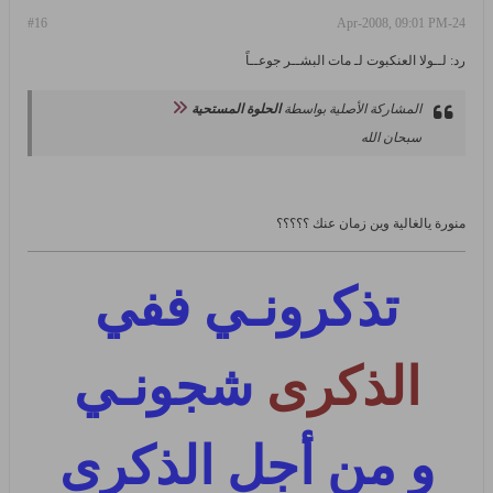
#16
24-Apr-2008, 09:01 PM
رد: لــولا العنكبوت لـ مات البشــر جوعــاً
المشاركة الأصلية بواسطة
الحلوة المستحية
سبحان الله
منورة يالغالية وين زمان عنك ؟؟؟؟؟
تذكرونـي ففي
الذكرى
شجونـي
و من أجل الذكرى