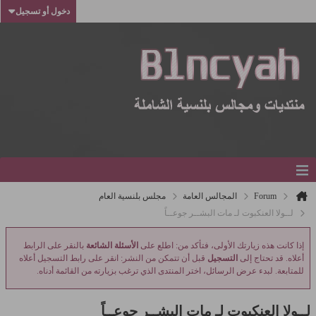
دخول أو تسجيل
Forum
المجالس العامة
مجلس بلنسية العام
لــولا العنكبوت لـ مات البشــر جوعــاً
إذا كانت هذه زيارتك الأولى، فتأكد من: اطلع على
الأسئلة الشائعة
بالنقر على الرابط
أعلاه. قد تحتاج إلى
التسجيل
قبل أن تتمكن من النشر: انقر على رابط التسجيل أعلاه
للمتابعة. لبدء عرض الرسائل، اختر المنتدى الذي ترغب بزيارته من القائمة أدناه.
لــولا العنكبوت لـ مات البشــر جوعــاً