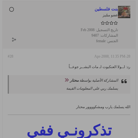
بنت فلسطين
عضو ممّيز
تاريخ التسجيل:
Feb 2008
المشاركات:
9407
الجنس:
female
#28
28-Apr-2008, 11:35 PM
رد: لــولا العنكبوت لـ مات البشــر جوعــاً
المشاركة الأصلية بواسطة
محتار
يسلمك ربي على المعلومات القيمة
الله يسلمك يارب ومشكوووور محتار
تذكرونـي ففي