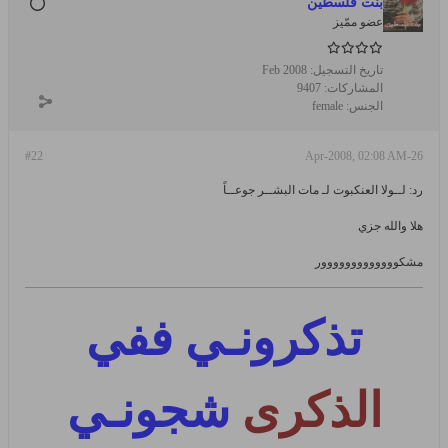
بنت فلسطين
عضو ممّيز
تاريخ التسجيل:
Feb 2008
المشاركات:
9407
الجنس:
female
#22
26-Apr-2008, 02:08 AM
رد: لــولا العنكبوت لـ مات البشــر جوعــاً
هلا والله جزي
مشكووووووووووووور
تذكرونـي ففي
الذكرى
شجونـي