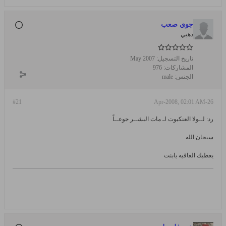
جوي صعب
ذهبي
تاريخ التسجيل:
May 2007
المشاركات:
976
الجنس:
male
#21
26-Apr-2008, 02:01 AM
رد: لــولا العنكبوت لـ مات البشــر جوعــاً
سبحان الله
يعطيك العافيه يابنت