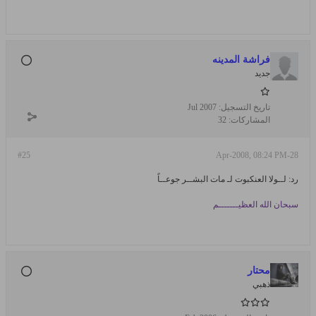
فراشة المدينه
جديد
تاريخ التسجيل:
Jul 2007
المشاركات:
32
#25
28-Apr-2008, 08:24 PM
رد: لــولا العنكبوت لـ مات البشــر جوعــاً
سبحان الله العظيـــــــم
محتار
ذهبي