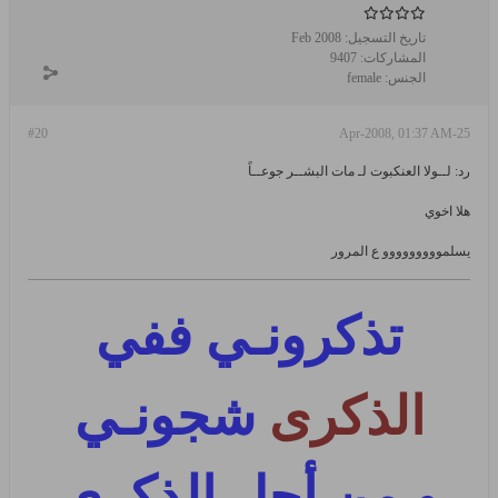
تاريخ التسجيل:
Feb 2008
المشاركات:
9407
الجنس:
female
#20
25-Apr-2008, 01:37 AM
رد: لــولا العنكبوت لـ مات البشــر جوعــاً
هلا اخوي
يسلمووووووووو ع المرور
تذكرونـي ففي
الذكرى
شجونـي
و من أجل الذكرى