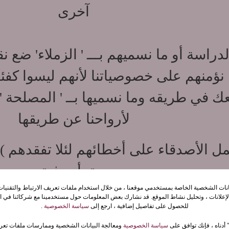
آخرى
دراسة أو ما نسميهم بـــ ' الزملاء' ضع 
 نؤمنهم على خصوصياتنا لأنهم ليسوا كفئ
ك في طريقه وما نسميها
بــ ' المصلحة 
لأرواحنا عن طريقها
مل الأصدقاء على أخطائهم لئلا تفقدهم )
صديق أو رفيق
.
.
يانات الشخصية الخاصة بمستخدمي موقعنا ، من خلال استخدام ملفات تعريف الارتباط والتقنيات 
إعلانات ، وتحليل نشاط الموقع. قد نشارك بعض المعلومات حول مستخدمينا مع شركائنا في الإ
رفه الأصدقاء الذين يباعون و بأسعار ع
للحصول على تفاصيل إضافية ، ارجع إلى
سياسة الخصوصية
.
رائع ولم يخطئ "
 أدناه ، فإنك توافق على
سياسة الخصوصية
ومعالجة البيانات الشخصية وممارسات ملفات تعري