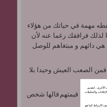
نقطه مهمة في حياتك من هؤلاء
ا لذلك فرافقك رغما عنه لأن
' هي دائهم و مبتغاهم للوصل
فمن الصعب العيش وحيدا بلا
الأخرى ، لتقديم
علانات والتحليلات.
الية حسب قيمتهم
قالها شخص
ف الارتباط كما هو