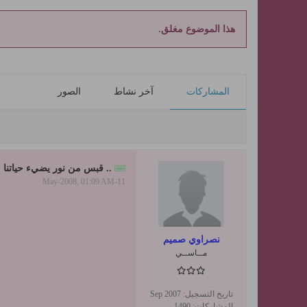
هذا الموضوع مغلق.
المشاركات
آخر نشاط
الصور
.. قبس من نور يضيء حياتنا .
11-May-2008, 01:09 AM
نصراوي صميم
مــاســي
تاريخ التسجيل:
Sep 2007
المشاركات:
1490