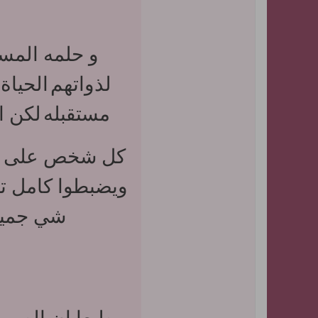
و حلمه المس
لذواتهم
الحياة
مستقبله
لكن ا
كل شخص على الك
ويضبطوا كامل تح
شي جميل