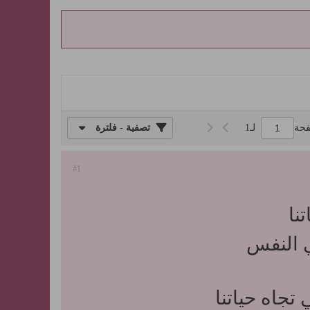
فحة
لـ
1
تصفية - فلترة
#1
نا
ي النفس
تجاه حياتنا