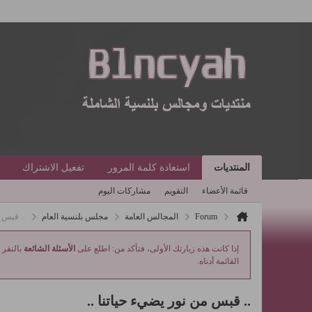
المنتديات
استعادة كلمة المرور
تفعيل الاشتراك
قائمة الأعضاء
التقويم
مشاركات اليوم
Forum
المجالس العامة
مجلس بلنسية العام
.. قبس م
إذا كانت هذه زيارتك الأولى، فتأكد من: اطلع على
الأسئلة الشائعة
بالنقر 
القائمة أدناه.
.. قبس من نور يضيء حياتنا ..