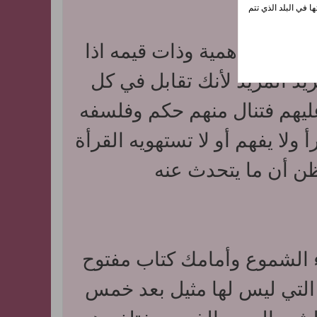
ا في البلد الذي تتم
لأن لها أهمية وذات قيمه اذا
يد المزيد لأنك تقابل في كل
ليهم فتنال منهم حكم وفلسفه
لا يفهم أو لا تستهويه القرأة
ظن أن ما يتحدث عنه
الشموع وأمامك كتاب مفتوح
التي ليس لها مثيل بعد خمس