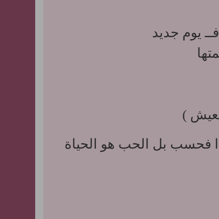
ــ يوم جديد
تها
عيش )
دا فحسب بل الحب هو الحياة