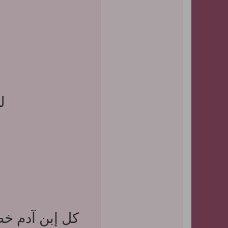
ل
ف
كل إبن آدم خط