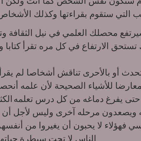
م ستكون نفس الشخص كما أنت ولكن ال
ب التي ستقوم بقراءتها وكذلك الأشخاص 
رتفع محصلك العلمي في نيل الثقافة 
 تستحق الارتفاع في كل مره تقرأ كتابا و
دث أو بالأحرى تناقش أشخاصا لم يقرأ
معارضا للأشياء الصحيحة لأن علمه أنحصر
ن حتى يفرغ دماغه من كل درس تعلمه
الكث
 ويصعدون مرحله آخرى وليس لأجل أن يت
سي فهؤلاء لا يحبون أن يغيروا من أن
الناس لا تحت سيطرة حياته