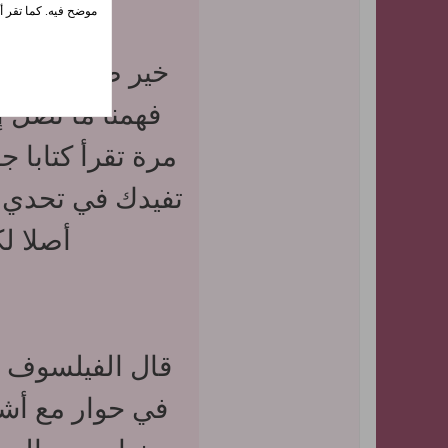
موضح فيه. كما تقر أي
خير صديق في ا
فهمنا ما تصل إ
مرة تقرأ كتابا 
تفيدك في تحدي ال
أصلا ل
قال الفيلسوف ال
في حوار مع أش