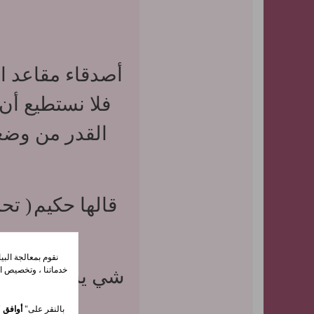
أصدقاء مقاعد ال
فلا نستطيع أن
القدر من وضع
قالها حكيم
( تح
نقوم بمعالجة الب
خدماتنا ، وتخصيص ال
شي يستهوينا لمع
بالنقر على"
أوافق
"