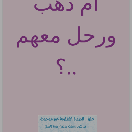
ام ذهب
ورحل معهم
..؟