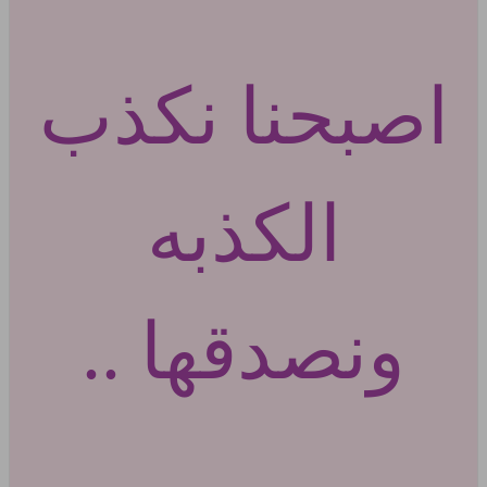
اصبحنا نكذب
الكذبه
ونصدقها ..