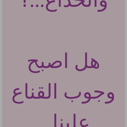
والخداع...؟
هل اصبح
وجوب القناع
علينا ..