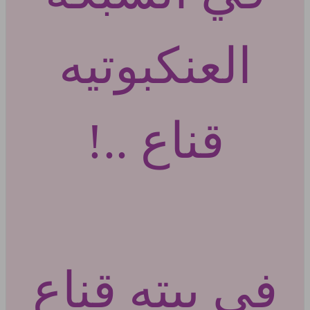
العنكبوتيه
قناع ..!
في بيته قناع