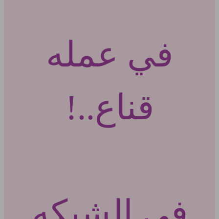
في عمله
قناع..!
في الشبكه