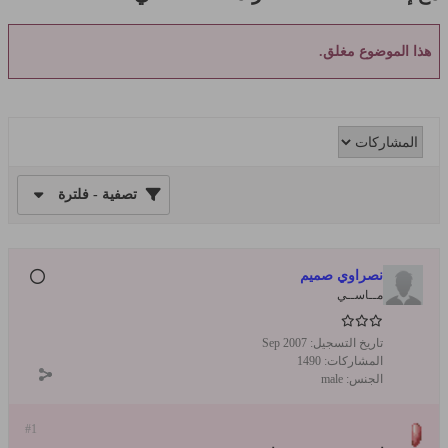
هذا الموضوع مغلق.
تصفية - فلترة
نصراوي صميم
مــاســي
تاريخ التسجيل:
Sep 2007
المشاركات:
1490
الجنس:
male
#1