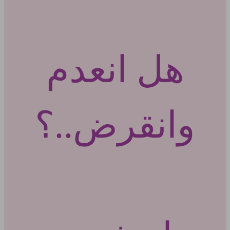
هل انعدم
وانقرض..؟