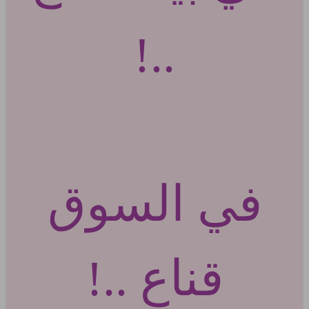
..!
في السوق
قناع ..!