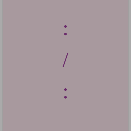
:
/
: