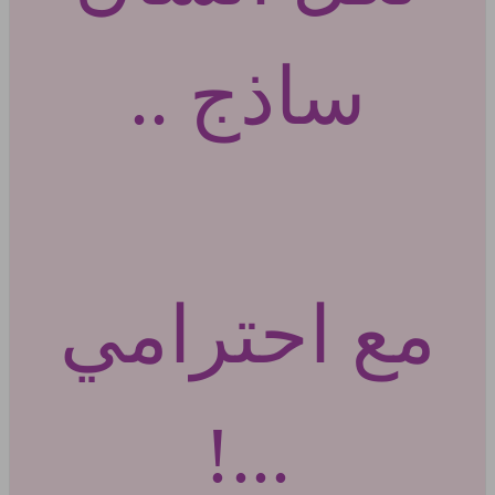
ساذج ..
مع احترامي
...!