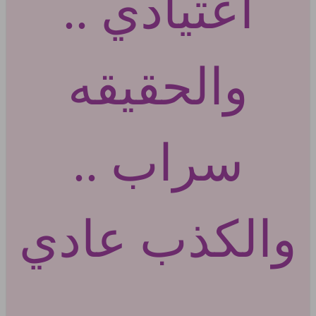
اعتيادي ..
والحقيقه
سراب ..
والكذب عادي