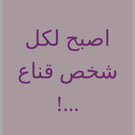
اصبح لكل
شخص قناع
...!