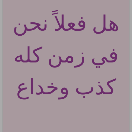
هل فعلاً نحن
في زمن كله
كذب وخداع