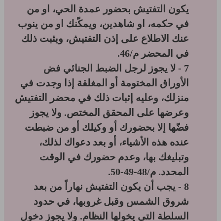
يكون التفتيش بحضور عمدة الحي، او من
في حكمه، او شاهدين، ويمكّنك او من ينوب
عنك الاطلاع على إذن التفتيش، ويثبت ذلك
في المحضر م/46.
7 - لا يجوز لرجل الضبط الجنائي فض
الأوراق المختومة أو المغلقة إذا وجدت في
منزلك، وعليه إثبات ذلك في محضر التفتيش
وعرضها على المحقق المختص. ولا يجوز
فضّها إلا بحضورك أو وكيلك أو من ضبطت
عنده هذه الأشياء، أو بعد دعواك لذلك،
وتبليغك بها، وعدم حضورك في الوقت
المحدد. م/48-49-50.
8 - يجب أن يكون التفتيش نهاراً من بعد
شروق الشمس وقبل غروبها، في حدود
السلطة التي يخولها النظام. ولا يجوز دخول