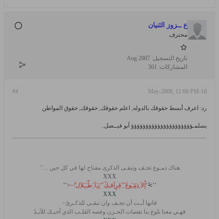
ع ــزوز الثنيان
محترف
تاريخ التسجيل:
Aug 2007
المشاركات:
301
#4
18-May-2008, 11:00 PM
رد: اعرف أبسط حقوقك بالدوله, اعلم حقوقك, حقوقك, حقوق المواطن
يسلمـؤؤؤؤؤؤؤؤؤؤؤؤؤؤؤؤؤؤؤؤؤ آبو فيــصل..
هناك دمـوع تجـف وتبقـى الذكرى مفتاح لها في كل حين ...’’
XXX
’’>ً‘
إْلآ ِدَِمًِـَِوعً ً‘ِفَِرٍآِقـِكًِ ً‘يَِـَِآ َِطِّـَِـَِلاَِل؛ٌ~
<’’
XXX
فانها أبـت أن تجـف وان تبقـى للذكـرىُ~
فهـي معنا تلوع بنا نفضات الحـزن وغصه القلـب الذي آحبـك للآبـدُ