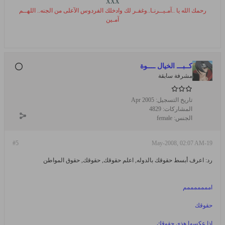
XXX
رحمك الله يا ..آمـيــرنـا..وغفـر لك وادخلك الفردوس الآعلى من الجنه.. اللهــم
آمـين
كــبـــ الخيال ــــوة
مشرفة سابقة
تاريخ التسجيل:
Apr 2005
المشاركات:
4829
الجنس:
female
#5
19-May-2008, 02:07 AM
رد: اعرف أبسط حقوقك بالدوله, اعلم حقوقك, حقوقك, حقوق المواطن
امممممممم
حقوقك
اذا عكسها هذي حقوقك