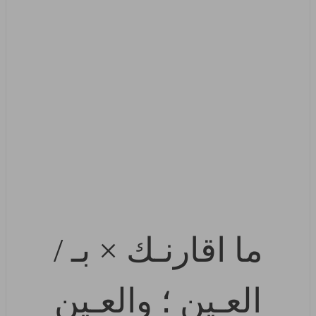
ما اقارنـك × بـ /
العـين ؛ والعـين