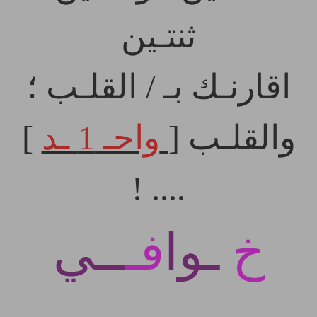
ثنتـين
اقارنـك بـ / القلـب ؛
والقلـب [
واحـ 1 ـد
]
.... !
خ
ـوا
فـ
ــي