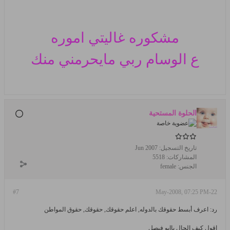
مشكوره غاليتي اموره
ع الوسام
ربي مايحرمني منك
الحلوة المستحية
تاريخ التسجيل:
Jun 2007
المشاركات:
5518
الجنس:
female
#7
22-May-2008, 07:25 PM
رد: اعرف أبسط حقوقك بالدوله, اعلم حقوقك, حقوقك, حقوق المواطن
اقول كيف الحال ياابو فيصل