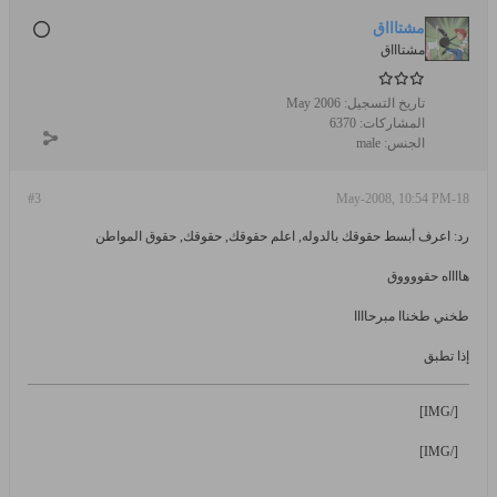
مشتاااق
مشتاااق
تاريخ التسجيل:
May 2006
المشاركات:
6370
الجنس:
male
#3
18-May-2008, 10:54 PM
رد: اعرف أبسط حقوقك بالدوله, اعلم حقوقك, حقوقك, حقوق المواطن
هااااه حقووووق
طخني طخناا مبرحاااا
إذا تطبق
[/IMG]
[/IMG]