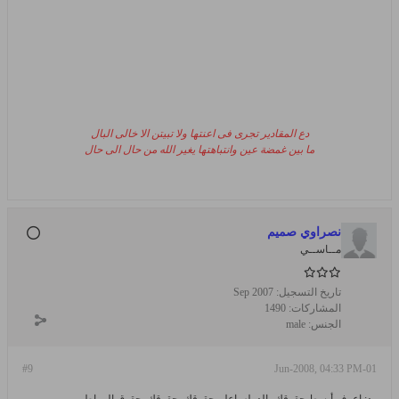
دع المقادير تجرى فى اعنتها ولا تبيتن الا خالى البال
ما بين غمضة عين وانتباهتها يغير الله من حال الى حال
نصراوي صميم
مــاســي
تاريخ التسجيل:
Sep 2007
المشاركات:
1490
الجنس:
male
#9
01-Jun-2008, 04:33 PM