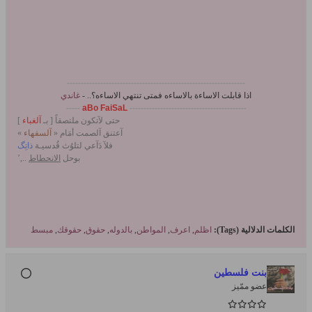
----------------------------------------------------------------
اذا قابلت
الاساءة
بالاساءه فمتى تنتهي
الاساءه
؟.. -
غاندي
-----
aBo FaiSaL
------------------------------------------
حتى لآتكون ملتصقاً [ بـ
آلغباء
]
آعتنق آلصمت أمَام «
آلسفهاء
»
فلآ دَآعي لتلوُث قُدسيـة
ذاتِگ
بوحل
الانحطاط
..,’
الكلمات الدلالية (Tags):
اظلم
,
اعرف
,
المواطن
,
بالدوله
,
حقوق
,
حقوقك
,
مبسط
بنت فلسطين
عضو ممّيز