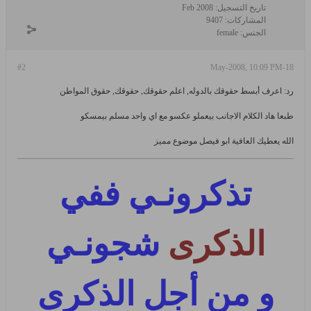
تاريخ التسجيل:
Feb 2008
المشاركات:
9407
الجنس:
female
#2
18-May-2008, 10:09 PM
رد: اعرف أبسط حقوقك بالدوله, اعلم حقوقك, حقوقك, حقوق المواطن
طبعا هاد الكلام الاجانب بيعملو عكسو مع اي واحد مسلم بيمسكو
الله يعطيك العافية ابو فيصل موضوع مميز
تذكرونـي ففي
الذكرى
شجونـي
و من أجل الذكرى