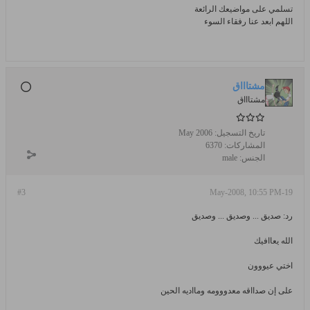
تسلمي على مواضيعك الرائعة
اللهم ابعد عنا رفقاء السوء
مشتاااق
مشتاااق
تاريخ التسجيل:
May 2006
المشاركات:
6370
الجنس:
male
#3
19-May-2008, 10:55 PM
رد: صديق ... وصديق ... وصديق
الله يعاافيك
اختي عيووون
على إن صدااقه معدووومه ومااديه الحين