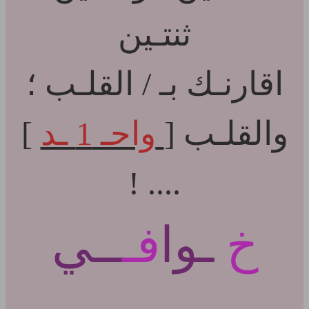
ثنتـين
اقارنـك بـ / القلـب ؛
والقلـب [
واحـ 1 ـد
]
.... !
خ
ـوا
فـ
ــي