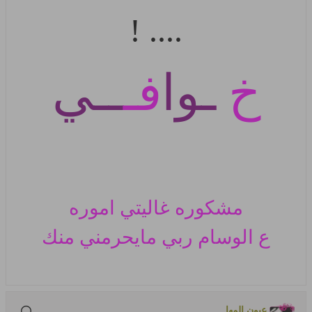
.... !
خ
ـوا
فـ
ــي
مشكوره غاليتي اموره
ع الوسام
ربي مايحرمني منك
عيون المها