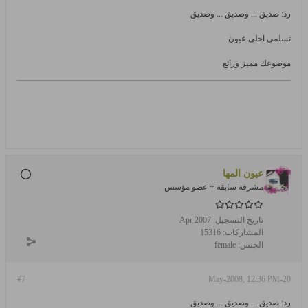
رد: صديق ... وصديق ... وصديق
تسلمي احلى عيون
موضوعك مميز ورائع
عيون المها
مشرفة سابقة + عضو مؤسس
تاريخ التسجيل:
Apr 2007
المشاركات:
15316
الجنس:
female
#7
20-May-2008, 12:36 PM
رد: صديق ... وصديق ... وصديق