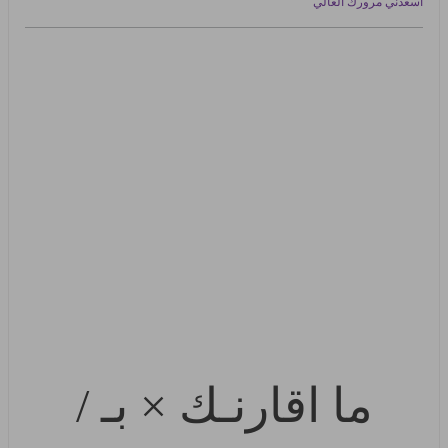
اسعدني مرورك الغالي
ما اقارنـك × بـ /