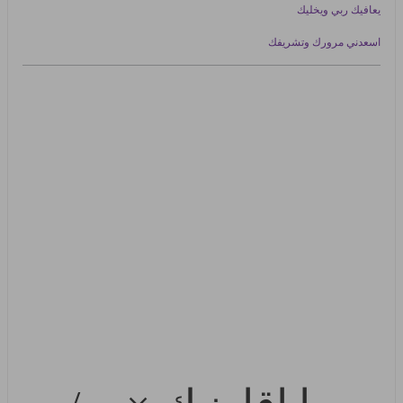
يعافيك ربي ويخليك
اسعدني مرورك وتشريفك