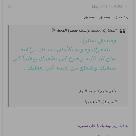
#9
20-May-2008, 12:39 PM
رد: صديق ... وصديق ... وصديق
المشاركة الأصلية بواسطة
سفيرة المحبة
وصديق يسترك
... يشعرك وجوده بالأمان يمد لك ذراعيه
يفتح لك قلبه ويجوع كي يطعمك ويظمأ كي
يسقيك ويقتطع من نفسه كي يغطيك ..
مافي منهم كتير هاد النوع
الله يعطيك العافيةمها
يعافيك ربي ويخليك يا احلى سفيره