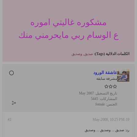
مشكوره غاليتي اموره
ع الوسام
ربي مايحرمني منك
الكلمات الدلالية (Tags):
صديق
,
وصديق
عاشقة الورود
مشرفة سابقة
تاريخ التسجيل:
May 2007
المشاركات:
5445
الجنس:
female
#2
19-May-2008, 10:25 PM
رد: صديق ... وصديق ... وصديق