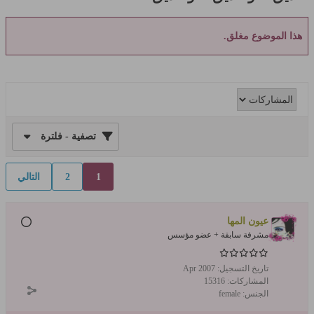
هذا الموضوع مغلق.
تصفية - فلترة
1
2
التالي
عيون المها
مشرفة سابقة + عضو مؤسس
تاريخ التسجيل:
Apr 2007
المشاركات:
15316
الجنس:
female