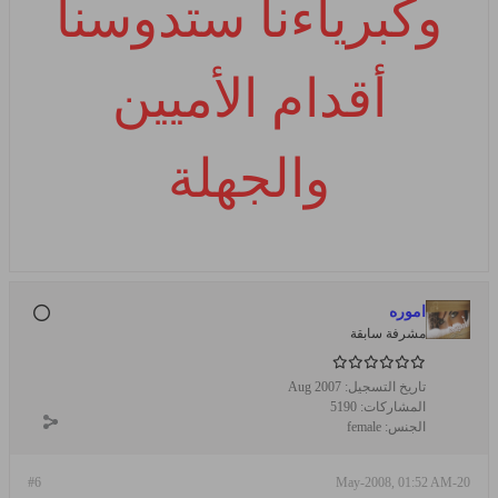
وكبرياءنا ستدوسنا
أقدام الأميين
والجهلة
اموره
مشرفة سابقة
تاريخ التسجيل:
Aug 2007
المشاركات:
5190
الجنس:
female
#6
20-May-2008, 01:52 AM