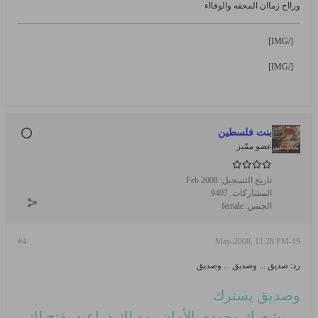
ورااح زماان المحقه والوفااء
[/IMG]
[/IMG]
بنت فلسطين
عضو ممّيز
تاريخ التسجيل:
Feb 2008
المشاركات:
9407
الجنس:
female
#4
19-May-2008, 11:28 PM
رد: صديق ... وصديق ... وصديق
وصديق يسترك
... يشعرك وجوده بالأمان يمد لك ذراعيه يفتح لك