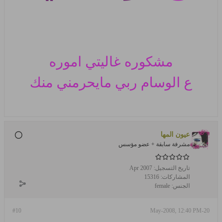
مشكوره غاليتي اموره
ع الوسام
ربي مايحرمني منك
عيون المها
مشرفة سابقة + عضو مؤسس
تاريخ التسجيل:
Apr 2007
المشاركات:
15316
الجنس:
female
#10
20-May-2008, 12:40 PM