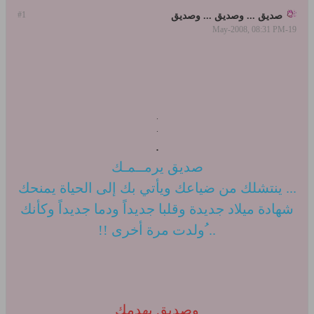
#1
صديق ... وصديق ... وصديق
19-May-2008, 08:31 PM
.
.
.
صديق يرمــمـك
... ينتشلك من ضياعك ويأتي بك إلى الحياة يمنحك
شهادة ميلاد جديدة وقلبا جديداً ودما جديداً وكأنك
.. ُولدت مرة أخرى !!
وصديق يهدمك