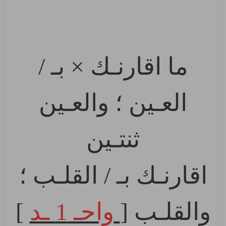
ما اقارنـك × بـ /
العـين ؛ والعـين
ثنتـين
اقارنـك بـ / القلـب ؛
والقلـب [
واحـ 1 ـد
]