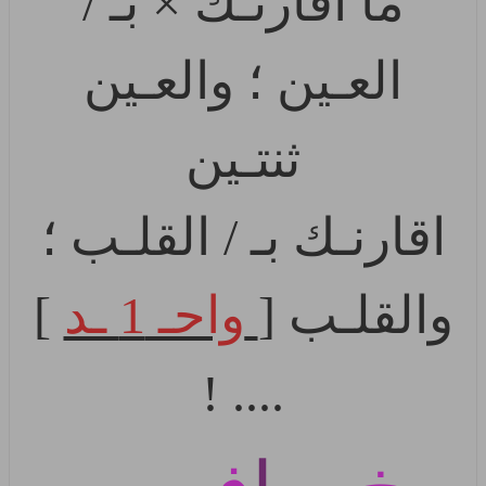
ما اقارنـك × بـ /
العـين ؛ والعـين
ثنتـين
اقارنـك بـ / القلـب ؛
والقلـب [
واحـ 1 ـد
]
.... !