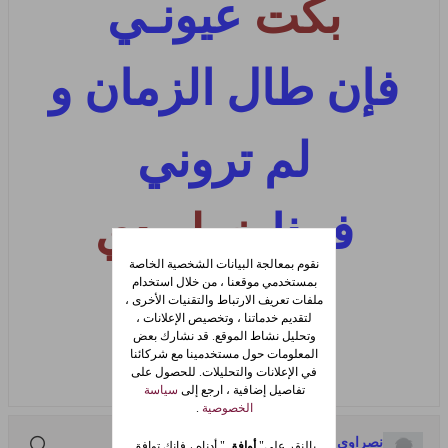
بكت
عيونـي
فإن طال الزمان و
لم تروني
فهذا
خط يدي
نقوم بمعالجة البيانات الشخصية الخاصة
بمستخدمي موقعنا ، من خلال استخدام
فتذكروني
ملفات تعريف الارتباط والتقنيات الأخرى ،
لتقديم خدماتنا ، وتخصيص الإعلانات ،
وتحليل نشاط الموقع. قد نشارك بعض
المعلومات حول مستخدمينا مع شركائنا
في الإعلانات والتحليلات. للحصول على
تفاصيل إضافية ، ارجع إلى
سياسة
الخصوصية
.
نصراوي صميم
بالنقر على"
أوافق
" أدناه ، فإنك توافق