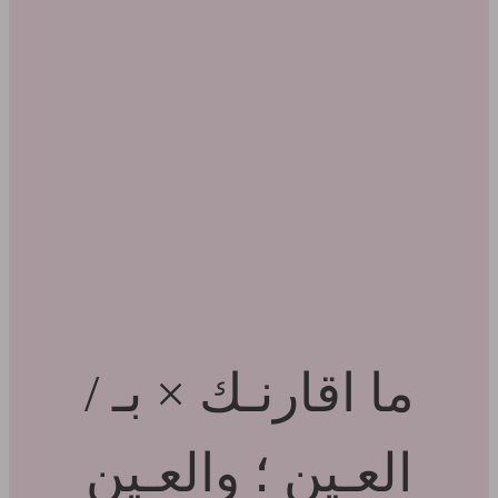
ما اقارنـك × بـ /
العـين ؛ والعـين