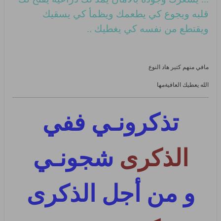
قلبه ويجوع كي يطعمك ويظمأ كي يسقيك
ويقتطع من نفسه كي يغطيك ..
مافي منهم كتير هاد النوع
الله يعطيك العافيةمها
تذكرونـي ففي
الذكرى
شجونـي
و من أجل الذكرى