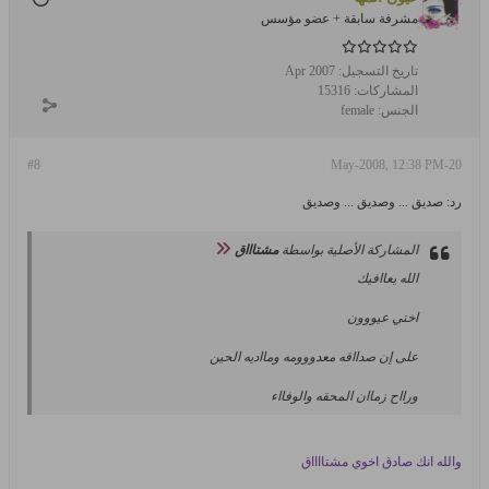
مشرفة سابقة + عضو مؤسس
تاريخ التسجيل:
Apr 2007
المشاركات:
15316
الجنس:
female
#8
20-May-2008, 12:38 PM
رد: صديق ... وصديق ... وصديق
المشاركة الأصلية بواسطة
مشتاااق
الله يعاافيك
اختي عيووون
على إن صدااقه معدووومه ومااديه الحين
ورااح زماان المحقه والوفااء
والله انك صادق اخوي مشتااااق