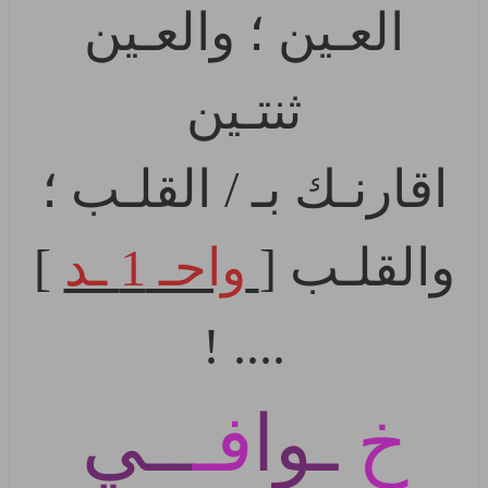
العـين ؛ والعـين
ثنتـين
اقارنـك بـ / القلـب ؛
والقلـب [
واحـ 1 ـد
]
.... !
خ
ـوا
فـ
ــي