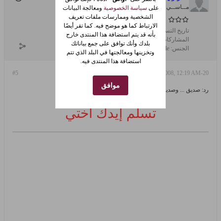
مــاســي
على
سياسة الخصوصية
ومعالجة البيانات
الشخصية وممارسات ملفات تعريف
الارتباط كما هو موضح فيه. كما تقر أيضًا
تاريخ التسجيل:
Sep 2007
بأنه قد يتم استضافة هذا المنتدى خارج
المشاركات:
1490
بلدك وأنك توافق على جمع بياناتك
الجنس:
male
وتخزينها ومعالجتها في البلد الذي تتم
استضافة هذا المنتدى فيه.
#5
20-May-2008, 12:19 AM
موافق
رد: صديق ... وصديق ... وصديق
تسلم إيدك أختي