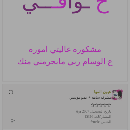
خ
ـوا
فـ
ــي
مشكوره غاليتي اموره
ع الوسام
ربي مايحرمني منك
عيون المها
مشرفة سابقة + عضو مؤسس
تاريخ التسجيل:
Apr 2007
المشاركات:
15316
الجنس:
female