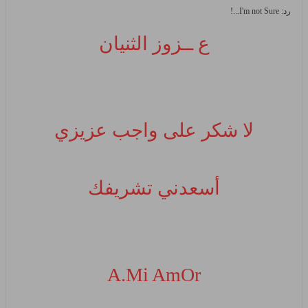
رد: I'm not Sure...!
ع ــزوز الثنيان
لا شكر على واجب عزيزي
أسعدني تشريفك
A.Mi AmOr