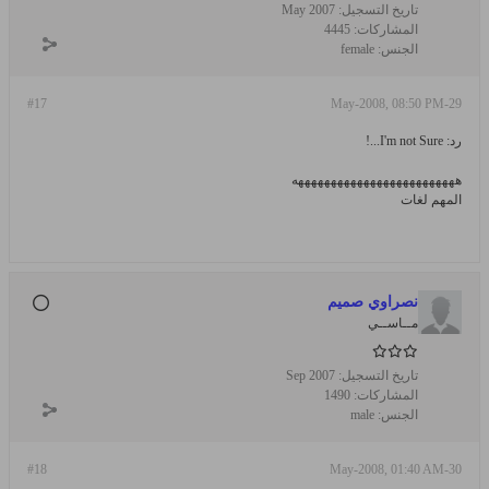
تاريخ التسجيل:
May 2007
المشاركات:
4445
الجنس:
female
#17
29-May-2008, 08:50 PM
رد: I'm not Sure...!
هههههههههههههههههههههههههه
المهم لغات
نصراوي صميم
مــاســي
تاريخ التسجيل:
Sep 2007
المشاركات:
1490
الجنس:
male
#18
30-May-2008, 01:40 AM