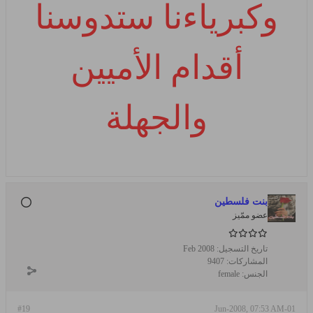
وكبرياءنا ستدوسنا
أقدام الأميين
والجهلة
بنت فلسطين
عضو ممّيز
تاريخ التسجيل:
Feb 2008
المشاركات:
9407
الجنس:
female
#19
01-Jun-2008, 07:53 AM