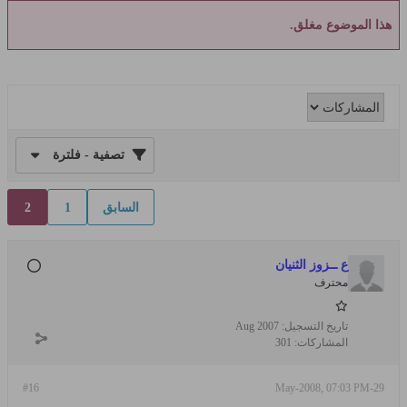
هذا الموضوع مغلق.
تصفية - فلترة
السابق
1
2
ع ــزوز الثنيان
محترف
تاريخ التسجيل:
Aug 2007
المشاركات:
301
#16
29-May-2008, 07:03 PM