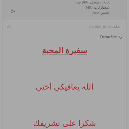
تاريخ التسجيل:
Sep 2007
المشاركات:
1490
الجنس:
male
#20
01-Jun-2008, 08:25 AM
رد: I'm not Sure...!
سفيرة المحبة
الله يعافيكي أختي
شكرا على تشريفك