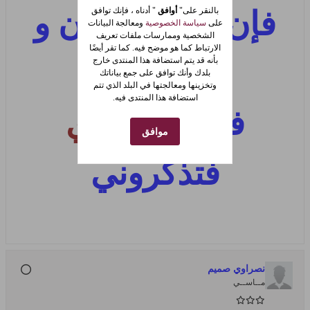
بالنقر على"
أوافق
" أدناه ، فإنك توافق
فإن طال الزمان و
على
سياسة الخصوصية
ومعالجة البيانات
الشخصية وممارسات ملفات تعريف
الارتباط كما هو موضح فيه. كما تقر أيضًا
لم تروني
بأنه قد يتم استضافة هذا المنتدى خارج
بلدك وأنك توافق على جمع بياناتك
وتخزينها ومعالجتها في البلد الذي تتم
استضافة هذا المنتدى فيه.
فهذا
خط يدي
موافق
فتذكروني
نصراوي صميم
مــاســي