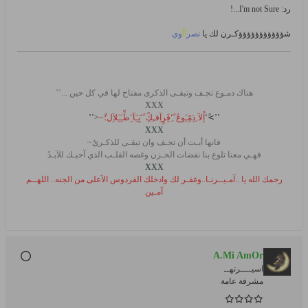
رد: I'm not Sure...!
شؤؤؤؤؤؤؤؤؤؤؤكـرن لك يا
نصر
أأ
وي
هناك دمـوع تجـف وتبقـى الذكرى مفتاح لها في كل حين ...’’
XXX
’’>ً‘
إْلآ ِدَِمًِـَِوعً ً‘ِفَِرٍآِقـِكًِ ً‘يَِـَِآ َِطِّـَِـَِلاَِل؛ٌ~
<’’
XXX
فانها أبـت أن تجـف وان تبقـى للذكـرىُ~
فهـي معنا تلوع بنا نفضات الحـزن وغصه القلـب الذي آحبـك للآبـدُ
XXX
رحمك الله يا ..آمـيــرنـا..وغفـر لك وادخلك الفردوس الآعلى من الجنه.. اللهــم
آمـين
A.Mi AmOr
اسيــــرتهــ
مشرفة عامة