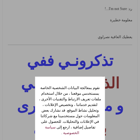
رد: I'm not Sure...!
معلومة خطيرة
يعطيك العافية نصراوي
تذكرونـي ففي
الذكرى
شجونـي
نقوم بمعالجة البيانات الشخصية الخاصة
بمستخدمي موقعنا ، من خلال استخدام
ملفات تعريف الارتباط والتقنيات الأخرى ،
و من أجل الذكرى
لتقديم خدماتنا ، وتخصيص الإعلانات ،
وتحليل نشاط الموقع. قد نشارك بعض
المعلومات حول مستخدمينا مع شركائنا
في الإعلانات والتحليلات. للحصول على
بكت
عيونـي
تفاصيل إضافية ، ارجع إلى
سياسة
الخصوصية
.