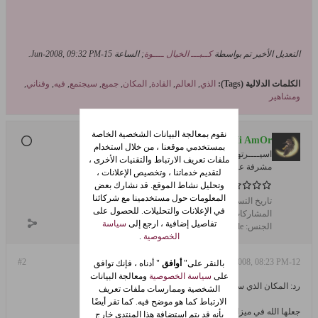
التعديل الأخير تم بواسطة
كــبـــ الخيال ــــوة
; الساعة
15-Jun-2008, 09:32 PM
.
الكلمات الدلالية (Tags):
الذي
,
العالم
,
القادة
,
المكان
,
جميع
,
سيجتمع
,
فيه
,
وفناني
,
ومشاهير
نقوم بمعالجة البيانات الشخصية الخاصة
A.Mi AmOr
بمستخدمي موقعنا ، من خلال استخدام
اسيــــرتهــ
ملفات تعريف الارتباط والتقنيات الأخرى ،
مشرفة عامة
لتقديم خدماتنا ، وتخصيص الإعلانات ،
وتحليل نشاط الموقع. قد نشارك بعض
المعلومات حول مستخدمينا مع شركائنا
تاريخ التسجيل:
May 2007
في الإعلانات والتحليلات. للحصول على
المشاركات:
4445
تفاصيل إضافية ، ارجع إلى
سياسة
الجنس:
female
الخصوصية
.
#2
12-Jun-2008, 08:23 PM
بالنقر على"
أوافق
" أدناه ، فإنك توافق
على
سياسة الخصوصية
ومعالجة البيانات
رد: المكان الذي سيجتمع فيه جميع القادة وفناني ومشاهير العالم
الشخصية وممارسات ملفات تعريف
الارتباط كما هو موضح فيه. كما تقر أيضًا
جعلها الله في ميزان حسناتك عاشقة
بأنه قد يتم استضافة هذا المنتدى خارج