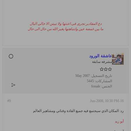
دع المقادير تجرى فى اعنتها ولا تبيتن الا خالى البال
ما بين غمضة عين وانتباهتها يغير الله من حال الى حال
عاشقة الورود
مشرفة سابقة
تاريخ التسجيل:
May 2007
المشاركات:
5445
الجنس:
female
#9
16-Jun-2008, 10:30 PM
رد: المكان الذي سيجتمع فيه جميع القادة وفناني ومشاهير العالم
أبو زيد