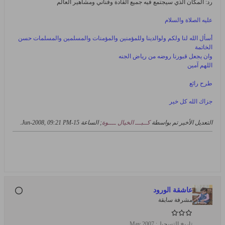
رد: المكان الذي سيجتمع فيه جميع القادة وفناني ومشاهير العالم
عليه الصلاة والسلام
أسأل الله لنا ولكم ولوالدينا وللمؤمنين والمؤمنات والمسلمين والمسلمات حسن
الخاتمة
وان يجعل قبورنا روضه من رياض الجنه
اللهم آمين
طرح رائع
جزاك الله كل خير
التعديل الأخير تم بواسطة
كــبـــ الخيال ــــوة
; الساعة
15-Jun-2008, 09:21 PM
.
عاشقة الورود
مشرفة سابقة
تاريخ التسجيل:
May 2007