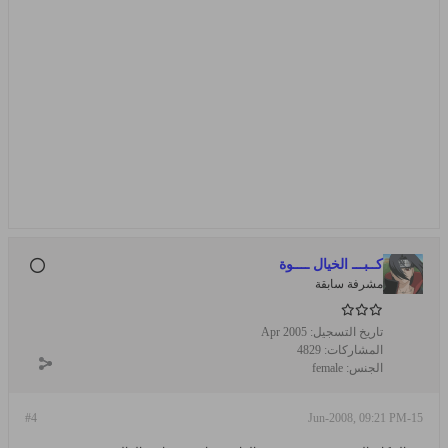
كــبـــ الخيال ــــوة
مشرفة سابقة
تاريخ التسجيل:
Apr 2005
المشاركات:
4829
الجنس:
female
#4
15-Jun-2008, 09:21 PM