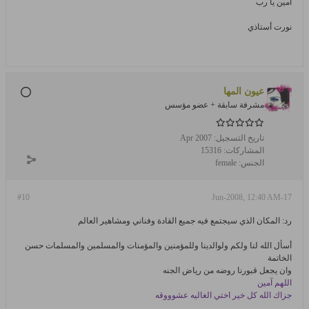
آمين يا رب
نورت أستاذي
عيون المها
مشرفة سابقة + عضو مؤسس
تاريخ التسجيل:
Apr 2007
المشاركات:
15316
الجنس:
female
#10
17-Jun-2008, 12:40 AM
رد: المكان الذي سيجتمع فيه جميع القادة وفناني ومشاهير العالم
أسأل الله لنا ولكم ولوالدينا وللمؤمنين والمؤمنات والمسلمين والمسلمات حسن
الخاتمة
وان يجعل قبورنا روضه من رياض الجنه
اللهم آمين
جزاك الله كل خير اختي الغاليه عشوووقه