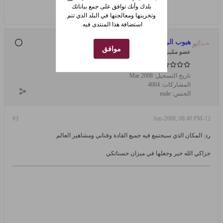
بلدك وأنك توافق على جمع بياناتك
وتخزينها ومعالجتها في البلد الذي تتم
استضافة هذا المنتدى فيه.
هبوب الريح
موافق
عضو ممّيز
تاريخ التسجيل:
Mar 2008
المشاركات:
4004
الجنس:
male
#3
12-Jun-2008, 08:40 PM
رد: المكان الذي سيجتمع فيه جميع القادة وفناني ومشاهير العالم
جزاكي الله خير وجعلها في ميزان حسناتكي