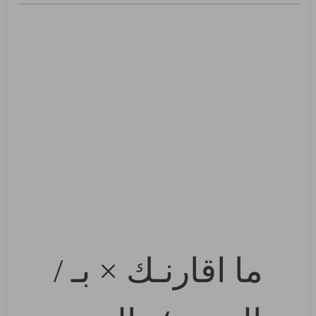
ما اقارنـك × بـ /