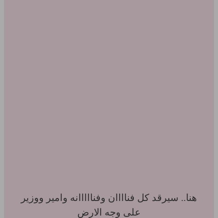
هنا.. سيرقد كل فناااان وفنااااانه وامير ووزير
على وجه الارض