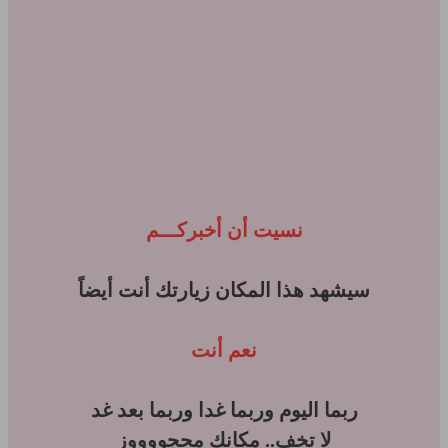
نسيت أن أخبركـــم
سيشهد هذا المكان زيارتك أنت أيضاً
نعم أنت
ربما اليوم وربما غدا وربما بعد غد
لا تخف.. مكانك محجووووز