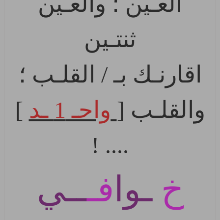
العـين ؛ والعـين
ثنتـين
اقارنـك بـ / القلـب ؛
والقلـب [
واحـ 1 ـد
]
.... !
خ
ـوا
فـ
ــي