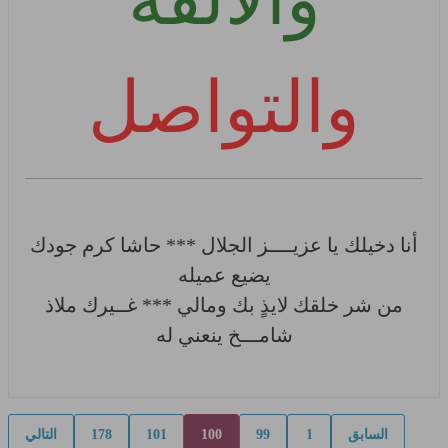
والألفة
والتواصل
أنا دخيلك يا عزيــــز الجلال *** حاشا كرم جودك
يضيع عميله
من شر خلقك لايذٍ بك ومالي *** غــيرك ملاذ
شامـــخ ينعني له
السابق
1
99
100
101
178
التالي