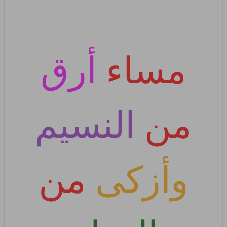
مساء
أرق
من
النسيم
وأزكى
من