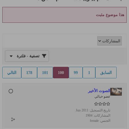
هذا موضوع مثبت
تصفية - فلترة
السابق
1
99
100
101
178
التالي
الصوت الأخير
عضو خيالي
تاريخ التسجيل:
Jun 2011
المشاركات:
1904
الجنس:
female