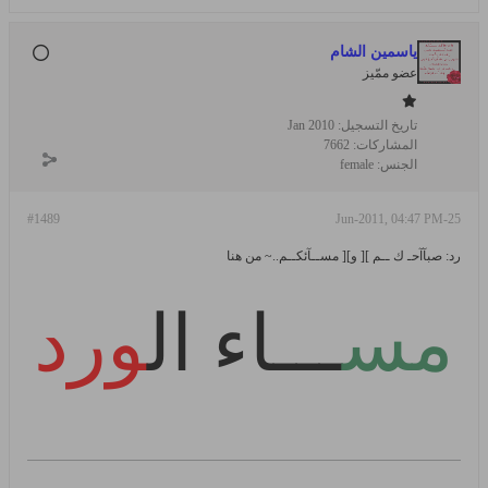
ياسمين الشام
عضو ممّيز
تاريخ التسجيل:
Jan 2010
المشاركات:
7662
الجنس:
female
#1489
25-Jun-2011, 04:47 PM
رد: صبآآحـ ك ــم ][ و][ مســآئكــم..~ من هنا
مس
ـــاء
ال
ورد