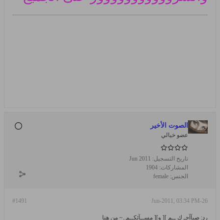
الصوت الأخير
عضو خيالي
تاريخ التسجيل:
Jun 2011
المشاركات:
1904
الجنس:
female
#1491
26-Jun-2011, 03:34 PM
رد: صبآآحـ ك ــم ][ و][ مســآئكــم..~ من هنا