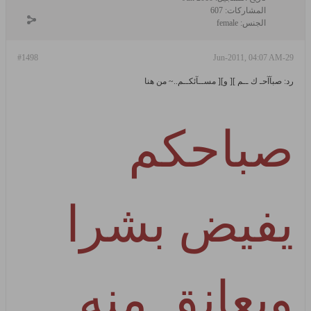
المشاركات:
607
الجنس:
female
#1498
29-Jun-2011, 04:07 AM
رد: صبآآحـ ك ــم ][ و][ مســآئكــم..~ من هنا
صباحكم
يفيض بشرا
ويعانق منه