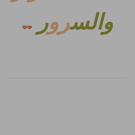
والس
رو
ر