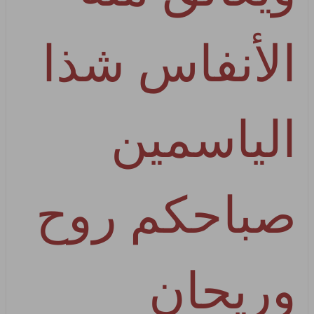
الأنفاس شذا
الياسمين
صباحكم روح
وريحان