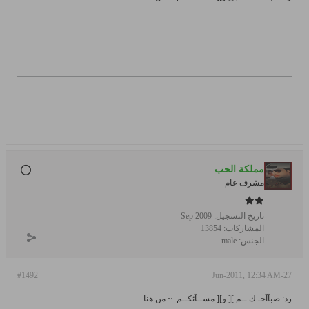
مملكة الحب
مشرف عام
تاريخ التسجيل:
Sep 2009
المشاركات:
13854
الجنس:
male
#1492
27-Jun-2011, 12:34 AM
رد: صبآآحـ ك ــم ][ و][ مســآئكــم..~ من هنا