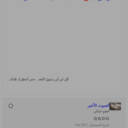
قُلِ لي آين ينتهيْ البُعد .. حتى أنتظِرك هُناك...
الصوت الأخير
عضو خيالي
تاريخ التسجيل:
Jun 2011