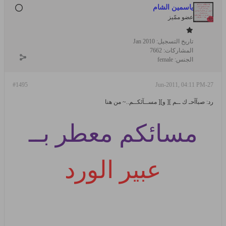
ياسمين الشام
عضو ممّيز
تاريخ التسجيل:
Jan 2010
المشاركات:
7662
الجنس:
female
#1495
27-Jun-2011, 04:11 PM
رد: صبآآحـ ك ــم ][ و][ مســآئكــم..~ من هنا
مسائكم معطر بــ
عبير الورد