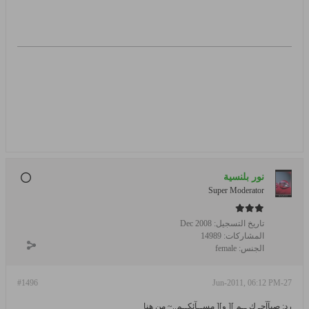
نور بلنسية
Super Moderator
تاريخ التسجيل:
Dec 2008
المشاركات:
14989
الجنس:
female
#1496
27-Jun-2011, 06:12 PM
رد: صبآآحـ ك ــم ][ و][ مســآئكــم..~ من هنا