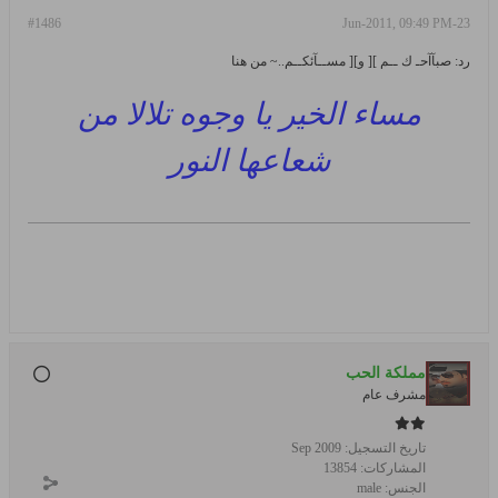
#1486
23-Jun-2011, 09:49 PM
رد: صبآآحـ ك ــم ][ و][ مســآئكــم..~ من هنا
مساء الخير يا وجوه تلالا من
شعاعها النور
مملكة الحب
مشرف عام
تاريخ التسجيل:
Sep 2009
المشاركات:
13854
الجنس:
male