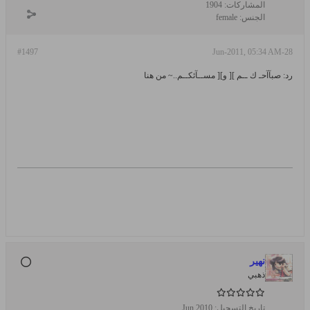
المشاركات:
1904
الجنس:
female
#1497
28-Jun-2011, 05:34 AM
رد: صبآآحـ ك ــم ][ و][ مســآئكــم..~ من هنا
نهير
ذهبي
تاريخ التسجيل:
Jun 2010