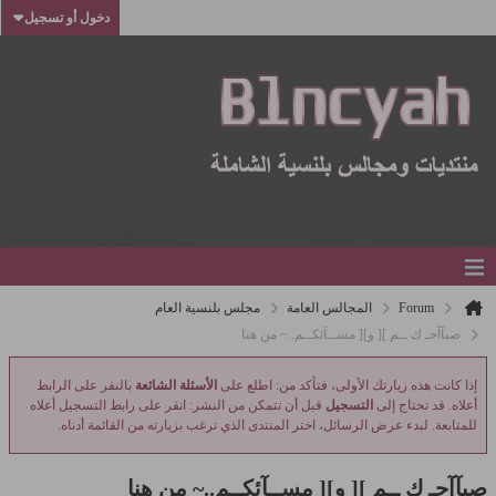
دخول أو تسجيل
Forum
المجالس العامة
مجلس بلنسية العام
صبآآحـ ك ــم ][ و][ مســآئكــم..~ من هنا
إذا كانت هذه زيارتك الأولى، فتأكد من: اطلع على
الأسئلة الشائعة
بالنقر على الرابط
أعلاه. قد تحتاج إلى
التسجيل
قبل أن تتمكن من النشر: انقر على رابط التسجيل أعلاه
للمتابعة. لبدء عرض الرسائل، اختر المنتدى الذي ترغب بزيارته من القائمة أدناه.
صبآآحـ ك ــم ][ و][ مســآئكــم..~ من هنا