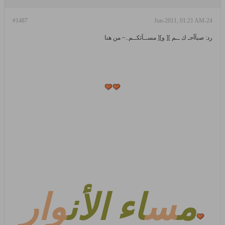
#1487
24-Jun-2011, 01:21 AM
رد: صبآآحـ ك ــم ][ و][ مســآئكــم..~ من هنا
م
س
اء الأن
وار