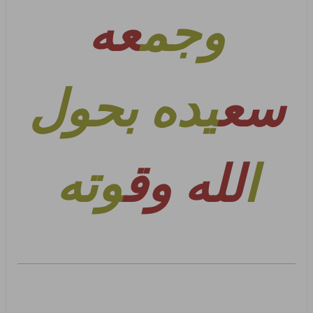
وجم
عه
سع
يده بحول
ا
لله وق
وته