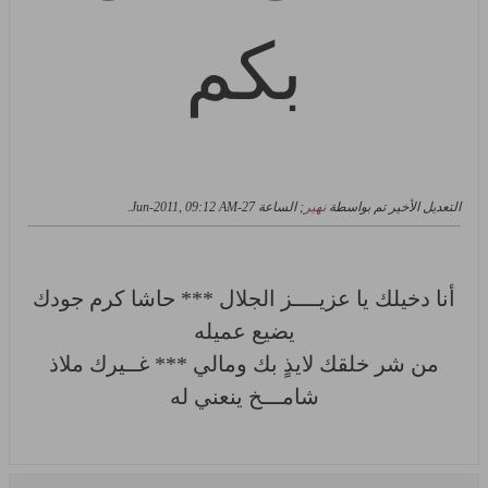
بكم
التعديل الأخير تم بواسطة
نهير
; الساعة
27-Jun-2011, 09:12 AM
.
أنا دخيلك يا عزيــــز الجلال *** حاشا كرم جودك
يضيع عميله
من شر خلقك لايذٍ بك ومالي *** غــيرك ملاذ
شامـــخ ينعني له