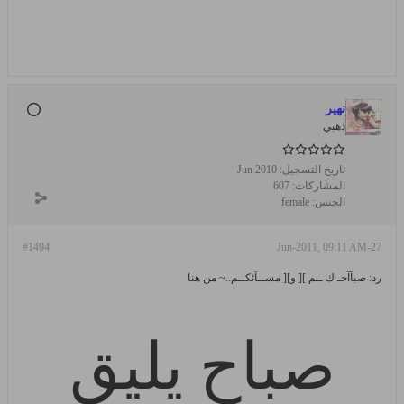
نهير
ذهبي
تاريخ التسجيل:
Jun 2010
المشاركات:
607
الجنس:
female
#1494
27-Jun-2011, 09:11 AM
رد: صبآآحـ ك ــم ][ و][ مســآئكــم..~ من هنا
صباح يليق