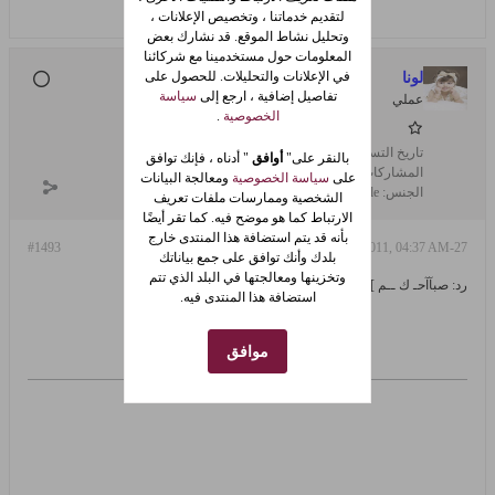
لتقديم خدماتنا ، وتخصيص الإعلانات ،
وتحليل نشاط الموقع. قد نشارك بعض
المعلومات حول مستخدمينا مع شركائنا
في الإعلانات والتحليلات. للحصول على
لونا
تفاصيل إضافية ، ارجع إلى
سياسة
عملي
الخصوصية
.
تاريخ التسجيل:
Jun 2007
بالنقر على"
أوافق
" أدناه ، فإنك توافق
المشاركات:
87
على
سياسة الخصوصية
ومعالجة البيانات
الجنس:
female
الشخصية وممارسات ملفات تعريف
الارتباط كما هو موضح فيه. كما تقر أيضًا
بأنه قد يتم استضافة هذا المنتدى خارج
#1493
27-Jun-2011, 04:37 AM
بلدك وأنك توافق على جمع بياناتك
وتخزينها ومعالجتها في البلد الذي تتم
رد: صبآآحـ ك ــم ][ و][ مســآئكــم..~ من هنا
استضافة هذا المنتدى فيه.
صباااح الورد
موافق