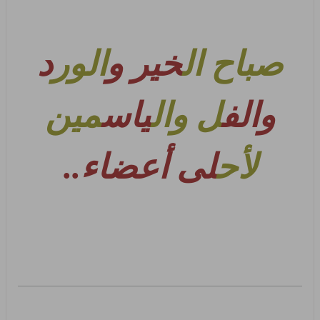
صباح ال
خير و
الور
د
والف
ل وال
ياس
مين
لأح
لى أعضاء
..