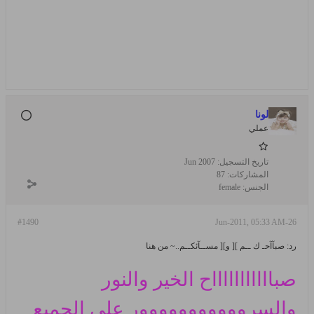
لونا
عملي
تاريخ التسجيل:
Jun 2007
المشاركات:
87
الجنس:
female
#1490
26-Jun-2011, 05:33 AM
رد: صبآآحـ ك ــم ][ و][ مســآئكــم..~ من هنا
صباااااااااااح الخير والنور
والسرووووووووووور على الجميع