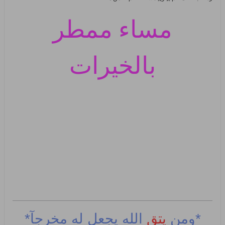
مساء ممطر
بالخيرات
*ومن
يتق
الله يجعل له مخرجآ*