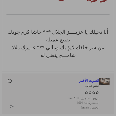
أنا دخيلك يا عزيــــز الجلال *** حاشا كرم جودك
يضيع عميله
من شر خلقك لايذٍ بك ومالي *** غــيرك ملاذ
شامـــخ ينعني له
الصوت الأخير
عضو خيالي
تاريخ التسجيل:
Jun 2011
المشاركات:
1904
الجنس:
female