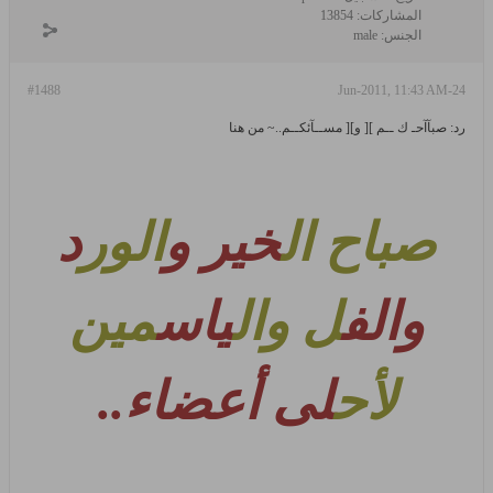
المشاركات:
13854
الجنس:
male
#1488
24-Jun-2011, 11:43 AM
رد: صبآآحـ ك ــم ][ و][ مســآئكــم..~ من هنا
صباح ال
خير و
الور
د
والف
ل وال
ياس
مين
لأح
لى أعضاء
..