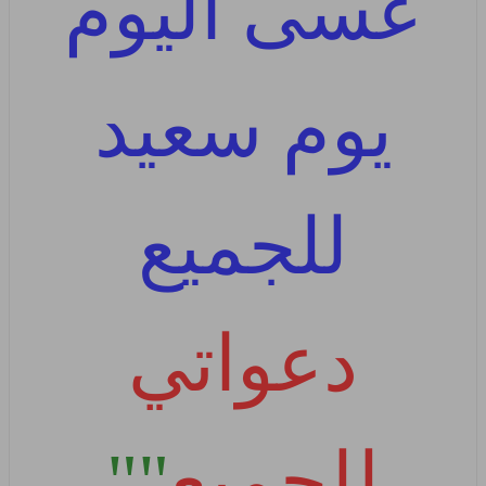
عسى اليوم
يوم سعيد
للجميع
دعواتي
للجميع
""