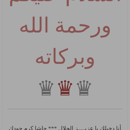
ورحمة الله
وبركاته
♛
♛
♛
أنا دخيلك يا عزيــــز الجلال *** حاشا كرم جودك