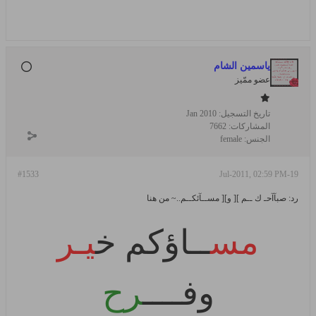
ياسمين الشام
عضو ممّيز
تاريخ التسجيل:
Jan 2010
المشاركات:
7662
الجنس:
female
#1533
19-Jul-2011, 02:59 PM
رد: صبآآحـ ك ــم ][ و][ مســآئكــم..~ من هنا
مس
ــاؤكم
خ
يـر
وفــــ
رح