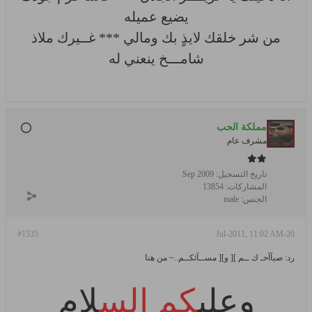
يضيع عميله
من شر خلقك لايذٍ بك ومالي *** غــيرك ملاذ
شامـــخ ينعني له
مملكة الحب
مشرف عام
تاريخ التسجيل:
Sep 2009
المشاركات:
13854
الجنس:
male
#1535
20-Jul-2011, 11:02 AM
رد: صبآآحـ ك ــم ][ و][ مســآئكــم..~ من هنا
وعلي
كم الس
لام