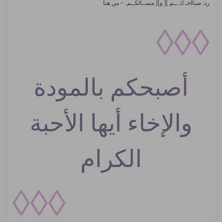
رد: صبآآحـ ك ــم ][ و][ مســآئكــم..~ من هنا
◊◊◊
أصبحكم بالمودة
والإخاء أيها الأحبة
الكرام
◊◊◊