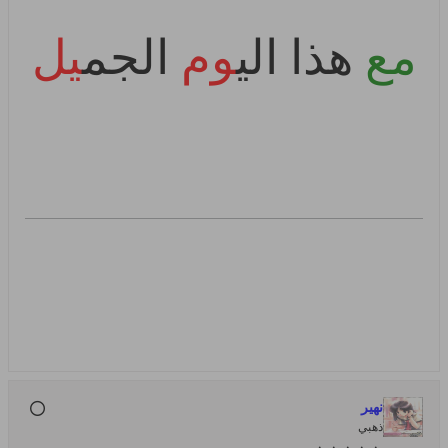
مع
هذا الي
وم
الجم
يل
نهير
ذهبي