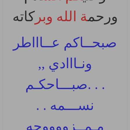
ورحم
ة الله وبر
كاته
صبحــاكم عــاااطر
ونـااادي ,,
. . .صبـــاحكـم
نســـمه . .
مـمــزووووجه