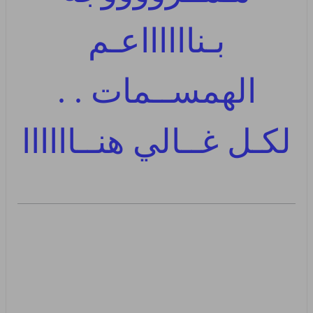
بـنااااااعـم
الهمســمات . .
لكـل غــالي هنــاااااا