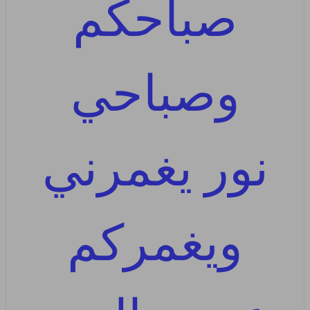
صباحكم
وصباحي
نور يغمرني
ويغمركم