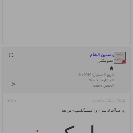
ياسمين الشام
عضو ممّيز
تاريخ التسجيل:
Jan 2010
المشاركات:
7662
الجنس:
female
#1542
22-Jul-2011, 02:17 PM
رد: صبآآحـ ك ــم ][ و][ مســآئكــم..~ من هنا