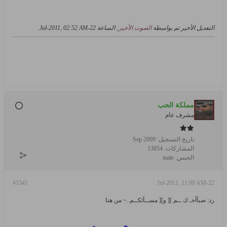
التعديل الأخير تم بواسطة
الصوت الأخير
; الساعة
22-Jul-2011, 02:52 AM
.
مملكة الحب
مشرف عام
تاريخ التسجيل:
Sep 2009
المشاركات:
13854
الجنس:
male
#1541
22-Jul-2011, 11:09 AM
رد: صبآآحـ ك ــم ][ و][ مســآئكــم..~ من هنا