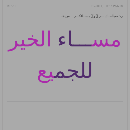
#1531
18-Jul-2011, 10:37 PM
رد: صبآآحـ ك ــم ][ و][ مســآئكــم..~ من هنا
مس
ـــاء
الخير
للجم
يع