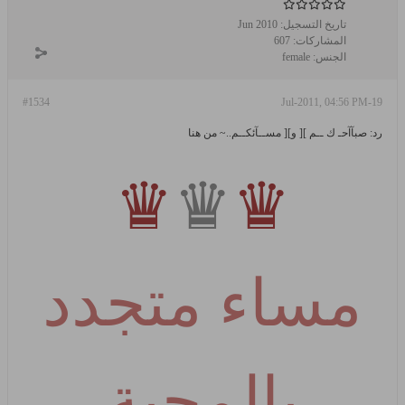
تاريخ التسجيل:
Jun 2010
المشاركات:
607
الجنس:
female
#1534
19-Jul-2011, 04:56 PM
رد: صبآآحـ ك ــم ][ و][ مســآئكــم..~ من هنا
♛
♛
♛
مساء متجدد
بالمحبة