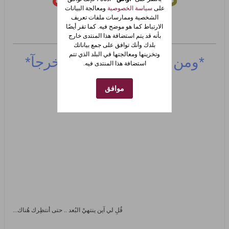
على
سياسة الخصوصية
ومعالجة البيانات
الشخصية وممارسات ملفات تعريف
الارتباط كما هو موضح فيه. كما تقر أيضًا
بأنه قد يتم استضافة هذا المنتدى خارج
بلدك وأنك توافق على جمع بياناتك
وتخزينها ومعالجتها في البلد الذي تتم
*ومن
يتق
الله يجعل له مخرجآ*
استضافة هذا المنتدى فيه.
موافق
قُلِ لي آين ينتهيْ البُعد .. حتى أنتظِرك هُناك...