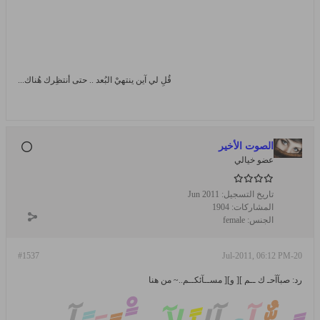
قُلِ لي آين ينتهيْ البُعد .. حتى أنتظِرك هُناك...
الصوت الأخير
عضو خيالي
تاريخ التسجيل:
Jun 2011
المشاركات:
1904
الجنس:
female
#1537
20-Jul-2011, 06:12 PM
رد: صبآآحـ ك ــم ][ و][ مســآئكــم..~ من هنا