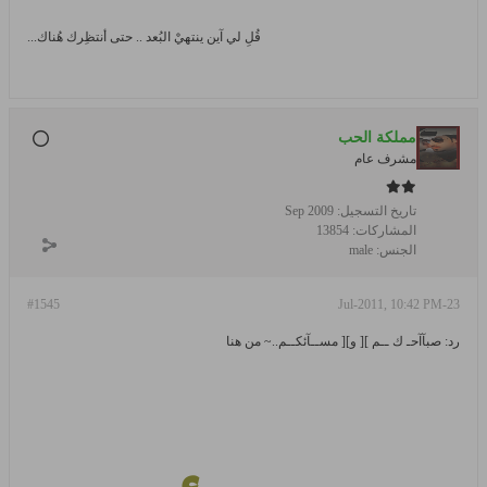
قُلِ لي آين ينتهيْ البُعد .. حتى أنتظِرك هُناك...
مملكة الحب
مشرف عام
تاريخ التسجيل:
Sep 2009
المشاركات:
13854
الجنس:
male
#1545
23-Jul-2011, 10:42 PM
رد: صبآآحـ ك ــم ][ و][ مســآئكــم..~ من هنا