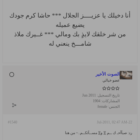
أنا دخيلك يا عزيــــز الجلال *** حاشا كرم جودك
يضيع عميله
من شر خلقك لايذٍ بك ومالي *** غــيرك ملاذ
شامـــخ ينعني له
الصوت الأخير
عضو خيالي
تاريخ التسجيل:
Jun 2011
المشاركات:
1904
الجنس:
female
#1540
22-Jul-2011, 02:47 AM
رد: صبآآحـ ك ــم ][ و][ مســآئكــم..~ من هنا