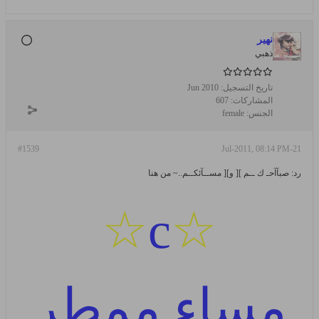
نهير
ذهبي
تاريخ التسجيل:
Jun 2010
المشاركات:
607
الجنس:
female
#1539
21-Jul-2011, 08:14 PM
رد: صبآآحـ ك ــم ][ و][ مســآئكــم..~ من هنا
☆
c
☆
مساء ممطر