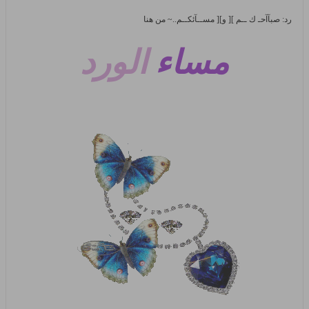
رد: صبآآحـ ك ــم ][ و][ مســآئكــم..~ من هنا
مساء
الورد