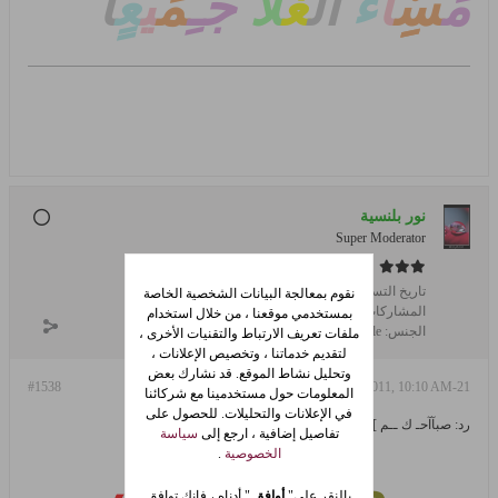
مً
سٌِِّ
آ
ء
آ
ل
غً
لآ
جـًِْ
مً
يَ
عًٍ
آ
نور بلنسية
Super Moderator
تاريخ التسجيل:
Dec 2008
نقوم بمعالجة البيانات الشخصية الخاصة
المشاركات:
14989
بمستخدمي موقعنا ، من خلال استخدام
الجنس:
female
ملفات تعريف الارتباط والتقنيات الأخرى ،
لتقديم خدماتنا ، وتخصيص الإعلانات ،
وتحليل نشاط الموقع. قد نشارك بعض
#1538
21-Jul-2011, 10:10 AM
المعلومات حول مستخدمينا مع شركائنا
في الإعلانات والتحليلات. للحصول على
رد: صبآآحـ ك ــم ][ و][ مســآئكــم..~ من هنا
تفاصيل إضافية ، ارجع إلى
سياسة
الخصوصية
.
ص
با
ح
ك
م
حب
بالنقر على"
أوافق
" أدناه ، فإنك توافق