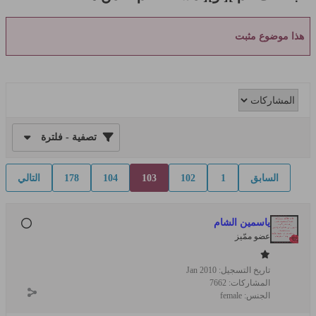
هذا موضوع مثبت
تصفية - فلترة
السابق
1
102
103
104
178
التالي
ياسمين الشام
عضو ممّيز
تاريخ التسجيل:
Jan 2010
المشاركات:
7662
الجنس:
female