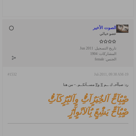
الصوت الأخير
عضو خيالي
تاريخ التسجيل:
Jun 2011
المشاركات:
1904
الجنس:
female
#1532
19-Jul-2011, 09:38 AM
رد: صبآآحـ ك ــم ][ و][ مســآئكــم..~ من هنا
صٍْبٌَِآحٍّ آلخٌِيَرٌٍآتُِِّْ وٍآلبٌَِرٌٍكَآتُِِّْ
صٍْبٌَِآحٍّ يَشًِْعًٍ بٌَِآلآنْوٍآرٌٍ