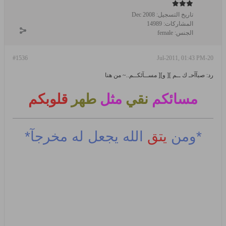
تاريخ التسجيل:
Dec 2008
المشاركات:
14989
الجنس:
female
#1536
20-Jul-2011, 01:43 PM
رد: صبآآحـ ك ــم ][ و][ مســآئكــم..~ من هنا
مسائكم
نقي
مثل
طهر
قلوبكم
*ومن
يتق
الله يجعل له مخرجآ*