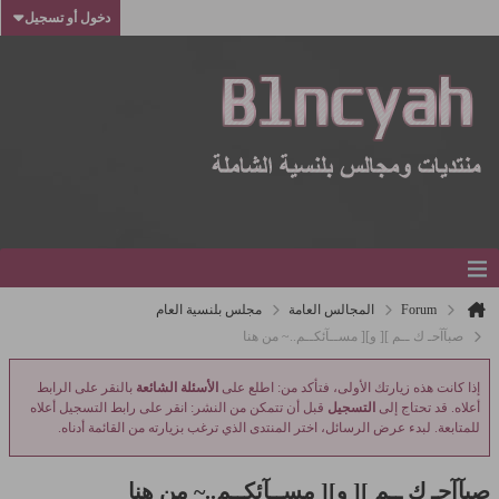
دخول أو تسجيل
Forum
المجالس العامة
مجلس بلنسية العام
صبآآحـ ك ــم ][ و][ مســآئكــم..~ من هنا
إذا كانت هذه زيارتك الأولى، فتأكد من: اطلع على
الأسئلة الشائعة
بالنقر على الرابط
أعلاه. قد تحتاج إلى
التسجيل
قبل أن تتمكن من النشر: انقر على رابط التسجيل أعلاه
للمتابعة. لبدء عرض الرسائل، اختر المنتدى الذي ترغب بزيارته من القائمة أدناه.
صبآآحـ ك ــم ][ و][ مســآئكــم..~ من هنا