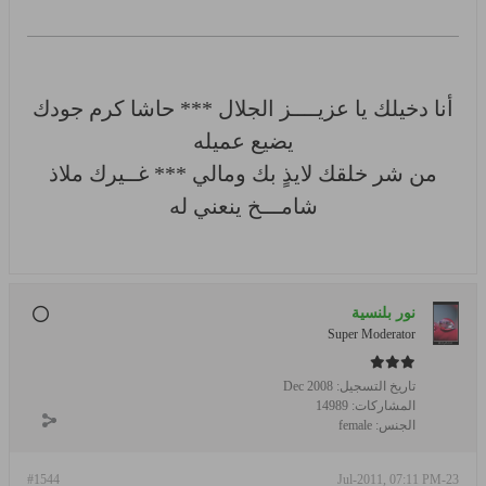
أنا دخيلك يا عزيــــز الجلال *** حاشا كرم جودك
يضيع عميله
من شر خلقك لايذٍ بك ومالي *** غــيرك ملاذ
شامـــخ ينعني له
نور بلنسية
Super Moderator
تاريخ التسجيل:
Dec 2008
المشاركات:
14989
الجنس:
female
#1544
23-Jul-2011, 07:11 PM