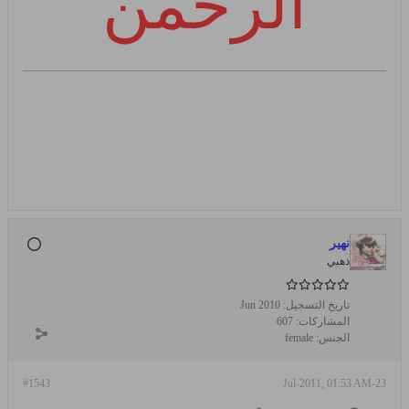
الرحمن
نهير
ذهبي
تاريخ التسجيل:
Jun 2010
المشاركات:
607
الجنس:
female
#1543
23-Jul-2011, 01:53 AM