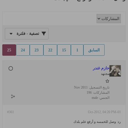
تصفية - فلترة
السابق
1
15
22
23
24
25
حازم غندر
مجتهد
تاريخ التسجيل:
Nov 2011
المشاركات:
196
الجنس:
male
#361
01-Oct-2012, 04:20 PM
رد: وصل للخمسه و أرفع علم بلدك