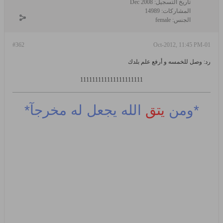
تاريخ التسجيل:
Dec 2008
المشاركات:
14989
الجنس:
female
#362
01-Oct-2012, 11:45 PM
رد: وصل للخمسه و أرفع علم بلدك
111111111111111111111
*ومن
يتق
الله يجعل له مخرجآ*