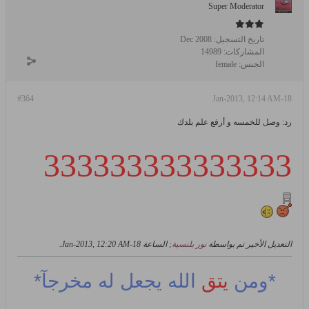
Super Moderator
تاريخ التسجيل:
Dec 2008
المشاركات:
14989
الجنس:
female
#364
18-Jan-2013, 12:14 AM
رد: وصل للخمسه و أرفع علم بلدك
333333333333333
التعديل الأخير تم بواسطة
نور بلنسية
; الساعة
18-Jan-2013, 12:20 AM
.
*ومن
يتق
الله يجعل له مخرجآ*