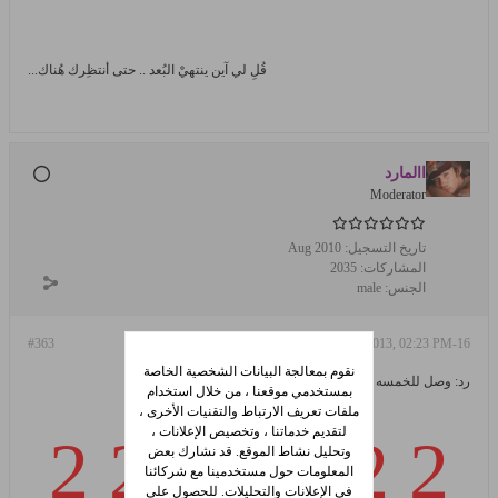
قُلِ لي آين ينتهيْ البُعد .. حتى أنتظِرك هُناك...
االمارد
Moderator
تاريخ التسجيل:
Aug 2010
المشاركات:
2035
الجنس:
male
#363
16-Jan-2013, 02:23 PM
نقوم بمعالجة البيانات الشخصية الخاصة
رد: وصل للخمسه و أرفع علم بلدك
بمستخدمي موقعنا ، من خلال استخدام
ملفات تعريف الارتباط والتقنيات الأخرى ،
لتقديم خدماتنا ، وتخصيص الإعلانات ،
2 2 2 2 2 2 2
وتحليل نشاط الموقع. قد نشارك بعض
المعلومات حول مستخدمينا مع شركائنا
في الإعلانات والتحليلات. للحصول على