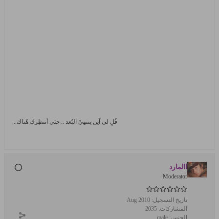
قُلِ لي آين ينتهيْ البُعد .. حتى أنتظِرك هُناك...
االمارد
Moderator
تاريخ التسجيل:
Aug 2010
المشاركات:
2035
الجنس:
male