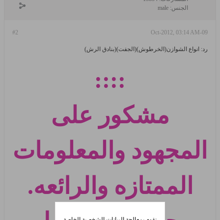
الجنس:
male
#2
09-Oct-2012, 03:14 AM
رد: انواع الشوازن(الخرطوش)(الجفت)(بنادق الرش)
::::
مشكور على
المجهود والمعلومات
الممتازه والرائعه.
نقوم بمعالجة البيانات الشخصية الخاصة