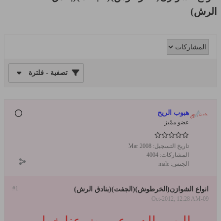
الرش)
تصفية - فلترة
هبوب الريح
عضو ممّيز
تاريخ التسجيل:
Mar 2008
المشاركات:
4004
الجنس:
male
#1
انواع الشوازن(الخرطوش)(الجفت)(بنادق الرش)
09-Oct-2012, 12:28 AM