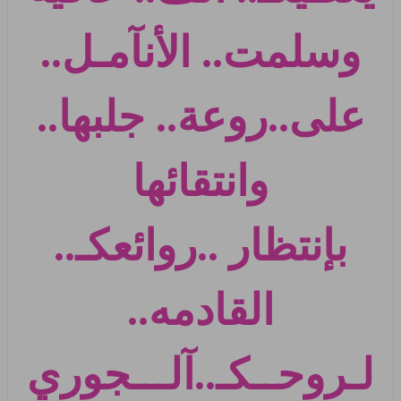
وسلمت.. الأنآمـل..
على..
روعة.. جلبها..
وانتقائها
بإنتظار ..روائعكـ..
القادمه..
لـروحــكـ..
آلـــجوري