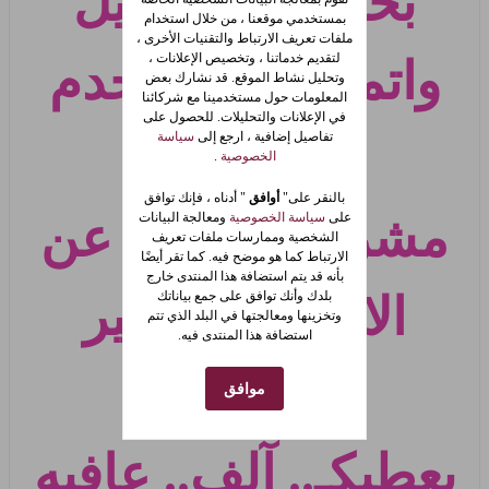
بحق رائع وجميل
بمستخدمي موقعنا ، من خلال استخدام
ملفات تعريف الارتباط والتقنيات الأخرى ،
لتقديم خدماتنا ، وتخصيص الإعلانات ،
واتمنى ان يستخدم
وتحليل نشاط الموقع. قد نشارك بعض
المعلومات حول مستخدمينا مع شركائنا
في الإعلانات والتحليلات. للحصول على
تفاصيل إضافية ، ارجع إلى
سياسة
بطرق
الخصوصية
.
بالنقر على"
أوافق
" أدناه ، فإنك توافق
على
سياسة الخصوصية
ومعالجة البيانات
مشروعه وبعيدآ عن
الشخصية وممارسات ملفات تعريف
الارتباط كما هو موضح فيه. كما تقر أيضًا
بأنه قد يتم استضافة هذا المنتدى خارج
بلدك وأنك توافق على جمع بياناتك
الاستخدام الغير
وتخزينها ومعالجتها في البلد الذي تتم
استضافة هذا المنتدى فيه.
مشروع
.
موافق
يعطيكـ.. آلف.. عافيه