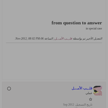
from question to answer
in special case
التعديل الأخير تم بواسطة
قلـ,ـب الأمـ،ـل
; الساعة
06-Nov-2012, 08:02 PM
.
قلـ,ـب الأمـ،ـل
عملي
تاريخ التسجيل:
Sep 2012