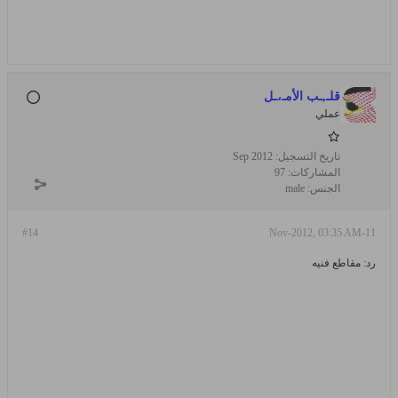
قلـ,ـب الأمـ،ـل
عملي
تاريخ التسجيل:
Sep 2012
المشاركات:
97
الجنس:
male
#14
11-Nov-2012, 03:35 AM
رد: مقاطع فنيه