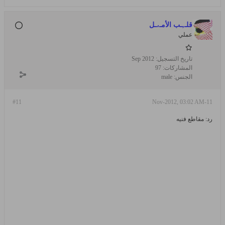
قلـ,ـب الأمـ،ـل
عملي
تاريخ التسجيل:
Sep 2012
المشاركات:
97
الجنس:
male
#11
11-Nov-2012, 03:02 AM
رد: مقاطع فنيه