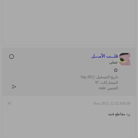
قلـ,ـب الأمـ،ـل
عملي
تاريخ التسجيل:
Sep 2012
المشاركات:
97
الجنس:
male
#7
09-Nov-2012, 12:52 AM
رد: مقاطع فنيه