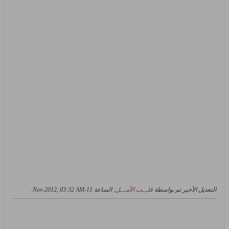
التعديل الأخير تم بواسطة
قلـ,ـب الأمـ،ـل
; الساعة
11-Nov-2012, 03:32 AM
.