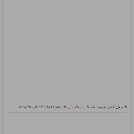
التعديل الأخير تم بواسطة
قلـ,ـب الأمـ،ـل
; الساعة
11-Nov-2012, 03:05 AM
.