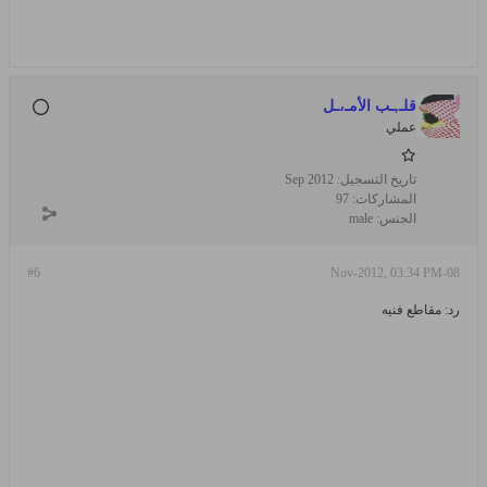
قلـ,ـب الأمـ،ـل
عملي
تاريخ التسجيل:
Sep 2012
المشاركات:
97
الجنس:
male
#6
08-Nov-2012, 03:34 PM
رد: مقاطع فنيه