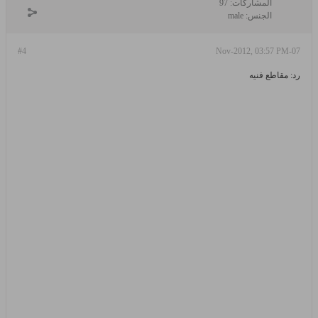
المشاركات:
97
الجنس:
male
#4
07-Nov-2012, 03:57 PM
رد: مقاطع فنيه