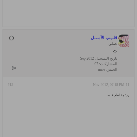
قلـ,ـب الأمـ،ـل
عملي
تاريخ التسجيل:
Sep 2012
المشاركات:
97
الجنس:
male
#15
11-Nov-2012, 07:18 PM
رد: مقاطع فنيه