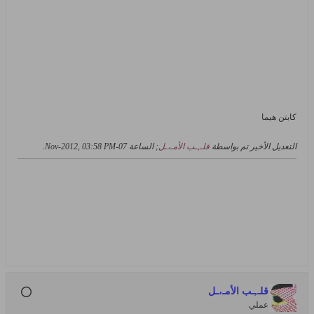
كابتن هيما
التعديل الأخير تم بواسطة
قلـ,ـب الأمـ،ـل
; الساعة
07-Nov-2012, 03:58 PM
.
قلـ,ـب الأمـ،ـل
عملي