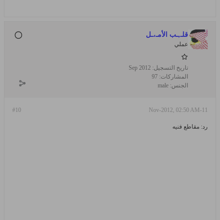
قلـ,ـب الأمـ،ـل
عملي
تاريخ التسجيل:
Sep 2012
المشاركات:
97
الجنس:
male
#10
11-Nov-2012, 02:50 AM
رد: مقاطع فنيه