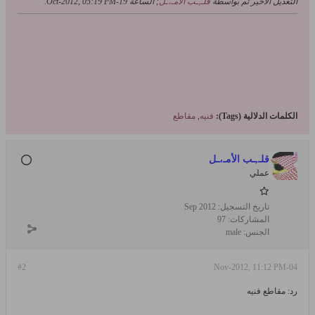
التعديل الأخير تم بواسطة
قلـ,ـب الأمـ،ـل
; الساعة
19-Oct-2012, 05:19 PM
.
الكلمات الدلالية (Tags):
فنيه
,
مقاطع
قلـ,ـب الأمـ،ـل
عملي
تاريخ التسجيل:
Sep 2012
المشاركات:
97
الجنس:
male
#2
04-Nov-2012, 11:12 PM
رد: مقاطع فنيه