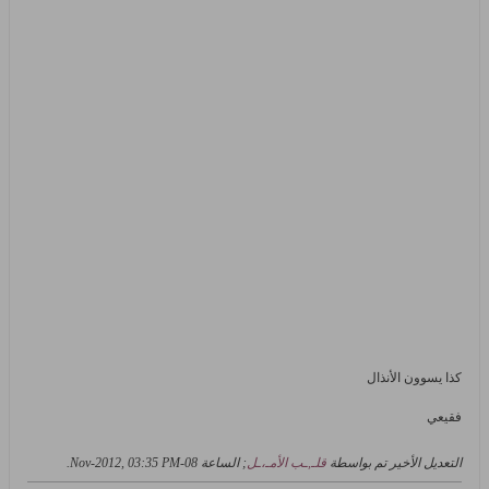
كذا يسوون الأنذال
فقيعي
التعديل الأخير تم بواسطة
قلـ,ـب الأمـ،ـل
; الساعة
08-Nov-2012, 03:35 PM
.