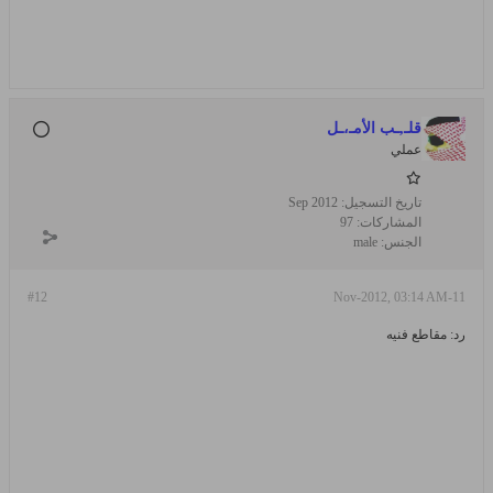
قلـ,ـب الأمـ،ـل
عملي
تاريخ التسجيل:
Sep 2012
المشاركات:
97
الجنس:
male
#12
11-Nov-2012, 03:14 AM
رد: مقاطع فنيه