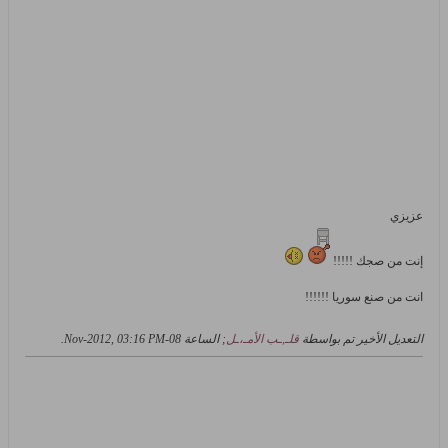
عزيزي
إنت من صجك !!!!!
انت من صنع سوريا !!!!!!
التعديل الأخير تم بواسطة
قلـ,ـب الأمـ،ـل
; الساعة
08-Nov-2012, 03:16 PM
.