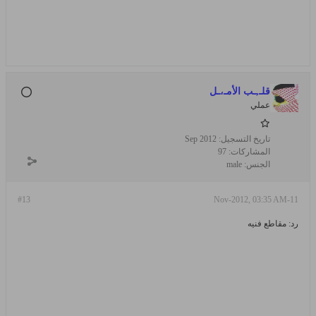
قلـ,ـب الأمـ،ـل
عملي
تاريخ التسجيل:
Sep 2012
المشاركات:
97
الجنس:
male
#13
11-Nov-2012, 03:35 AM
رد: مقاطع فنيه