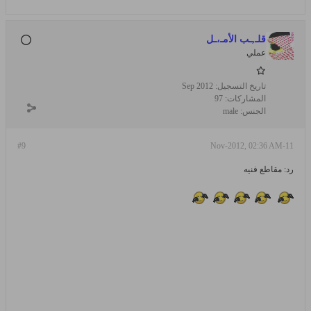
قلـ,ـب الأمـ،ـل
عملي
تاريخ التسجيل:
Sep 2012
المشاركات:
97
الجنس:
male
#9
11-Nov-2012, 02:36 AM
رد: مقاطع فنيه