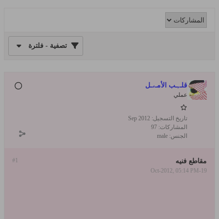
تصفية - فلترة
قلـ,ـب الأمـ،ـل
عملي
تاريخ التسجيل:
Sep 2012
المشاركات:
97
الجنس:
male
#1
مقاطع فنيه
19-Oct-2012, 05:14 PM