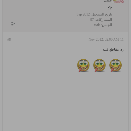
عملي
تاريخ التسجيل:
Sep 2012
المشاركات:
97
الجنس:
male
#8
11-Nov-2012, 02:06 AM
رد: مقاطع فنيه