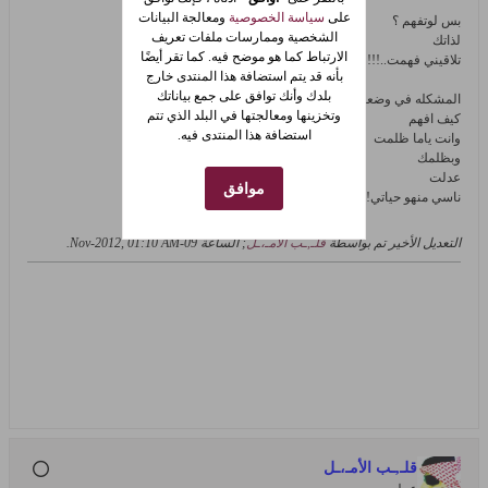
على
سياسة الخصوصية
ومعالجة البيانات
بس لوتفهم ؟
الشخصية وممارسات ملفات تعريف
لذاتك
الارتباط كما هو موضح فيه. كما تقر أيضًا
تلاقيني فهمت..!!!
بأنه قد يتم استضافة هذا المنتدى خارج
بلدك وأنك توافق على جمع بياناتك
المشكله في وضعنا
وتخزينها ومعالجتها في البلد الذي تتم
كيف افهم
استضافة هذا المنتدى فيه.
وانت ياما ظلمت
وبظلمك
عدلت
موافق
ناسي منهو حياتي!!!
التعديل الأخير تم بواسطة
قلـ,ـب الأمـ،ـل
; الساعة
09-Nov-2012, 01:10 AM
.
قلـ,ـب الأمـ،ـل