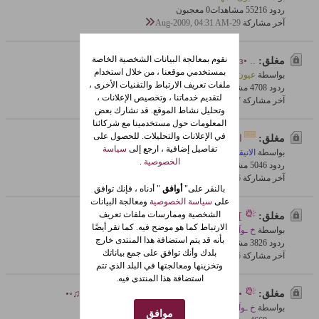
ردود 16
552 مشاهدات
0 معجبون
آخر مشاركة
29-Aug-2009, 04:31 AM
نقوم بمعالجة البيانات الشخصية الخاصة
مغلق:
.. •εïз¦[• تًشٍآبـًٌـه الُآرٍوًآحٌِ •]¦εïз• ..
بمستخدمي موقعنا ، من خلال استخدام
بواسطة
عيون المها
ملفات تعريف الارتباط والتقنيات الأخرى ،
ردود 8
470 مشاهدات
0 معجبون
لتقديم خدماتنا ، وتخصيص الإعلانات ،
آخر مشاركة
27-Aug-2009, 02:05 PM
وتحليل نشاط الموقع. قد نشارك بعض
المعلومات حول مستخدمينا مع شركائنا
في الإعلانات والتحليلات. للحصول على
مغلق:
الشئ الضروري لحياتنا
تفاصيل إضافية ، ارجع إلى
سياسة
بواسطة
الانيقة
الخصوصية
.
ردود 6
504 مشاهدات
0 معجبون
آخر مشاركة
26-Aug-2009, 11:45 AM
بالنقر على"
أوافق
" أدناه ، فإنك توافق
على
سياسة الخصوصية
ومعالجة البيانات
الشخصية وممارسات ملفات تعريف
مغلق:
][همسََـَـَـَـَـَــآت لكلِ مبتلي ][
الارتباط كما هو موضح فيه. كما تقر أيضًا
بواسطة
خ ـوآفي
بأنه قد يتم استضافة هذا المنتدى خارج
ردود 6
382 مشاهدات
0 معجبون
بلدك وأنك توافق على جمع بياناتك
آخر مشاركة
26-Aug-2009, 11:31 AM
وتخزينها ومعالجتها في البلد الذي تتم
استضافة هذا المنتدى فيه.
مغلق:
•◦♫ أنآ وأنَتٍ وَهَمُ ونُحٍنَ.. مٌجَرٍد َهٌمٍسَآتٌ ♫◦•
بواسطة
خ ـوآفي
موافق