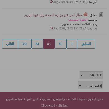
آخر مشاركة
22-Aug-2009, 02:01 AM
مغلق:
مقال آخر عن وزارة الصحة راح فيها الوزير
بواسطة
الحلوة المستحية
ردود 9
978 مشاهدات
0 معجبون
آخر مشاركة
21-Aug-2009, 08:22 PM
السابق
1
82
83
84
335
التالي
جميع الحقوق محفوظة للشبكة - والمواضيع المطروحه تخص كاتبها لا سياسة الموقع
Powered by vBulletin®