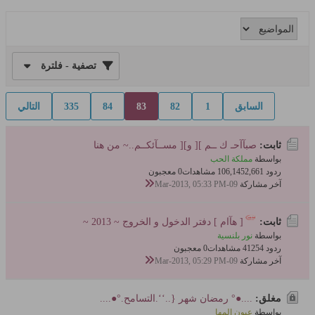
تصفية - فلترة
السابق
1
82
83
84
335
التالي
ثابت:
صبآآحـ ك ــم ][ و][ مســآئكــم..~ من هنا
بواسطة
مملكة الحب
ردود 2,661
106,145 مشاهدات
0 معجبون
آخر مشاركة
09-Mar-2013, 05:33 PM
ثابت:
[ هآام ] دفتر الدخول و الخروج ~ 2013 ~
بواسطة
نور بلنسية
ردود 54
412 مشاهدات
0 معجبون
آخر مشاركة
09-Mar-2013, 05:29 PM
مغلق:
....●° رمضان شهر {..‘‘.التسامح.°●....
بواسطة
عيون المها