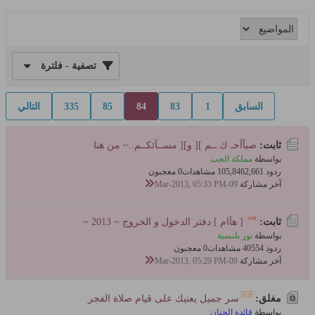
تصفية - فلترة
السابق
1
83
84
85
335
التالي
ثابت:
صبآآحـ ك ــم ][ و][ مســآئكــم..~ من هنا
بواسطة
مملكة الحب
ردود 2,661
105,846 مشاهدات
0 معجبون
آخر مشاركة
09-Mar-2013, 05:33 PM
ثابت:
[ هآام ] دفتر الدخول و الخروج ~ 2013 ~
بواسطة
نور بلنسية
ردود 54
405 مشاهدات
0 معجبون
آخر مشاركة
09-Mar-2013, 05:29 PM
مغلق:
سر جميل يعنيك على قيام صلاة الفجر
بواسطة
قائدة الحنان