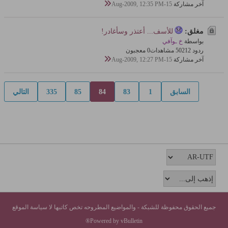
آخر مشاركة
15-Aug-2009, 12:35 PM
مغلق:
للأسف... أعتذر وسأغادر!
بواسطة
خ ـوآفي
ردود 12
502 مشاهدات
0 معجبون
آخر مشاركة
15-Aug-2009, 12:27 PM
السابق
1
83
84
85
335
التالي
جميع الحقوق محفوظة للشبكة - والمواضيع المطروحه تخص كاتبها لا سياسة الموقع
Powered by vBulletin®