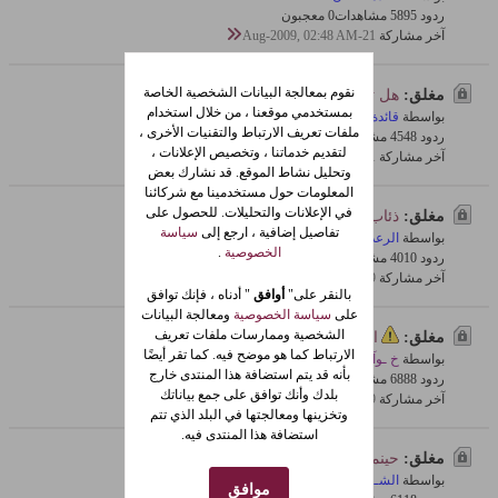
ردود 5
589 مشاهدات
0 معجبون
آخر مشاركة
21-Aug-2009, 02:48 AM
نقوم بمعالجة البيانات الشخصية الخاصة
مغلق:
هل تحبون البنات........
بمستخدمي موقعنا ، من خلال استخدام
بواسطة
قائدة الحنان
ملفات تعريف الارتباط والتقنيات الأخرى ،
ردود 8
454 مشاهدات
0 معجبون
لتقديم خدماتنا ، وتخصيص الإعلانات ،
آخر مشاركة
21-Aug-2009, 02:32 AM
وتحليل نشاط الموقع. قد نشارك بعض
المعلومات حول مستخدمينا مع شركائنا
في الإعلانات والتحليلات. للحصول على
مغلق:
ذئاب تصيد الناس وتعضهم
تفاصيل إضافية ، ارجع إلى
سياسة
بواسطة
الرعد المدمر
الخصوصية
.
ردود 0
401 مشاهدات
0 معجبون
آخر مشاركة
19-Aug-2009, 09:07 PM
بالنقر على"
أوافق
" أدناه ، فإنك توافق
على
سياسة الخصوصية
ومعالجة البيانات
الشخصية وممارسات ملفات تعريف
مغلق:
ازواج للايجار بالسا عة في روسيا
الارتباط كما هو موضح فيه. كما تقر أيضًا
بواسطة
خ ـوآفي
بأنه قد يتم استضافة هذا المنتدى خارج
ردود 8
688 مشاهدات
0 معجبون
بلدك وأنك توافق على جمع بياناتك
آخر مشاركة
19-Aug-2009, 02:53 PM
وتخزينها ومعالجتها في البلد الذي تتم
استضافة هذا المنتدى فيه.
مغلق:
حينما تحن القلوب الى تعبيرات
بواسطة
الشــــبح
موافق