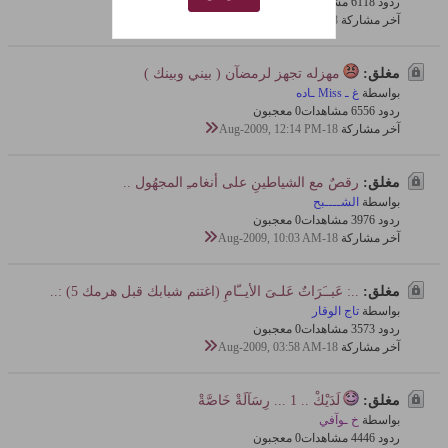
ردود 8
611 مشاهدات
0 معجبون
آخر مشاركة
18-Aug-2009, 12:18 PM
مغلق:
مهزله تجهز لرمضآن ( بيني وبينك )
بواسطة
غ ـ Miss ـاده
ردود 6
655 مشاهدات
0 معجبون
آخر مشاركة
18-Aug-2009, 12:14 PM
مغلق:
رقصٌ مع الشياطينِ على أنغامـِ المجهُول ..
بواسطة
الشــــبح
ردود 6
397 مشاهدات
0 معجبون
آخر مشاركة
18-Aug-2009, 10:03 AM
مغلق:
..: عَبــَرَاتٌ عَلـىَ الأيــّامِ (اغتنم شبابك قبل هرمك 5) :..
بواسطة
تاج الوقار
ردود 3
357 مشاهدات
0 معجبون
آخر مشاركة
18-Aug-2009, 03:58 AM
مغلق:
لَدَيْكْ .. 1 ... رِسَآلَةْ خَاصَّةْ
بواسطة
خ ـوآفي
ردود 6
444 مشاهدات
0 معجبون