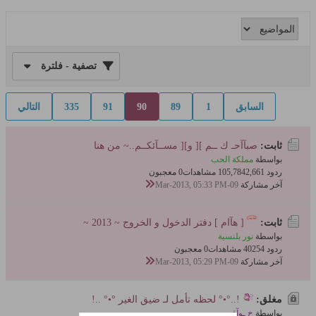
تصفية - فلترة
السابق
1
89
90
91
335
التالي
ثابت:
صبآآحـ ك ــم ][ و][ مســآئكــم..~ من هنا
بواسطة
مملكة الحب
ردود 2,661
105,784 مشاهدات
0 معجبون
آخر مشاركة
09-Mar-2013, 05:33 PM
ثابت:
[ هآام ] دفتر الدخول و الخروج ~ 2013 ~
بواسطة
نور بلنسية
ردود 54
402 مشاهدات
0 معجبون
آخر مشاركة
09-Mar-2013, 05:29 PM
مغلق:
!..°•° لحظه تأمل لـ ضيق الغير °•° ..!
بواسطة
خ ـوآفي