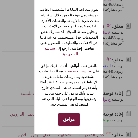
ردود 8
463 مشاهدات
0 معجبون
نقوم بمعالجة البيانات الشخصية الخاصة
آخر مشاركة
13-Jul-2009, 08:40 AM
بمستخدمي موقعنا ، من خلال استخدام
ملفات تعريف الارتباط والتقنيات الأخرى ،
لتقديم خدماتنا ، وتخصيص الإعلانات ،
مغلق:
مَـِسَـِرَحِ ـَيِـَةِ آَلِـَحِ ـَـِبَ فِـَيِ هَـِآَلِـَزِمَـِنَ
وتحليل نشاط الموقع. قد نشارك بعض
بواسطة
خ ـوآفي
المعلومات حول مستخدمينا مع شركائنا
ردود 8
445 مشاهدات
0 معجبون
في الإعلانات والتحليلات. للحصول على
آخر مشاركة
13-Jul-2009, 08:35 AM
تفاصيل إضافية ، ارجع إلى
سياسة
الخصوصية
.
مغلق:
الفرق بين الرومانسيه والحب؟؟؟؟؟
بالنقر على"
أوافق
" أدناه ، فإنك توافق
بواسطة
المتمردة
على
سياسة الخصوصية
ومعالجة البيانات
ردود 5
441 مشاهدات
0 معجبون
الشخصية وممارسات ملفات تعريف
آخر مشاركة
13-Jul-2009, 04:11 AM
الارتباط كما هو موضح فيه. كما تقر أيضًا
بأنه قد يتم استضافة هذا المنتدى خارج
بلدك وأنك توافق على جمع بياناتك
إعادة توجية:
ارفع رأسك ... فــ أنت في: منتديات بلنسيه
وتخزينها ومعالجتها في البلد الذي تتم
بواسطة
خ ـوآفي
استضافة هذا المنتدى فيه.
إعادة توجية:
كيفية أخذ صورة لشاشة الكمبيوتر لعمل الدروس
موافق
بواسطة
نور بلنسية
مغلق:
جدار الذكريات ::: . شخابيط .. بعقل .. بفن .. قديم ..