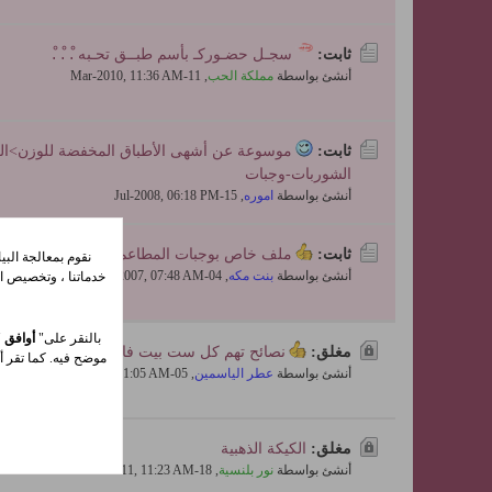
ثابت:
سجـل حضـوركـ بأسم طبــق تحـبه .ْ .ْ .ْ
أنشئ بواسطة
مملكة الحب
,
11-Mar-2010, 11:36 AM
ثابت:
موسوعة عن أشهى الأطباق المخفضة للوزن>الع
الشوربات-وجبات
أنشئ بواسطة
اموره
,
15-Jul-2008, 06:18 PM
ثابت:
ملف خاص بوجبات المطاعم السريعة ووصفاتها 
نقوم بمعالجة الب
أنشئ بواسطة
بنت مكه
,
04-Sep-2007, 07:48 AM
خدماتنا ، وتخصيص ال
بالنقر على"
أوافق
"
مغلق:
نصائح تهم كل ست بيت فالمطبخ
موضح فيه. كما تقر أي
أنشئ بواسطة
عطر الياسمين
,
05-Feb-2011, 11:05 AM
مغلق:
الكيكة الذهبية
أنشئ بواسطة
نور بلنسية
,
18-Jan-2011, 11:23 AM