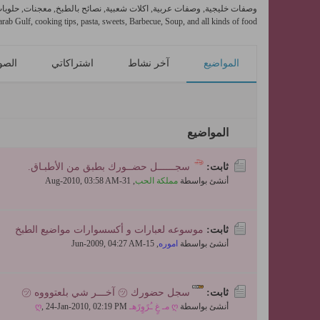
وصفات خليجية, وصفات عربية, اكلات شعبية, نصائح بالطبخ, معجنات, حلويات,
rab Gulf, cooking tips, pasta, sweets, Barbecue, Soup, and all kinds of food
المواضيع
آخر نشاط
اشتراكاتي
الصو
المواضيع
ثابت:
سجــــــل حضــورك بطبق من الأطبـاق.
أنشئ بواسطة
مملكة الحب
,
31-Aug-2010, 03:58 AM
ثابت:
موسوعه لعبارات و أكسسوارات مواضيع الطبخ
أنشئ بواسطة
اموره
,
15-Jun-2009, 04:27 AM
ثابت:
سجل حضورك ㋡ آخـــر شي بلعتوووه ㋡
أنشئ بواسطة
ღ مـ غٍ ـُرًوٍرًهـ ღ
24-Jan-2010, 02:19 PM
,