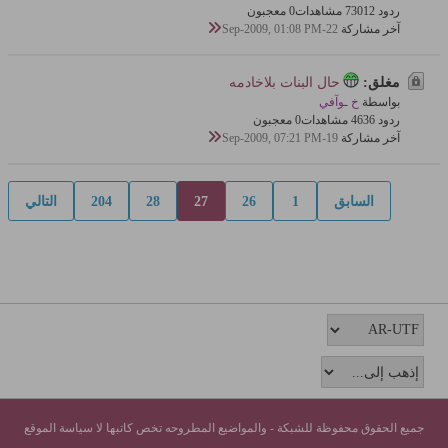
ردود 12
730 مشاهدات
0 معجبون
آخر مشاركة
22-Sep-2009, 01:08 PM
مغلق:
حال البنات بلاخادمه
بواسطة
خ ـوآفي
ردود 6
463 مشاهدات
0 معجبون
آخر مشاركة
19-Sep-2009, 07:21 PM
السابق
1
26
27
28
204
التالي
جميع الحقوق محفوظة للشبكة - والمواضيع المطروحه تخص كاتبها لا سياسة الموقع