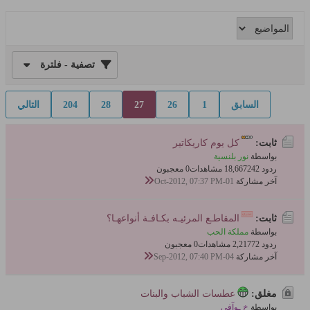
تصفية - فلترة
السابق
1
26
27
28
204
التالي
ثابت:
كل يوم كاريكاتير
بواسطة
نور بلنسية
ردود 242
18,667 مشاهدات
0 معجبون
آخر مشاركة
01-Oct-2012, 07:37 PM
ثابت:
المقاطـع المرئيـه بكـافـة أنواعهـا؟
بواسطة
مملكة الحب
ردود 72
2,217 مشاهدات
0 معجبون
آخر مشاركة
04-Sep-2012, 07:40 PM
مغلق:
عطسات الشباب والبنات
بواسطة
خ ـوآفي