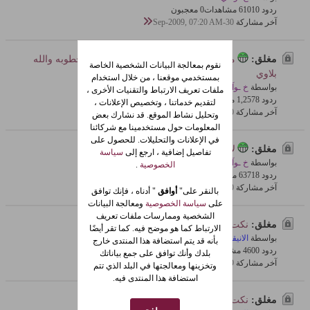
ردود 10
610 مشاهدات
0 معجبون
آخر مشاركة
30-Sep-2009, 07:20 AM
مغلق:
مواقف مضحكه للبنات ليلة الدخله او الخطوبه والله
نقوم بمعالجة البيانات الشخصية الخاصة
بلاوي
بمستخدمي موقعنا ، من خلال استخدام
بواسطة
خ ـوآفي
ملفات تعريف الارتباط والتقنيات الأخرى ،
ردود 8
1,257 مشاهدات
0 معجبون
لتقديم خدماتنا ، وتخصيص الإعلانات ،
آخر مشاركة
30-Sep-2009, 07:19 AM
وتحليل نشاط الموقع. قد نشارك بعض
المعلومات حول مستخدمينا مع شركائنا
في الإعلانات والتحليلات. للحصول على
مغلق:
لا يفوتكم اللي يوجعه قلبه لايدخل
تفاصيل إضافية ، ارجع إلى
سياسة
بواسطة
خ ـوآفي
الخصوصية
.
ردود 18
637 مشاهدات
0 معجبون
آخر مشاركة
30-Sep-2009, 07:17 AM
بالنقر على"
أوافق
" أدناه ، فإنك توافق
على
سياسة الخصوصية
ومعالجة البيانات
الشخصية وممارسات ملفات تعريف
مغلق:
نكت مصرية
الارتباط كما هو موضح فيه. كما تقر أيضًا
بواسطة
الانيقة
بأنه قد يتم استضافة هذا المنتدى خارج
ردود 0
460 مشاهدات
0 معجبون
بلدك وأنك توافق على جمع بياناتك
آخر مشاركة
29-Sep-2009, 03:21 PM
وتخزينها ومعالجتها في البلد الذي تتم
استضافة هذا المنتدى فيه.
مغلق:
نكت سعودية واردنية