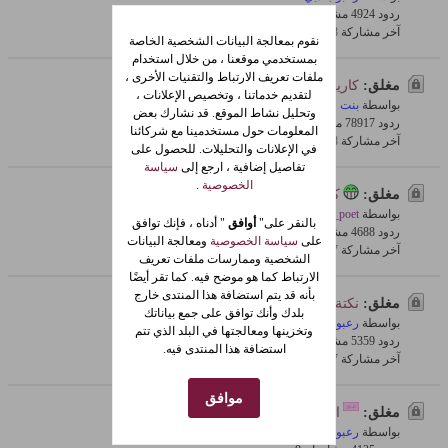
ردود 4
492 مشاهدات
0 معجبون
آخر مشاركة
28-Jan-2009, 06:05 AM
نقوم بمعالجة البيانات الشخصية الخاصة
بمستخدمي موقعنا ، من خلال استخدام
ملفات تعريف الارتباط والتقنيات الأخرى ،
مغلق:
كاريكاتيرات بلنسية!!!
لتقديم خدماتنا ، وتخصيص الإعلانات ،
بواسطة
بنت فلسطين
وتحليل نشاط الموقع. قد نشارك بعض
ردود 17
789 مشاهدات
0 معجبون
المعلومات حول مستخدمينا مع شركائنا
آخر مشاركة
28-Jan-2009, 12:10 AM
في الإعلانات والتحليلات. للحصول على
تفاصيل إضافية ، ارجع إلى
سياسة
الخصوصية
.
مغلق:
كايركاتير
بواسطة
died_poet
بالنقر على"
أوافق
" أدناه ، فإنك توافق
ردود 8
468 مشاهدات
0 معجبون
على
سياسة الخصوصية
ومعالجة البيانات
آخر مشاركة
27-Jan-2009, 08:56 PM
الشخصية وممارسات ملفات تعريف
الارتباط كما هو موضح فيه. كما تقر أيضًا
بأنه قد يتم استضافة هذا المنتدى خارج
مغلق:
نكتة الموسم 2009
بلدك وأنك توافق على جمع بياناتك
بواسطة
رعبوب دبي
وتخزينها ومعالجتها في البلد الذي تتم
ردود 9
535 مشاهدات
0 معجبون
استضافة هذا المنتدى فيه.
آخر مشاركة
27-Jan-2009, 08:51 PM
موافق
مغلق:
الفرق واضح....
بواسطة
رعبوب دبي