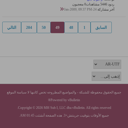
ردود 6
544 مشاهدات
0 معجبون
آخر مشاركة
24-Jan-2009, 09:37 PM
السابق
1
48
49
50
204
التالي
جميع الحقوق محفوظة للشبكة - والمواضيع المطروحه تخص كاتبها لا سياسة الموقع
Powered by vBulletin®
Copyright © 2026 MH Sub I, LLC dba vBulletin. All rights reserved.
جميع الأوقات بتوقيت جرينتش+3. هذه الصفحة أنشئت 01:45 AM.