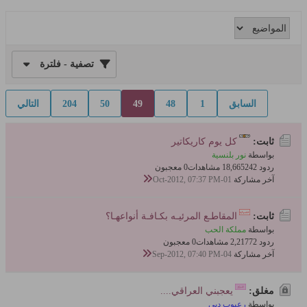
تصفية - فلترة
السابق
1
48
49
50
204
التالي
ثابت:
كل يوم كاريكاتير
بواسطة
نور بلنسية
ردود 242
18,665 مشاهدات
0 معجبون
آخر مشاركة
01-Oct-2012, 07:37 PM
ثابت:
المقاطـع المرئيـه بكـافـة أنواعهـا؟
بواسطة
مملكة الحب
ردود 72
2,217 مشاهدات
0 معجبون
آخر مشاركة
04-Sep-2012, 07:40 PM
مغلق:
يعجبني العراقي....
بواسطة
رعبوب دبي