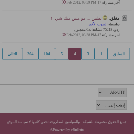
آخر مشاركة
17-Feb-2012, 03:39 PM
مغلق:
تطمن ... مو مبين منك شي !!
بواسطة
الصوت الأخير
ردود 18
752 مشاهدات
0 معجبون
آخر مشاركة
17-Feb-2012, 03:38 PM
السابق
1
3
4
5
104
204
التالي
جميع الحقوق محفوظة للشبكة - والمواضيع المطروحه تخص كاتبها لا سياسة الموقع
Powered by vBulletin®