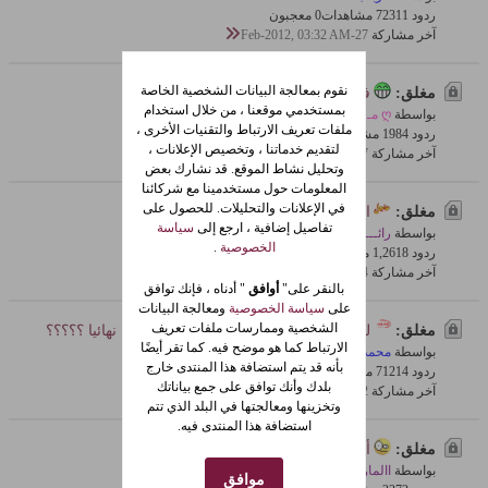
ردود 11
723 مشاهدات
0 معجبون
آخر مشاركة
27-Feb-2012, 03:32 AM
نقوم بمعالجة البيانات الشخصية الخاصة
مغلق:
فديت ألمروقين
بمستخدمي موقعنا ، من خلال استخدام
بواسطة
ღ مـ غٍ ـُرًوٍرًهـ ღ
ملفات تعريف الارتباط والتقنيات الأخرى ،
ردود 4
198 مشاهدات
0 معجبون
لتقديم خدماتنا ، وتخصيص الإعلانات ،
آخر مشاركة
27-Feb-2012, 02:16 AM
وتحليل نشاط الموقع. قد نشارك بعض
المعلومات حول مستخدمينا مع شركائنا
في الإعلانات والتحليلات. للحصول على
مغلق:
الزوج يريد تغيير المدام
تفاصيل إضافية ، ارجع إلى
سياسة
بواسطة
رائـــ RAED ــد
الخصوصية
.
ردود 8
1,261 مشاهدات
0 معجبون
آخر مشاركة
24-Feb-2012, 01:07 PM
بالنقر على"
أوافق
" أدناه ، فإنك توافق
على
سياسة الخصوصية
ومعالجة البيانات
الشخصية وممارسات ملفات تعريف
مغلق:
للرجال والشباب فقط ممنوع دخول حواء نهائيا ؟؟؟؟؟
الارتباط كما هو موضح فيه. كما تقر أيضًا
بواسطة
محمد العاني
بأنه قد يتم استضافة هذا المنتدى خارج
ردود 14
712 مشاهدات
0 معجبون
بلدك وأنك توافق على جمع بياناتك
آخر مشاركة
22-Feb-2012, 05:05 PM
وتخزينها ومعالجتها في البلد الذي تتم
استضافة هذا المنتدى فيه.
مغلق:
أســمـــكــ Your Name...؟؟
بواسطة
االمارد
موافق