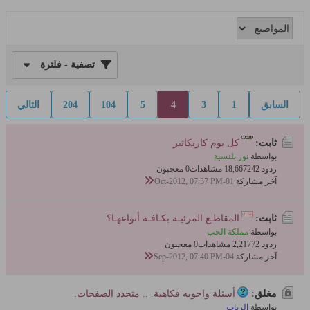
تصفية - فلترة
السابق
1
3
4
5
104
204
التالي
ثابت:
كل يوم كاريكاتير
بواسطة
نور بلنسية
ردود 242
18,667 مشاهدات
0 معجبون
آخر مشاركة
01-Oct-2012, 07:37 PM
ثابت:
المقاطـع المرئيـه بكـافـة أنواعهـا؟
بواسطة
مملكة الحب
ردود 72
2,217 مشاهدات
0 معجبون
آخر مشاركة
04-Sep-2012, 07:40 PM
مغلق:
أسئلة واجوبه فكاهية. .. متجدد الصفحات.
بواسطة
الرباب