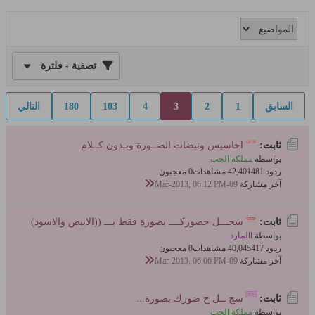
تصفية - فلترة
السابق
1
2
3
4
103
180
التالي
ثابت:
احاسيس ونبضات الصــورة وبـدون كــلام.
بواسطة
مملكة الحب
ردود 481
42,401 مشاهدات
0 معجبون
آخر مشاركة
09-Mar-2013, 06:12 PM
ثابت:
سجـــل حضوركــــ بصورة فقط بـــ ((الابيض والاسود)
بواسطة
االمارد
ردود 417
40,045 مشاهدات
0 معجبون
آخر مشاركة
09-Mar-2013, 06:06 PM
ثابت:
سج ــل ح ضورك بصورة...
بواسطة
مملكة الحب