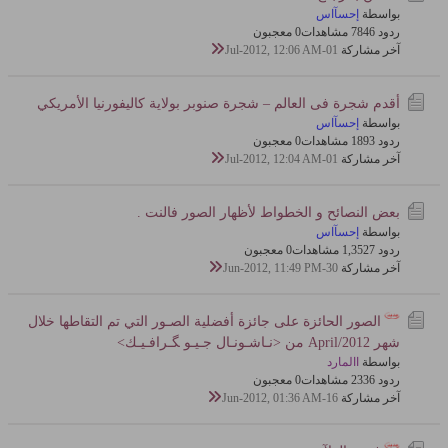
بواسطة
إحسآاس
ردود 6
784 مشاهدات
0 معجبون
آخر مشاركة
01-Jul-2012, 12:06 AM
أقدم شجرة فى العالم – شجرة صنوبر بولاية كاليفورنيا الأمريكي
بواسطة
إحسآاس
ردود 3
189 مشاهدات
0 معجبون
آخر مشاركة
01-Jul-2012, 12:04 AM
بعض النصائح و الخطواط لأظهار الصور فالنت .
بواسطة
إحسآاس
ردود 7
1,352 مشاهدات
0 معجبون
آخر مشاركة
30-Jun-2012, 11:49 PM
الصور الحائزة على جائزة أفضلية الصـور التي تم التقاطها خلال
شهر April/2012 من <نـاشـونـال جـيـو ﮕـرافـيـك>
بواسطة
االمارد
ردود 6
233 مشاهدات
0 معجبون
آخر مشاركة
16-Jun-2012, 01:36 AM