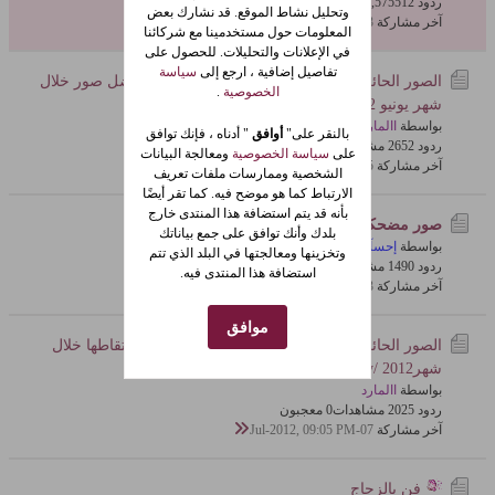
ردود 512
20,575 مشاهدات
0 معجبون
وتحليل نشاط الموقع. قد نشارك بعض
آخر مشاركة
13-Dec-2012, 05:13 PM
المعلومات حول مستخدمينا مع شركائنا
في الإعلانات والتحليلات. للحصول على
تفاصيل إضافية ، ارجع إلى
سياسة
الصور الحائزة على جائزة ناشونال جيوغرافيك كأفضل صور خلال
الخصوصية
.
شهر يونيو June 2012
بواسطة
االمارد
بالنقر على"
أوافق
" أدناه ، فإنك توافق
ردود 2
265 مشاهدات
0 معجبون
على
سياسة الخصوصية
ومعالجة البيانات
آخر مشاركة
15-Jul-2012, 07:24 PM
الشخصية وممارسات ملفات تعريف
الارتباط كما هو موضح فيه. كما تقر أيضًا
بأنه قد يتم استضافة هذا المنتدى خارج
صور مضحكة
تعذيب البيض
بلدك وأنك توافق على جمع بياناتك
بواسطة
إحسآاس
وتخزينها ومعالجتها في البلد الذي تتم
ردود 0
149 مشاهدات
0 معجبون
استضافة هذا المنتدى فيه.
آخر مشاركة
13-Jul-2012, 01:32 PM
موافق
الصور الحائزة على جائزة أفضلية الصـور التي تم التقاطها خلال
شهرMay/ 2012 من <نـاشـونـال جـيـو ﮕـرافـيـك>
بواسطة
االمارد
ردود 5
202 مشاهدات
0 معجبون
آخر مشاركة
07-Jul-2012, 09:05 PM
فن بالزجاج