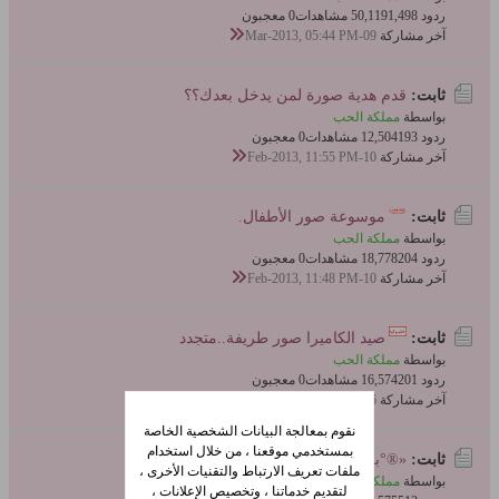
ردود 1,498
50,119 مشاهدات
0 معجبون
آخر مشاركة
09-Mar-2013, 05:44 PM
ثابت:
قدم هدية صورة لمن يدخل بعدك؟؟
بواسطة
مملكة الحب
ردود 193
12,504 مشاهدات
0 معجبون
آخر مشاركة
10-Feb-2013, 11:55 PM
ثابت:
موسوعة صور الأطفال.
بواسطة
مملكة الحب
ردود 204
18,778 مشاهدات
0 معجبون
آخر مشاركة
10-Feb-2013, 11:48 PM
ثابت:
صيد الكاميرا صور طريفة..متجدد
بواسطة
مملكة الحب
ردود 201
16,574 مشاهدات
0 معجبون
آخر مشاركة
06-Feb-2013, 10:44 AM
نقوم بمعالجة البيانات الشخصية الخاصة
بمستخدمي موقعنا ، من خلال استخدام
ثابت:
«®°بلنسيــــة مــع الرومنسيــه•°®»
ملفات تعريف الارتباط والتقنيات الأخرى ،
بواسطة
مملكة الحب
لتقديم خدماتنا ، وتخصيص الإعلانات ،