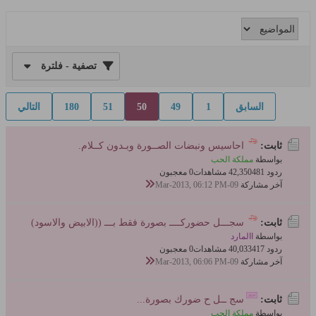
تصفية - فلترة
السابق
1
49
50
51
180
التالي
ثابت:
احاسيس ونبضات الصــورة وبـدون كــلام.
بواسطة
مملكة الحب
ردود 481
42,350 مشاهدات
0 معجبون
آخر مشاركة
09-Mar-2013, 06:12 PM
ثابت:
سجـــل حضوركــــ بصورة فقط بـــ ((الابيض والاسود)
بواسطة
االمارد
ردود 417
40,033 مشاهدات
0 معجبون
آخر مشاركة
09-Mar-2013, 06:06 PM
ثابت:
سج ــل ح ضورك بصورة...
بواسطة
مملكة الحب