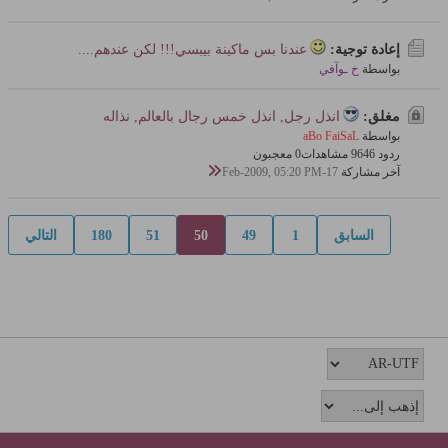
إعادة توجية:
عندنا بس ماكينة بيبسي!!! لكن عندهم....
بواسطة
خ ـوآفي
مغلق:
انذل رجل, انذل خمس رجال بالعالم, نذاله
بواسطة
aBo FaiSaL
ردود 6
964 مشاهدات
0 معجبون
آخر مشاركة
17-Feb-2009, 05:20 PM
السابق
1
49
50
51
180
التالي