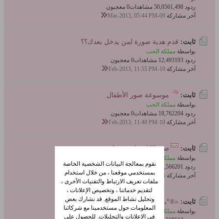
ردود 1,498
50,056 مشاهدات
0 معجبون
آخر مشاركة
09-Mar-2013, 05:44 PM
ثابت:
قدم هدية صورة لمن يدخل بعدك؟؟
بواسطة
مملكة الحب
ردود 193
12,493 مشاهدات
0 معجبون
آخر مشاركة
10-Feb-2013, 11:55 PM
ثابت:
موسوعة صور الأطفال.
بواسطة
مملكة الحب
ردود 204
18,762 مشاهدات
0 معجبون
آخر مشاركة
10-Feb-2013, 11:48 PM
ثابت:
صيد الكاميرا صور طريفة..متجدد
بواسطة
مملكة الحب
نقوم بمعالجة البيانات الشخصية الخاصة
ردود 201
16,566 مشاهدات
0 معجبون
بمستخدمي موقعنا ، من خلال استخدام
آخر مشاركة
06-Feb-2013, 10:44 AM
ملفات تعريف الارتباط والتقنيات الأخرى ،
لتقديم خدماتنا ، وتخصيص الإعلانات ،
وتحليل نشاط الموقع. قد نشارك بعض
ثابت:
«®°بلنسيــــة مــع الرومنسيــه•°®»
المعلومات حول مستخدمينا مع شركائنا
بواسطة
مملكة الحب
في الإعلانات والتحليلات. للحصول على