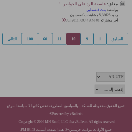
مغلق:
فلسفة الرد على الخواطر..!
بواسطة
بنت فلسطين
ردود 25
5,386 مشاهدات
0 معجبون
آخر مشاركة
01-Jul-2011, 09:44 AM
السابق
1
9
10
11
60
100
التالي
جميع الحقوق محفوظة للشبكة - والمواضيع المطروحه تخص كاتبها لا سياسة الموقع
Powered by vBulletin®
Copyright © 2026 MH Sub I, LLC dba vBulletin. All rights reserved.
جميع الأوقات بتوقيت جرينتش+3. هذه الصفحة أنشئت 03:58 PM.