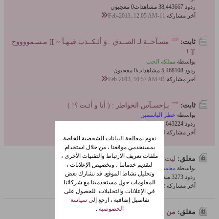
ردود 667
38,443 مشاهدات
0 معجبون
آخر مشاركة
11-Feb-2013, 12:05 AM
ثابت:
مسـآحــة لـ الصــدق ..وَ ألـكــذب فيـهـآ ~ ][ مـسـمووووح
][ !
بواسطة
مملكة الحب
ردود 108
5,468 مشاهدات
0 معجبون
آخر مشاركة
01-Feb-2013, 10:57 AM
ثابت:
بـإحسـآس الخواطر : ( أنا و أنـت ؟! )
بواسطة
عطر الياسمين
ردود 224
9,643 مشاهدات
0 معجبون
آخر مشاركة
04-Sep-2012, 01:27 AM
نقوم بمعالجة البيانات الشخصية الخاصة
بمستخدمي موقعنا ، من خلال استخدام
ملفات تعريف الارتباط والتقنيات الأخرى ،
مغلق:
ليت الاماني تتحقق .
لتقديم خدماتنا ، وتخصيص الإعلانات ،
بواسطة
محمد العاني
وتحليل نشاط الموقع. قد نشارك بعض
ردود 3
327 مشاهدات
0 معجبون
المعلومات حول مستخدمينا مع شركائنا
آخر مشاركة
02-Oct-2011, 04:58 PM
في الإعلانات والتحليلات. للحصول على
تفاصيل إضافية ، ارجع إلى
سياسة
الخصوصية
.
مغلق:
من قلمي الخاص
بشرى الغيث