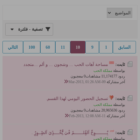
تصفية - فلترة
السابق
1
9
10
11
60
100
التالي
ثابت:
مساحة آهات الحب ... وشجون ... و ألم ...متجدد
بواسطة
مملكة الحب
ردود 177
11,174 مشاهدات
0 معجبون
آخر مشاركة
09-Mar-2013, 01:26 AM
ثابت:
تسجيل الحضور اليومي لهذا القسم.
بواسطة
مملكة الحب
ردود 636
20,965 مشاهدات
0 معجبون
آخر مشاركة
11-Feb-2013, 12:08 AM
ثابت:
بٌَِـــــــــوٍحٍّ آلقٌٍلـــــــمً فْيَ تُِِّْحٍّــــدًٍيَ آلصٍْــوٍرٌٍ .
بواسطة
مملكة الحب