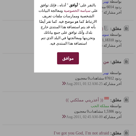
بواسطة
نهير
بالنقر على"
أوافق
" أدناه ، فإنك توافق
ردود 4
601 مشاهدات
0 معجبون
على
سياسة الخصوصية
ومعالجة البيانات
آخر مشاركة
17-Sep-2011, 11:20 PM
الشخصية وممارسات ملفات تعريف
الارتباط كما هو موضح فيه. كما تقر أيضًا
بأنه قد يتم استضافة هذا المنتدى خارج
مغلق:
(((( يَا انـــــــــــــــت ))))..........ّ
بلدك وأنك توافق على جمع بياناتك
بواسطة
سومـا
وتخزينها ومعالجتها في البلد الذي تتم
ردود 10
1,183 مشاهدات
0 معجبون
استضافة هذا المنتدى فيه.
آخر مشاركة
15-Sep-2011, 02:52 AM
موافق
مغلق:
من قلمي الخاص
كابوس
بواسطة
نهير
ردود 12
876 مشاهدات
0 معجبون
آخر مشاركة
25-Aug-2011, 01:12 AM
مغلق:
(( أعذريني مملكتي ))
بواسطة
مملكة الحب
ردود 6
1,530 مشاهدات
0 معجبون
آخر مشاركة
09-Aug-2011, 02:45 AM
مغلق:
I've got you God, I'm not afraid