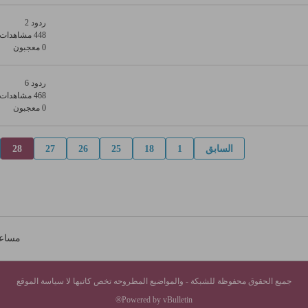
ردود 2
448 مشاهدات
0 معجبون
ردود 6
468 مشاهدات
0 معجبون
السابق
1
18
25
26
27
28
مساع
جميع الحقوق محفوظة للشبكة - والمواضيع المطروحه تخص كاتبها لا سياسة الموقع
Powered by vBulletin®