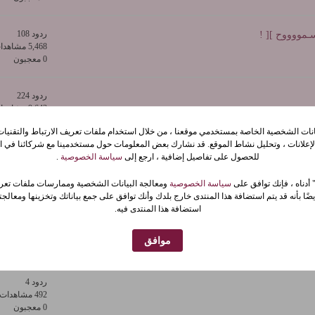
ردود 108
سـمووووح ][ !
5,468 مشاهدات
0 معجبون
ردود 224
9,643 مشاهدات
0 معجبون
يانات الشخصية الخاصة بمستخدمي موقعنا ، من خلال استخدام ملفات تعريف الارتباط والتقنيات 
إعلانات ، وتحليل نشاط الموقع. قد نشارك بعض المعلومات حول مستخدمينا مع شركائنا في الإ
للحصول على تفاصيل إضافية ، ارجع إلى
سياسة الخصوصية
.
ردود 3
521 مشاهدات
 أدناه ، فإنك توافق على
سياسة الخصوصية
0 معجبون
ومعالجة البيانات الشخصية وممارسات ملفات تعري
ضًا بأنه قد يتم استضافة هذا المنتدى خارج بلدك وأنك توافق على جمع بياناتك وتخزينها ومعالجته
استضافة هذا المنتدى فيه.
ردود 3
1,321 مشاهدات
موافق
0 معجبون
ردود 4
492 مشاهدات
0 معجبون