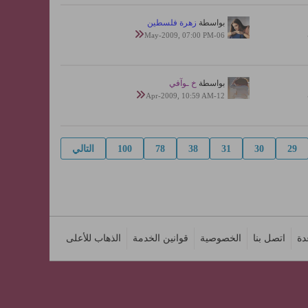
بواسطة
زهرة فلسطين
06-May-2009, 07:00 PM
بواسطة
خ ـوآفي
12-Apr-2009, 10:59 AM
29
30
31
38
78
100
التالي
دة
اتصل بنا
الخصوصية
قوانين الخدمة
الذهاب للأعلى