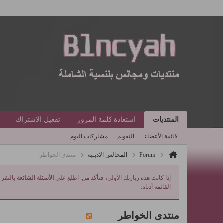
المنتديات
استعادة كلمة المرور
تفعيل الاشتراك
قائمة الأعضاء
التقويم
مشاركات اليوم
Forum
المجالس الادبـية
منتدى الخواطر
إذا كانت هذه زيارتك الأولى، فتأكد من: اطلع على
الأسئلة الشائعة
بالنقر 
القائمة أدناه.
منتدى الخواطر