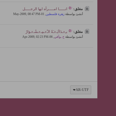
مغلق:
انــــــا امـــــرأه ايها الرجـــــل
أنشئ بواسطة
زهرة فلسطين
,
01-May-2009, 08:47 PM
مغلق:
بـِะـدَاآيَـะـَةُ الـْะـمِـะـشْـะـوَارْ
أنشئ بواسطة
خ ـوآفي
,
06-Apr-2009, 02:23 PM
AR-UTF