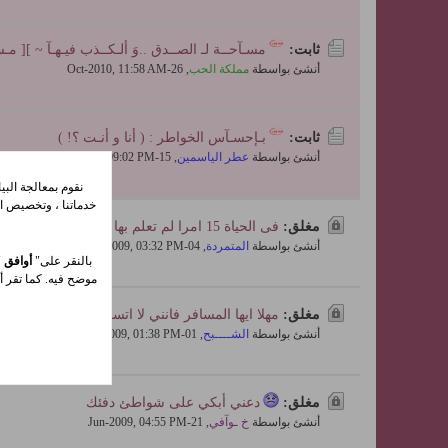
ثابت:
مسـآحــة لـ الصــدق ..وَ ألـكــذب فيـهـآ ~ ][ مـ
أنشئ بواسطة
مملكة الحب
,
26-Oct-2010, 11:58 AM
ثابت:
بـإحسـآس الخواطر : ( أنا و أنـت ؟! )
أنشئ بواسطة
عطر الياسمين
,
15-Jul-2010, 09:02 PM
نقوم بمعالجة الب
خدماتنا ، وتخصيص ال
مغلق:
فى الحياة 15 امرا لم تعلم بها
أنشئ بواسطة
المتمردة
,
04-Jul-2009, 03:32 PM
بالنقر على"
أوافق
"
موضح فيه. كما تقر أي
مغلق:
مهلا ايها المسافر فانني لا اتسول العواطف
أنشئ بواسطة
الشــــبح
,
01-Jul-2009, 01:38 PM
مغلق:
دعني أبكي على شواطئ دفئك
أنشئ بواسطة
خ ـوآفي
,
21-Jun-2009, 04:55 PM