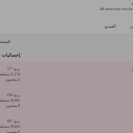
talk about your love,lo
ر
الفيديو
الصفح
إحصائيات
ردود 177
11,174 مشاهدات
0 معجبون
ردود 636
20,965 مشاهدات
0 معجبون
ردود 667
38,443 مشاهدات
0 معجبون