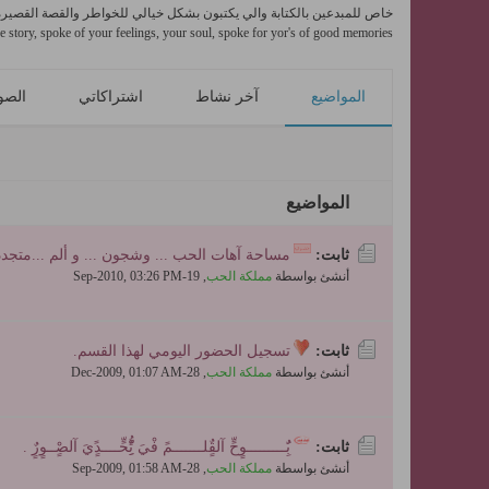
خاص للمبدعين بالكتابة والي يكتبون بشكل خيالي للخواطر والقصة القصيرة
ve story, spoke of your feelings, your soul, spoke for yor's of good memories
المواضيع
آخر نشاط
اشتراكاتي
الصو
المواضيع
ثابت:
مساحة آهات الحب ... وشجون ... و ألم ...متجدد
أنشئ بواسطة
مملكة الحب
,
19-Sep-2010, 03:26 PM
ثابت:
تسجيل الحضور اليومي لهذا القسم.
أنشئ بواسطة
مملكة الحب
,
28-Dec-2009, 01:07 AM
ثابت:
بٌَِـــــــــوٍحٍّ آلقٌٍلـــــــمً فْيَ تُِِّْحٍّــــدًٍيَ آلصٍْــوٍرٌٍ .
أنشئ بواسطة
مملكة الحب
,
28-Sep-2009, 01:58 AM