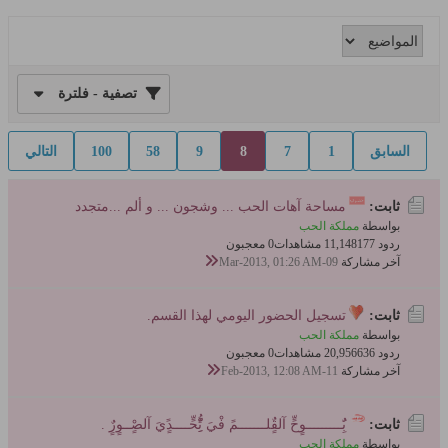
تصفية - فلترة
السابق
1
7
8
9
58
100
التالي
ثابت:
مساحة آهات الحب ... وشجون ... و ألم ...متجدد
بواسطة
مملكة الحب
ردود 177
11,148 مشاهدات
0 معجبون
آخر مشاركة
09-Mar-2013, 01:26 AM
ثابت:
تسجيل الحضور اليومي لهذا القسم.
بواسطة
مملكة الحب
ردود 636
20,956 مشاهدات
0 معجبون
آخر مشاركة
11-Feb-2013, 12:08 AM
ثابت:
بٌَِـــــــــوٍحٍّ آلقٌٍلـــــــمً فْيَ تُِِّْحٍّــــدًٍيَ آلصٍْــوٍرٌٍ .
بواسطة
مملكة الحب