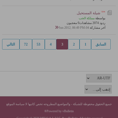
شيلة المستحيل.
بواسطة
مملكة الحب
ردود 4
207 مشاهدات
0 معجبون
آخر مشاركة
04-Jun-2012, 06:49 PM
السابق
1
2
3
4
53
72
التالي
جميع الحقوق محفوظة للشبكة - والمواضيع المطروحه تخص كاتبها لا سياسة الموقع
Powered by vBulletin®