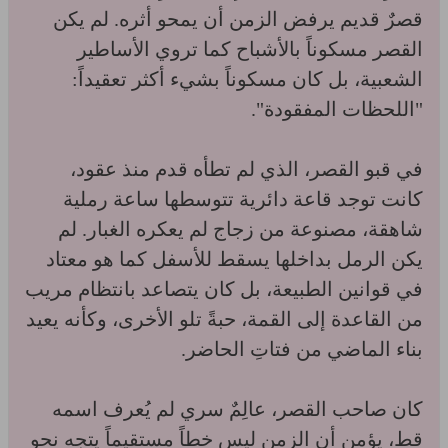
قصرٌ قديم يرفض الزمن أن يمحو أثره. لم يكن
القصر مسكوناً بالأشباح كما تروي الأساطير
الشعبية، بل كان مسكوناً بشيء أكثر تعقيداً:
"اللحظات المفقودة".
في قبو القصر، الذي لم تطأه قدم منذ عقود،
كانت توجد قاعة دائرية تتوسطها ساعة رملية
شاهقة، مصنوعة من زجاج لم يعكره الغبار. لم
يكن الرمل بداخلها يسقط للأسفل كما هو معتاد
في قوانين الطبيعة، بل كان يتصاعد بانتظام مريب
من القاعدة إلى القمة، حبةً تلو الأخرى، وكأنه يعيد
بناء الماضي من فتاتِ الحاضر.
كان صاحب القصر، عالِمٌ سري لم يُعرف اسمه
قط، يؤمن أن الزمن ليس خطاً مستقيماً يتجه نحو