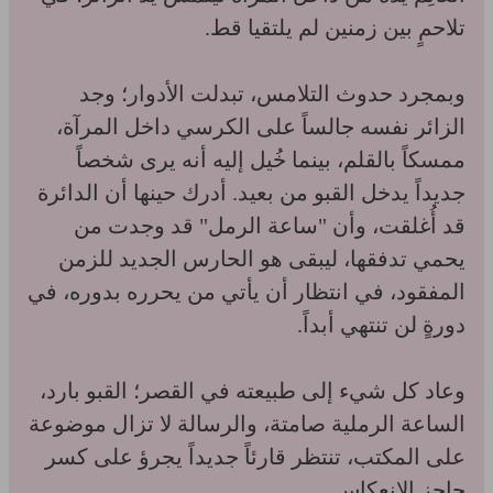
تلاحمٍ بين زمنين لم يلتقيا قط.
وبمجرد حدوث التلامس، تبدلت الأدوار؛ وجد
الزائر نفسه جالساً على الكرسي داخل المرآة،
ممسكاً بالقلم، بينما خُيل إليه أنه يرى شخصاً
جديداً يدخل القبو من بعيد. أدرك حينها أن الدائرة
قد أُغلقت، وأن "ساعة الرمل" قد وجدت من
يحمي تدفقها، ليبقى هو الحارس الجديد للزمن
المفقود، في انتظار أن يأتي من يحرره بدوره، في
دورةٍ لن تنتهي أبداً.
وعاد كل شيء إلى طبيعته في القصر؛ القبو بارد،
الساعة الرملية صامتة، والرسالة لا تزال موضوعة
على المكتب، تنتظر قارئاً جديداً يجرؤ على كسر
حاجز الانعكاس.