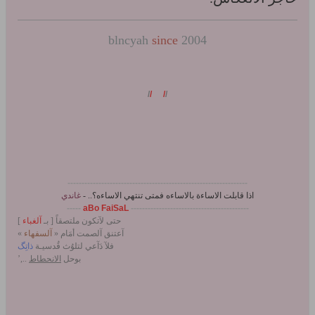
blncyah
since
2004
/
/
/
/
----------------------------------------------------------------
اذا قابلت
الاساءة
بالاساءه فمتى تنتهي
الاساءه
؟.. -
غاندي
-----
aBo FaiSaL
------------------------------------------
حتى لآتكون ملتصقاً [ بـ
آلغباء
]
آعتنق آلصمت أمَام «
آلسفهاء
»
فلآ دَآعي لتلوُث قُدسيـة
ذاتِگ
بوحل
الانحطاط
..,’