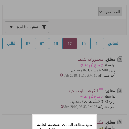
تصفية - فلترة
السابق
1
16
17
18
67
87
التالي
مغلق:
مجمووعه شنط
بواسطة
ღ مـ غٍ ـُرًوٍرًهـ ღ
ردود 10
629 مشاهدات
0 معجبون
آخر مشاركة
13-Feb-2010, 11:13 AM
مغلق:
الكوشة البنفسجية
بواسطة
ღ مـ غٍ ـُرًوٍرًهـ ღ
ردود 8
3,343 مشاهدات
0 معجبون
آخر مشاركة
26-Jan-2010, 03:33 PM
مغلق:
مكياج فسفوري روووووعه وبالصور
نقوم بمعالجة البيانات الشخصية الخاصة
بواسطة
عيون المها