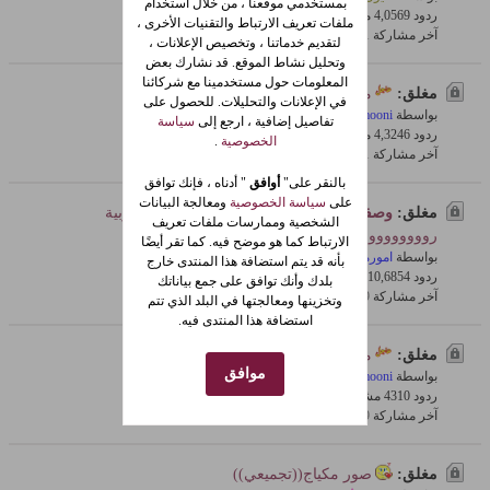
بمستخدمي موقعنا ، من خلال استخدام
ردود 9
4,056 مشاهدات
0 معجبون
ملفات تعريف الارتباط والتقنيات الأخرى ،
آخر مشاركة
21-Jan-2010, 03:35 PM
لتقديم خدماتنا ، وتخصيص الإعلانات ،
وتحليل نشاط الموقع. قد نشارك بعض
المعلومات حول مستخدمينا مع شركائنا
مغلق:
من وين اقدر احصل على الطين الاسود
في الإعلانات والتحليلات. للحصول على
بواسطة
mooni
تفاصيل إضافية ، ارجع إلى
سياسة
ردود 6
4,324 مشاهدات
0 معجبون
الخصوصية
.
آخر مشاركة
21-Jan-2010, 03:27 PM
بالنقر على"
أوافق
" أدناه ، فإنك توافق
على
سياسة الخصوصية
ومعالجة البيانات
مغلق:
وصفات
لا حيرة بعد اليوم اليكم خلطات مغربية
الشخصية وممارسات ملفات تعريف
رووووووووعة
الارتباط كما هو موضح فيه. كما تقر أيضًا
بواسطة
اموره
بأنه قد يتم استضافة هذا المنتدى خارج
ردود 4
10,685 مشاهدات
0 معجبون
بلدك وأنك توافق على جمع بياناتك
آخر مشاركة
19-Jan-2010, 04:31 PM
وتخزينها ومعالجتها في البلد الذي تتم
استضافة هذا المنتدى فيه.
مغلق:
من وين اقدر احصل على الطين الاسود
موافق
بواسطة
mooni
ردود 0
431 مشاهدات
0 معجبون
آخر مشاركة
19-Jan-2010, 04:28 PM
مغلق:
صور مكياج((تجميعي))