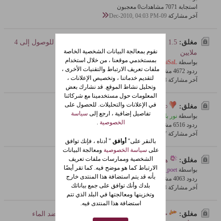
استجابة 1
707 مشاهدات
0 معجبون
آخر مشاركة
09-Dec-2010, 04:03 PM
مغلق:
1.5 مليون عانس في المملكة والعدد مرشح للوصول إلى 4
نقوم بمعالجة البيانات الشخصية الخاصة
ملايين
بمستخدمي موقعنا ، من خلال استخدام
بواسطة
aBo FaiSaL
ملفات تعريف الارتباط والتقنيات الأخرى ،
ردود 2
467 مشاهدات
0 معجبون
لتقديم خدماتنا ، وتخصيص الإعلانات ،
آخر مشاركة
08-Dec-2010, 05:39 PM
وتحليل نشاط الموقع. قد نشارك بعض
المعلومات حول مستخدمينا مع شركائنا
في الإعلانات والتحليلات. للحصول على
مغلق:
○~ كل انسان له شبيه روحي ~○
تفاصيل إضافية ، ارجع إلى
سياسة
بواسطة
نور بلنسية
الخصوصية
.
ردود 6
651 مشاهدات
0 معجبون
آخر مشاركة
07-Dec-2010, 11:47 AM
بالنقر على"
أوافق
" أدناه ، فإنك توافق
على
سياسة الخصوصية
ومعالجة البيانات
الشخصية وممارسات ملفات تعريف
مغلق:
هل أنت مدير أم مهندس؟؟
الارتباط كما هو موضح فيه. كما تقر أيضًا
بواسطة
died_poet
بأنه قد يتم استضافة هذا المنتدى خارج
ردود 3
406 مشاهدات
0 معجبون
بلدك وأنك توافق على جمع بياناتك
آخر مشاركة
03-Dec-2010, 10:32 PM
وتخزينها ومعالجتها في البلد الذي تتم
استضافة هذا المنتدى فيه.
مغلق:
خبر عاجل /اكبر ساعة في العالم ليست ضد الماء