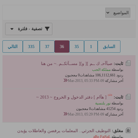
تصفية - فلترة
السابق
1
35
36
37
335
التالي
ثابت:
صبآآحـ ك ــم ][ و][ مســآئكــم..~ من هنا
بواسطة
مملكة الحب
ردود 2,661
106,111 مشاهدات
0 معجبون
آخر مشاركة
09-Mar-2013, 05:33 PM
ثابت:
[ هآام ] دفتر الدخول و الخروج ~ 2013 ~
بواسطة
نور بلنسية
ردود 54
412 مشاهدات
0 معجبون
آخر مشاركة
09-Mar-2013, 05:29 PM
مغلق:
التوظيف الجزئي.. المعلمات يرفضن والعاطلات يؤيدن
بواسطة
aBo FaiSaL