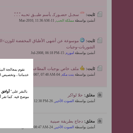
ثابت:
سجـل حضـوركـ بأسم طبــق تحـبه .ْ .ْ .ْ
أنشئ بواسطة
مملكة الحب
,
11-Mar-2010, 11:36 AM
ثابت:
موسوعة عن أشهى الأطباق المخفضة للوزن>الع
الشوربات-وجبات
أنشئ بواسطة
اموره
,
15-Jul-2008, 06:18 PM
ثابت:
ملف خاص بوجبات المطاعم السريعة ووصفاتها 
نقوم بمعالجة الب
أنشئ بواسطة
بنت مكه
,
04-Sep-2007, 07:48 AM
خدماتنا ، وتخصيص ال
بالنقر على"
أوافق
"
مغلق:
حلا لواكر
موضح فيه. كما تقر أي
أنشئ بواسطة
الصوت الأخير
,
26-Aug-2011, 12:38 PM
مغلق:
دجاج بطريقة صينية
أنشئ بواسطة
الصوت الأخير
,
24-Aug-2011, 08:47 AM