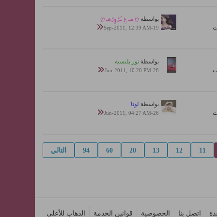
بواسطة
ღ مـ غٍ ـُرًوٍرًهـ ღ
19-Sep-2011, 12:39 AM
بواسطة
نور بلنسية
28-Jun-2011, 10:20 PM
بواسطة
لونا
26-Jun-2011, 04:27 AM
11
12
13
20
60
94
التالي
دة
اتصل بنا
الخصوصية
قوانين الخدمة
الذهاب للأعلى