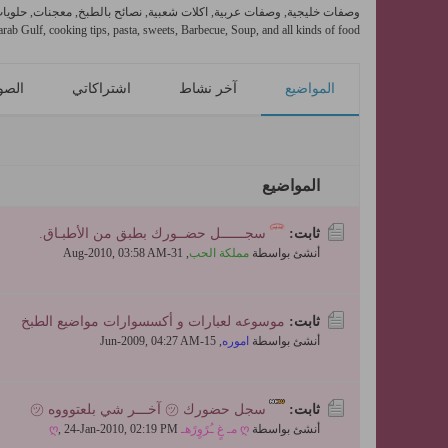
وصفات خليجية, وصفات عربية, اكلات شعبية, نصائح بالطبخ, معجنات, حلويات,
rab Gulf, cooking tips, pasta, sweets, Barbecue, Soup, and all kinds of food
المواضيع
آخر نشاط
اشتراكاتي
الصو
المواضيع
ثابت:
سجــــــل حضــورك بطبق من الأطبـاق.
أنشئ بواسطة
مملكة الحب
,
31-Aug-2010, 03:58 AM
ثابت:
موسوعه لعبارات و أكسسوارات مواضيع الطبخ
أنشئ بواسطة
اموره
,
15-Jun-2009, 04:27 AM
ثابت:
سجل حضورك ㋡ آخـــر شي بلعتوووه ㋡
أنشئ بواسطة
ღ مـ غٍ ـُرًوٍرًهـ ღ
24-Jan-2010, 02:19 PM
,